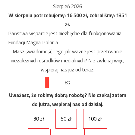
Sierpień 2026
W sierpniu potrzebujemy:
16 500
zł, zebraliśmy:
1351
zł.
Państwa wsparcie jest niezbędne dla funkcjonowania
Fundacji Magna Polonia.
Masz świadomość tego jak ważne jest przetrwanie
niezależnych ośrodków medialnych? Nie zwlekaj więc,
wspieraj nas już od teraz.
8%
Uważasz, że robimy dobrą robotę? Nie czekaj zatem
do jutra, wspieraj nas od dzisiaj.
30 zł
50 zł
100 zł