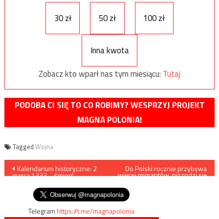
30 zł
50 zł
100 zł
Inna kwota
Zobacz kto wparł nas tym miesiącu:
Tutaj
PODOBA CI SIĘ TO CO ROBIMY? WESPRZYJ PROJEKT
MAGNA POLONIA!
Tagged
Wojna
Nawigacja
Kalendarium historyczne: 2
Do Polski rocznie przybywa
więcej migrantów, niż rodzi się
marca 1333 – śmierć
dzieci
wpisu
Władysława Łokietka
Telegram
https://t.me/magnapolonia