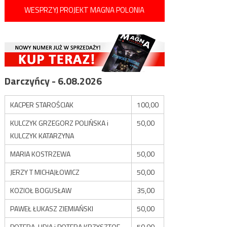
WESPRZYJ PROJEKT MAGNA POLONIA
Darczyńcy - 6.08.2026
KACPER STAROŚCIAK
100,00
KULCZYK GRZEGORZ POLIŃSKA i
50,00
KULCZYK KATARZYNA
MARIA KOSTRZEWA
50,00
JERZY T MICHAJŁOWICZ
50,00
KOZIOŁ BOGUSŁAW
35,00
PAWEŁ ŁUKASZ ZIEMIAŃSKI
50,00
POTERA LIDIA i POTERA KRZYSZTOF
50,00