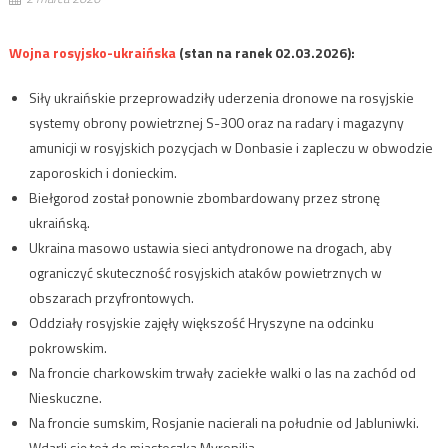
Wojna rosyjsko-ukraińska
(stan na ranek 02.03.2026):
Siły ukraińskie przeprowadziły uderzenia dronowe na rosyjskie
systemy obrony powietrznej S-300 oraz na radary i magazyny
amunicji w rosyjskich pozycjach w Donbasie i zapleczu w obwodzie
zaporoskich i donieckim.
Biełgorod został ponownie zbombardowany przez stronę
ukraińską.
Ukraina masowo ustawia sieci antydronowe na drogach, aby
ograniczyć skuteczność rosyjskich ataków powietrznych w
obszarach przyfrontowych.
Oddziały rosyjskie zajęły większość Hryszyne na odcinku
pokrowskim.
Na froncie charkowskim trwały zaciekłe walki o las na zachód od
Nieskuczne.
Na froncie sumskim, Rosjanie nacierali na południe od Jabluniwki.
Wdarli się też do miasteczka Myropilia.