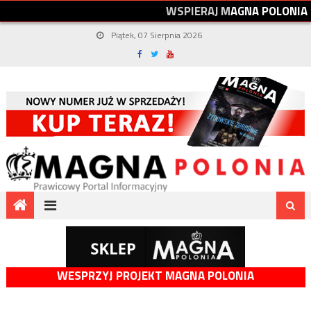
W
S
P
I
E
R
A
J
M
A
G
N
A
P
O
L
O
N
I
A
Piątek, 07 Sierpnia 2026
WESPRZYJ PROJEKT MAGNA POLONIA