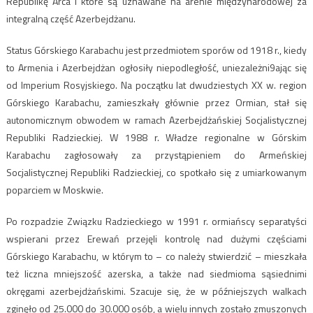
Republikę Arca i które są uznawane na arenie międzynarodowej za
integralną część Azerbejdżanu.
Status Górskiego Karabachu jest przedmiotem sporów od 1918 r., kiedy
to Armenia i Azerbejdżan ogłosiły niepodległość, uniezależni9ając się
od Imperium Rosyjskiego. Na początku lat dwudziestych XX w. region
Górskiego Karabachu, zamieszkały głównie przez Ormian, stał się
autonomicznym obwodem w ramach Azerbejdżańskiej Socjalistycznej
Republiki Radzieckiej. W 1988 r. Władze regionalne w Górskim
Karabachu zagłosowały za przystąpieniem do Armeńskiej
Socjalistycznej Republiki Radzieckiej, co spotkało się z umiarkowanym
poparciem w Moskwie.
Po rozpadzie Związku Radzieckiego w 1991 r. ormiańscy separatyści
wspierani przez Erewań przejęli kontrolę nad dużymi częściami
Górskiego Karabachu, w którym to – co należy stwierdzić – mieszkała
też liczna mniejszość azerska, a także nad siedmioma sąsiednimi
okręgami azerbejdżańskimi. Szacuje się, że w późniejszych walkach
zginęło od 25.000 do 30.000 osób, a wielu innych zostało zmuszonych