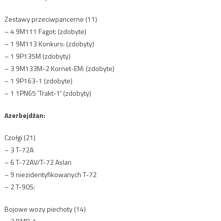
Zestawy przeciwpancerne (11)
– 4 9M111 Fagot: (zdobyte)
– 1 9M113 Konkurs: (zdobyty)
– 1 9P135M (zdobyty)
– 3 9M133M-2 Kornet-EM: (zdobyte)
– 1 9P163-1 (zdobyte)
– 1 1PN65 'Trakt-1′ (zdobyty)
Azerbejdżan:
Czołgi (21)
– 3 T-72A
– 6 T-72AV/T-72 Aslan
– 9 niezidentyfikowanych T-72
– 2 T-90S:
Bojowe wozy piechoty (14)