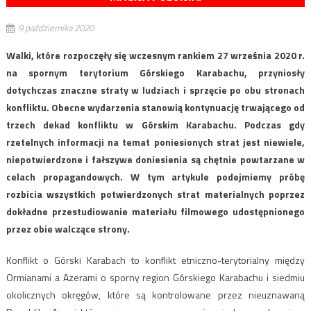
9 października 2020
Walki, które rozpoczęły się wczesnym rankiem 27 września 2020 r.
na spornym terytorium Górskiego Karabachu, przyniosły
dotychczas znaczne straty w ludziach i sprzęcie po obu stronach
konfliktu. Obecne wydarzenia stanowią kontynuację trwającego od
trzech dekad konfliktu w Górskim Karabachu. Podczas gdy
rzetelnych informacji na temat poniesionych strat jest niewiele,
niepotwierdzone i fałszywe doniesienia są chętnie powtarzane w
celach propagandowych. W tym artykule podejmiemy próbę
rozbicia wszystkich potwierdzonych strat materialnych poprzez
dokładne przestudiowanie materiału filmowego udostępnionego
przez obie walczące strony.
Konflikt o Górski Karabach to konflikt etniczno-terytorialny między
Ormianami a Azerami o sporny region Górskiego Karabachu i siedmiu
okolicznych okręgów, które są kontrolowane przez nieuznawaną