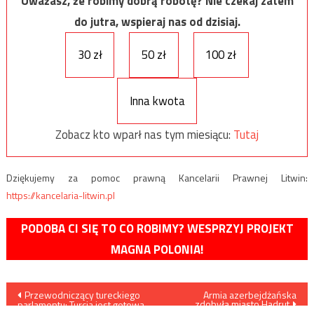
Uważasz, że robimy dobrą robotę? Nie czekaj zatem
do jutra, wspieraj nas od dzisiaj.
30 zł
50 zł
100 zł
Inna kwota
Zobacz kto wparł nas tym miesiącu:
Tutaj
Dziękujemy za pomoc prawną Kancelarii Prawnej Litwin:
https://kancelaria-litwin.pl
PODOBA CI SIĘ TO CO ROBIMY? WESPRZYJ PROJEKT
MAGNA POLONIA!
Nawigacja
Przewodniczący tureckiego
Armia azerbejdżańska
zdobyła miasto Hadrut
parlamentu: Turcja jest gotowa
wysłać swoje wojska do