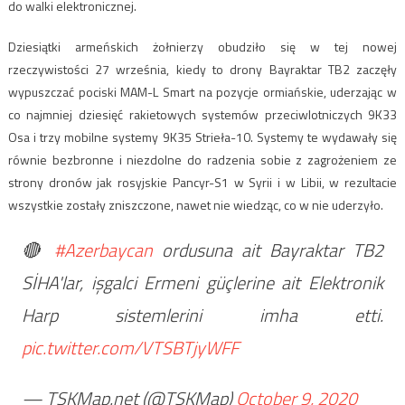
do walki elektronicznej.
Dziesiątki armeńskich żołnierzy obudziło się w tej nowej
rzeczywistości 27 września, kiedy to drony Bayraktar TB2 zaczęły
wypuszczać pociski MAM-L Smart na pozycje ormiańskie, uderzając w
co najmniej dziesięć rakietowych systemów przeciwlotniczych 9K33
Osa i trzy mobilne systemy 9K35 Strieła-10. Systemy te wydawały się
równie bezbronne i niezdolne do radzenia sobie z zagrożeniem ze
strony dronów jak rosyjskie Pancyr-S1 w Syrii i w Libii, w rezultacie
wszystkie zostały zniszczone, nawet nie wiedząc, co w nie uderzyło.
🔴
#Azerbaycan
ordusuna ait Bayraktar TB2
SİHA'lar, işgalci Ermeni güçlerine ait Elektronik
Harp sistemlerini imha etti.
pic.twitter.com/VTSBTjyWFF
— TSKMap.net (@TSKMap)
October 9, 2020