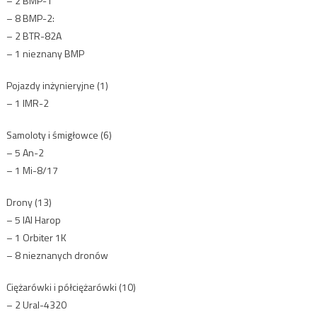
– 2 BMP-1
– 8 BMP-2:
– 2 BTR-82A
– 1 nieznany BMP
Pojazdy inżynieryjne (1)
– 1 IMR-2
Samoloty i śmigłowce (6)
– 5 An-2
– 1 Mi-8/17
Drony (13)
– 5 IAI Harop
– 1 Orbiter 1K
– 8 nieznanych dronów
Ciężarówki i półciężarówki (10)
– 2 Ural-4320