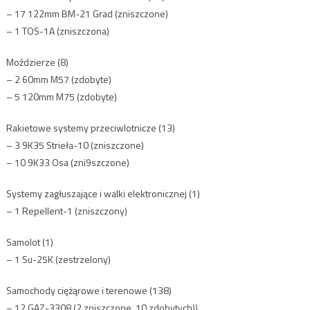
– 17 122mm BM-21 Grad (zniszczone)
– 1 TOS-1A (zniszczona)
Moździerze (8)
– 2 60mm M57 (zdobyte)
– 5 120mm M75 (zdobyte)
Rakietowe systemy przeciwlotnicze (13)
– 3 9K35 Strieła-10 (zniszczone)
– 10 9K33 Osa (zni9szczone)
Systemy zagłuszające i walki elektronicznej (1)
– 1 Repellent-1 (zniszczony)
Samolot (1)
– 1 Su-25K (zestrzelony)
Samochody ciężąrowe i terenowe (138)
– 12 GAZ-3308 (2 zniszczone, 10 zdobytych))