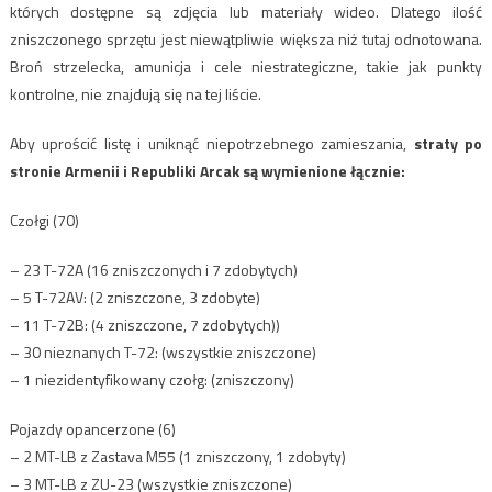
których dostępne są zdjęcia lub materiały wideo. Dlatego ilość
zniszczonego sprzętu jest niewątpliwie większa niż tutaj odnotowana.
Broń strzelecka, amunicja i cele niestrategiczne, takie jak punkty
kontrolne, nie znajdują się na tej liście.
Aby uprościć listę i uniknąć niepotrzebnego zamieszania,
straty po
stronie Armenii i Republiki Arcak są wymienione łącznie:
Czołgi (70)
– 23 T-72A (16 zniszczonych i 7 zdobytych)
– 5 T-72AV: (2 zniszczone, 3 zdobyte)
– 11 T-72B: (4 zniszczone, 7 zdobytych))
– 30 nieznanych T-72: (wszystkie zniszczone)
– 1 niezidentyfikowany czołg: (zniszczony)
Pojazdy opancerzone (6)
– 2 MT-LB z Zastava M55 (1 zniszczony, 1 zdobyty)
– 3 MT-LB z ZU-23 (wszystkie zniszczone)