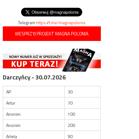
wpisu
Górskiego Karabachu
Telegram
https://t.me/magnapolonia
WESPRZYJ PROJEKT MAGNA POLONIA
Darczyńcy - 30.07.2026
AP
30
Artur
70
Anonim
100
Anonim
200
Arleta
90