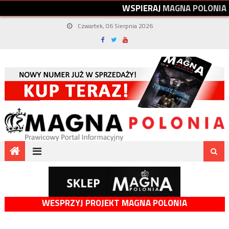
W
S
P
I
E
R
A
J
M
A
G
N
A
P
O
L
O
N
I
A
Czwartek, 06 Sierpnia 2026
WESPRZYJ PROJEKT MAGNA POLONIA