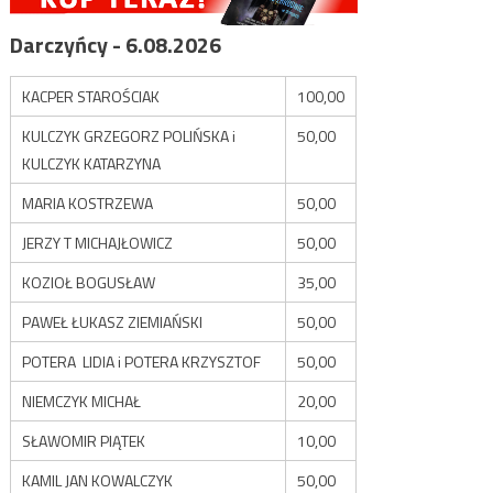
Darczyńcy - 6.08.2026
KACPER STAROŚCIAK
100,00
KULCZYK GRZEGORZ POLIŃSKA i
50,00
KULCZYK KATARZYNA
MARIA KOSTRZEWA
50,00
JERZY T MICHAJŁOWICZ
50,00
KOZIOŁ BOGUSŁAW
35,00
PAWEŁ ŁUKASZ ZIEMIAŃSKI
50,00
POTERA LIDIA i POTERA KRZYSZTOF
50,00
NIEMCZYK MICHAŁ
20,00
SŁAWOMIR PIĄTEK
10,00
KAMIL JAN KOWALCZYK
50,00