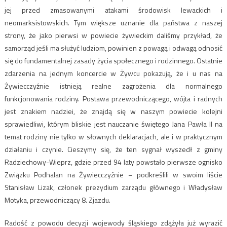
jej przed zmasowanymi atakami środowisk lewackich i
neomarksistowskich. Tym większe uznanie dla państwa z naszej
strony, że jako pierwsi w powiecie żywieckim daliśmy przykład, że
samorząd jeśli ma służyć ludziom, powinien z powagą i odwagą odnosić
się do fundamentalnej zasady życia społecznego i rodzinnego. Ostatnie
zdarzenia na jednym koncercie w Żywcu pokazują, że i u nas na
Żywiecczyźnie istnieją realne zagrożenia dla normalnego
funkcjonowania rodziny. Postawa przewodniczącego, wójta i radnych
jest znakiem nadziei, że znajdą się w naszym powiecie kolejni
sprawiedliwi, którym bliskie jest nauczanie świętego Jana Pawła II na
temat rodziny nie tylko w słownych deklaracjach, ale i w praktycznym
działaniu i czynie. Cieszymy się, że ten sygnał wyszedł z gminy
Radziechowy-Wieprz, gdzie przed 94 laty powstało pierwsze ognisko
Związku Podhalan na Żywiecczyźnie – podkreślili w swoim liście
Stanisław Lizak, członek prezydium zarządu głównego i Władysław
Motyka, przewodniczący 8. Zjazdu.
Radość z powodu decyzji wojewody śląskiego zdążyła już wyrazić