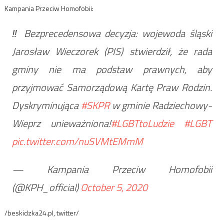
Kampania Przeciw Homofobii:
‼️ Bezprecedensowa decyzja: wojewoda śląski
Jarosław Wieczorek (PIS) stwierdził, że rada
gminy nie ma podstaw prawnych, aby
przyjmować Samorządową Kartę Praw Rodzin.
Dyskryminująca
#SKPR
w gminie Radziechowy-
Wieprz unieważniona!
#LGBTtoLudzie
#LGBT
pic.twitter.com/nuSVMtEMmM
— Kampania Przeciw Homofobii
(@KPH_official)
October 5, 2020
/beskidzka24.pl, twitter/