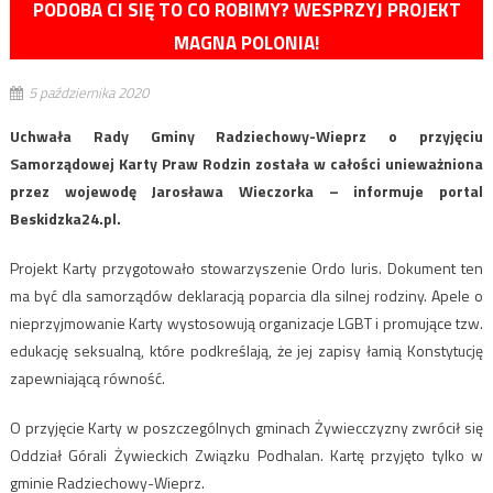
PODOBA CI SIĘ TO CO ROBIMY? WESPRZYJ PROJEKT
MAGNA POLONIA!
5 października 2020
Uchwała Rady Gminy Radziechowy-Wieprz o przyjęciu
Samorządowej Karty Praw Rodzin została w całości unieważniona
przez wojewodę Jarosława Wieczorka – informuje portal
Beskidzka24.pl.
Projekt Karty przygotowało stowarzyszenie Ordo Iuris. Dokument ten
ma być dla samorządów deklaracją poparcia dla silnej rodziny. Apele o
nieprzyjmowanie Karty wystosowują organizacje LGBT i promujące tzw.
edukację seksualną, które podkreślają, że jej zapisy łamią Konstytucję
zapewniającą równość.
O przyjęcie Karty w poszczególnych gminach Żywiecczyzny zwrócił się
Oddział Górali Żywieckich Związku Podhalan. Kartę przyjęto tylko w
gminie Radziechowy-Wieprz.