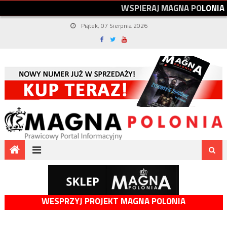
W
S
P
I
E
R
A
J
M
A
G
N
A
P
O
L
O
N
I
A
Piątek, 07 Sierpnia 2026
WESPRZYJ PROJEKT MAGNA POLONIA