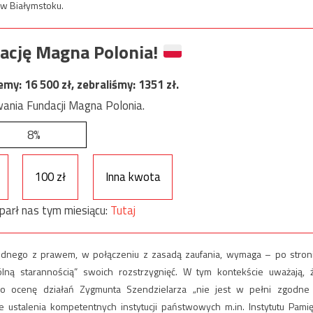
w Białymstoku.
ację Magna Polonia!
jemy:
16 500
zł, zebraliśmy:
1351
zł.
ania Fundacji Magna Polonia.
8%
100 zł
Inna kwota
parł nas tym miesiącu:
Tutaj
dnego z prawem, w połączeniu z zasadą zaufania, wymaga – po stron
lną starannością” swoich rozstrzygnięć. W tym kontekście uważają, 
o ocenę działań Zygmunta Szendzielarza „nie jest w pełni zgodne
e ustalenia kompetentnych instytucji państwowych m.in. Instytutu Pamię