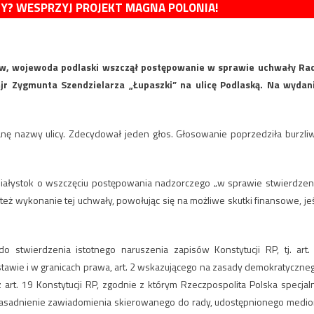
MY? WESPRZYJ PROJEKT MAGNA POLONIA!
ów, wojewoda podlaski wszczął postępowanie w sprawie uchwały Ra
jr Zygmunta Szendzielarza „Łupaszki” na ulicę Podlaską. Na wydan
anę nazwy ulicy. Zdecydował jeden głos. Głosowanie poprzedziła burzli
iałystok o wszczęciu postępowania nadzorczego „w sprawie stwierdzen
też wykonanie tej uchwały, powołując się na możliwe skutki finansowe, jeś
o stwierdzenia istotnego naruszenia zapisów Konstytucji RP, tj. art.
stawie i w granicach prawa, art. 2 wskazującego na zasady demokratyczne
rt. 19 Konstytucji RP, zgodnie z którym Rzeczpospolita Polska specjal
uzasadnienie zawiadomienia skierowanego do rady, udostępnionego medi