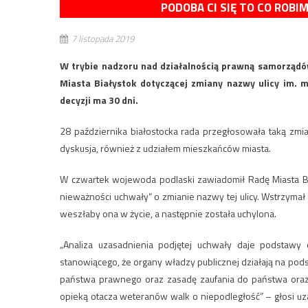
PODOBA CI SIĘ TO CO ROBI
7 listopada 2019
W trybie nadzoru nad działalnością prawną samorząd
Miasta Białystok dotyczącej zmiany nazwy ulicy im. m
decyzji ma 30 dni.
28 października białostocka rada przegłosowała taką zmi
dyskusja, również z udziałem mieszkańców miasta.
W czwartek wojewoda podlaski zawiadomił Radę Miasta B
nieważności uchwały” o zmianie nazwy tej ulicy. Wstrzymał 
weszłaby ona w życie, a następnie została uchylona.
„Analiza uzasadnienia podjętej uchwały daje podstawy d
stanowiącego, że organy władzy publicznej działają na pod
państwa prawnego oraz zasadę zaufania do państwa oraz a
opieką otacza weteranów walk o niepodległość” – głosi 