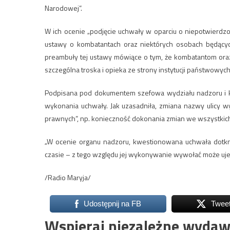
Narodowej”.
W ich ocenie „podjęcie uchwały w oparciu o niepotwierdz
ustawy o kombatantach oraz niektórych osobach będącyc
preambuły tej ustawy mówiące o tym, że kombatantom oraz
szczególna troska i opieka ze strony instytucji państwowych
Podpisana pod dokumentem szefowa wydziału nadzoru i k
wykonania uchwały. Jak uzasadniła, zmiana nazwy ulicy
prawnych”, np. konieczność dokonania zmian we wszystkic
„W ocenie organu nadzoru, kwestionowana uchwała dotkni
czasie – z tego względu jej wykonywanie wywołać może uje
/Radio Maryja/
Udostępnij na FB
Twee
Wspieraj niezależne wydaw