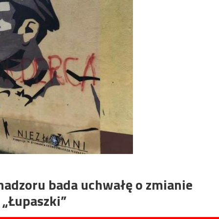
nadzoru bada uchwałę o zmianie
 „Łupaszki”