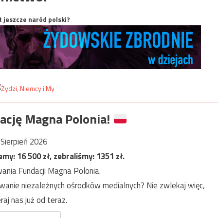
t jeszcze naród polski?
ację Magna Polonia!
Sierpień 2026
jemy:
16 500
zł, zebraliśmy:
1351
zł.
ania Fundacji Magna Polonia.
anie niezależnych ośrodków medialnych? Nie zwlekaj więc,
raj nas już od teraz.