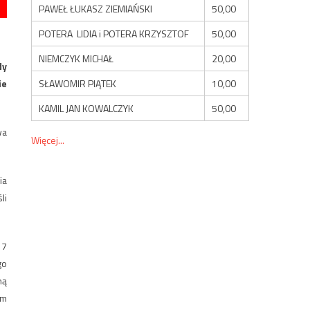
PAWEŁ ŁUKASZ ZIEMIAŃSKI
50,00
POTERA LIDIA i POTERA KRZYSZTOF
50,00
NIEMCZYK MICHAŁ
20,00
dy
SŁAWOMIR PIĄTEK
10,00
ie
KAMIL JAN KOWALCZYK
50,00
wa
Więcej...
ia
li
 7
go
ną
om