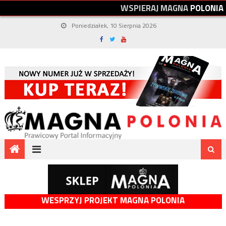
W
S
P
I
E
R
A
J
M
A
G
N
A
P
O
L
O
N
I
A
Poniedziałek, 10 Sierpnia 2026
WESPRZYJ PROJEKT MAGNA POLONIA