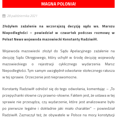
MAGNA POLONIA!
28 października 2021
Złożyłem zażalenie na wczorajszą decyzję sądu ws. Marszu
Niepodległości – powiedział w czwartek podczas rozmowy w
Polsat News wojewoda mazowiecki Konstanty Radziwiłł.
Wojewoda mazowiecki złożył do Sądu Apelacyjnego zażalenie na
decyzję Sądu Okręgowego, który uchylił w środę decyzję wojewody
mazowieckiego o rejestracji cyklicznego wydarzenia Marsz
Niepodległości. Tym samym uwzględnił odwołanie stołecznego ratusza
w tej sprawie. Orzeczenie jest nieprawomocne.
Konstanty Radziwiłł odniósł się do tego odwołania, komentując – „To
przepychanki słowne czy prawno-słowne. Faktem jest, że ustawa w tej
sprawie nie przesądza, czy wydarzenie, które jest analizowane było
po pierwsze legalne i dokładnie jaki miało charakter” – powiedział
Radziwiłł. Zaznaczył też, że obywatele w Polsce na mocy konstytucji