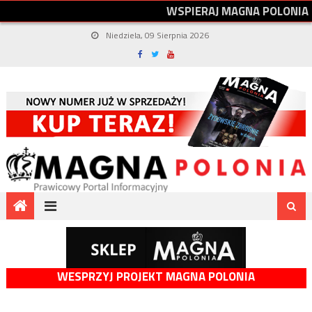
W
S
P
I
E
R
A
J
M
A
G
N
A
P
O
L
O
N
I
A
Niedziela, 09 Sierpnia 2026
WESPRZYJ PROJEKT MAGNA POLONIA