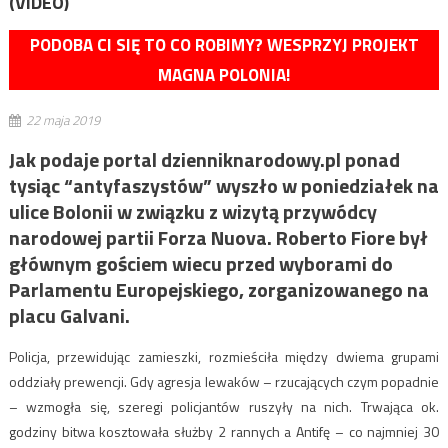
(VIDEO)
PODOBA CI SIĘ TO CO ROBIMY? WESPRZYJ PROJEKT
MAGNA POLONIA!
22 maja 2019
Jak podaje portal dzienniknarodowy.pl ponad
tysiąc “antyfaszystów” wyszło w poniedziałek na
ulice Bolonii w związku z wizytą przywódcy
narodowej partii Forza Nuova. Roberto Fiore był
głównym gościem wiecu przed wyborami do
Parlamentu Europejskiego, zorganizowanego na
placu Galvani.
Policja, przewidując zamieszki, rozmieściła między dwiema grupami
oddziały prewencji. Gdy agresja lewaków – rzucających czym popadnie
– wzmogła się, szeregi policjantów ruszyły na nich. Trwająca ok.
godziny bitwa kosztowała służby 2 rannych a Antifę – co najmniej 30