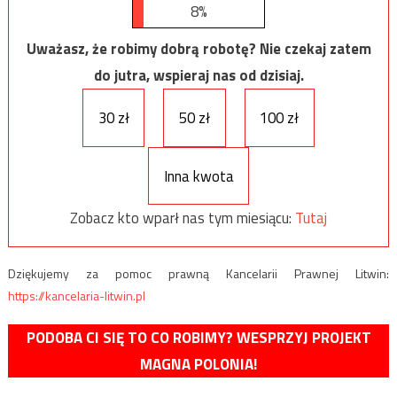
8%
Uważasz, że robimy dobrą robotę? Nie czekaj zatem
do jutra, wspieraj nas od dzisiaj.
30 zł
50 zł
100 zł
Inna kwota
Zobacz kto wparł nas tym miesiącu:
Tutaj
Dziękujemy za pomoc prawną Kancelarii Prawnej Litwin:
https://kancelaria-litwin.pl
PODOBA CI SIĘ TO CO ROBIMY? WESPRZYJ PROJEKT
MAGNA POLONIA!