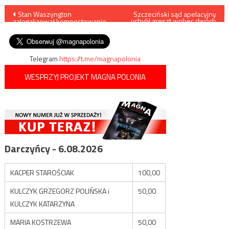
Nawigacja
Stan Waszyngton
Szczeciński sąd apelacyjny
uchylił areszt wobec dwóch
zalegalizował kompostowanie
mężczyzn, podejrzanych o
wpisu
ludzkich zwłok
zabójstwo i kanibalizm
Telegram
https://t.me/magnapolonia
WESPRZYJ PROJEKT MAGNA POLONIA
Darczyńcy - 6.08.2026
KACPER STAROŚCIAK
100,00
KULCZYK GRZEGORZ POLIŃSKA i
50,00
KULCZYK KATARZYNA
MARIA KOSTRZEWA
50,00