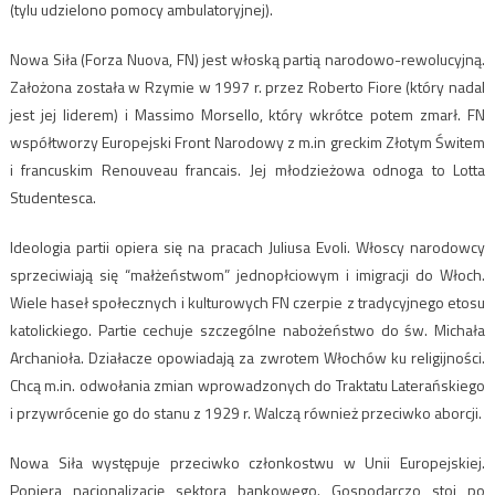
(tylu udzielono pomocy ambulatoryjnej).
Nowa Siła (Forza Nuova, FN) jest włoską partią narodowo-rewolucyjną.
Założona została w Rzymie w 1997 r. przez Roberto Fiore (który nadal
jest jej liderem) i Massimo Morsello, który wkrótce potem zmarł. FN
współtworzy Europejski Front Narodowy z m.in greckim Złotym Świtem
i francuskim Renouveau francais. Jej młodzieżowa odnoga to Lotta
Studentesca.
Ideologia partii opiera się na pracach Juliusa Evoli. Włoscy narodowcy
sprzeciwiają się “małżeństwom” jednopłciowym i imigracji do Włoch.
Wiele haseł społecznych i kulturowych FN czerpie z tradycyjnego etosu
katolickiego. Partie cechuje szczególne nabożeństwo do św. Michała
Archanioła. Działacze opowiadają za zwrotem Włochów ku religijności.
Chcą m.in. odwołania zmian wprowadzonych do Traktatu Laterańskiego
i przywrócenie go do stanu z 1929 r. Walczą również przeciwko aborcji.
Nowa Siła występuje przeciwko członkostwu w Unii Europejskiej.
Popiera nacjonalizację sektora bankowego. Gospodarczo stoi po