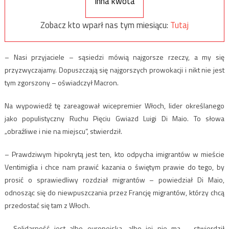
Inna kwota
Zobacz kto wparł nas tym miesiącu:
Tutaj
– Nasi przyjaciele – sąsiedzi mówią najgorsze rzeczy, a my się
przyzwyczajamy. Dopuszczają się najgorszych prowokacji i nikt nie jest
tym zgorszony – oświadczył Macron.
Na wypowiedź tę zareagował wicepremier Włoch, lider określanego
jako populistyczny Ruchu Pięciu Gwiazd Luigi Di Maio. To słowa
„obraźliwe i nie na miejscu”, stwierdził.
– Prawdziwym hipokrytą jest ten, kto odpycha imigrantów w mieście
Ventimiglia i chce nam prawić kazania o świętym prawie do tego, by
prosić o sprawiedliwy rozdział migrantów – powiedział Di Maio,
odnosząc się do niewpuszczania przez Francję migrantów, którzy chcą
przedostać się tam z Włoch.
– Solidarność jest albo europejska, albo jej nie ma – stwierdził