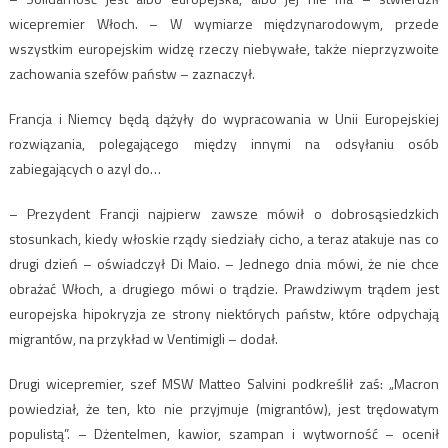
wicepremier Włoch. – W wymiarze międzynarodowym, przede
wszystkim europejskim widzę rzeczy niebywałe, także nieprzyzwoite
zachowania szefów państw – zaznaczył.
Francja i Niemcy będą dążyły do wypracowania w Unii Europejskiej
rozwiązania, polegającego między innymi na odsyłaniu osób
zabiegających o azyl do…
– Prezydent Francji najpierw zawsze mówił o dobrosąsiedzkich
stosunkach, kiedy włoskie rządy siedziały cicho, a teraz atakuje nas co
drugi dzień – oświadczył Di Maio. – Jednego dnia mówi, że nie chce
obrażać Włoch, a drugiego mówi o trądzie. Prawdziwym trądem jest
europejska hipokryzja ze strony niektórych państw, które odpychają
migrantów, na przykład w Ventimigli – dodał.
Drugi wicepremier, szef MSW Matteo Salvini podkreślił zaś: „Macron
powiedział, że ten, kto nie przyjmuje (migrantów), jest trędowatym
populistą”. – Dżentelmen, kawior, szampan i wytworność – ocenił