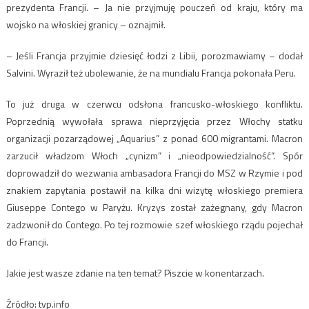
prezydenta Francji. – Ja nie przyjmuję pouczeń od kraju, który ma
wojsko na włoskiej granicy – oznajmił.
– Jeśli Francja przyjmie dziesięć łodzi z Libii, porozmawiamy – dodał
Salvini. Wyraził też ubolewanie, że na mundialu Francja pokonała Peru.
To już druga w czerwcu odsłona francusko-włoskiego konfliktu.
Poprzednią wywołała sprawa nieprzyjęcia przez Włochy statku
organizacji pozarządowej „Aquarius” z ponad 600 migrantami. Macron
zarzucił władzom Włoch „cynizm” i „nieodpowiedzialność”. Spór
doprowadził do wezwania ambasadora Francji do MSZ w Rzymie i pod
znakiem zapytania postawił na kilka dni wizytę włoskiego premiera
Giuseppe Contego w Paryżu. Kryzys został zażegnany, gdy Macron
zadzwonił do Contego. Po tej rozmowie szef włoskiego rządu pojechał
do Francji.
Jakie jest wasze zdanie na ten temat? Piszcie w konentarzach.
Źródło: tvp.info