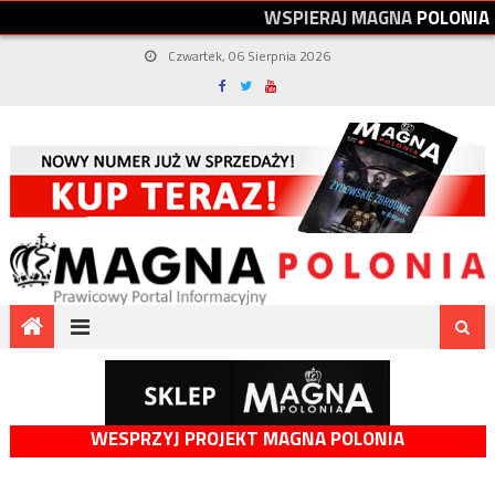
W
S
P
I
E
R
A
J
M
A
G
N
A
P
O
L
O
N
I
A
Czwartek, 06 Sierpnia 2026
WESPRZYJ PROJEKT MAGNA POLONIA