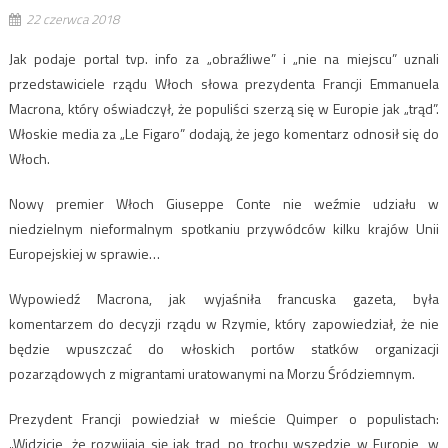
22 czerwca 2018
Jak podaje portal tvp. info za „obraźliwe” i „nie na miejscu” uznali
przedstawiciele rządu Włoch słowa prezydenta Francji Emmanuela
Macrona, który oświadczył, że populiści szerzą się w Europie jak „trąd”.
Włoskie media za „Le Figaro” dodają, że jego komentarz odnosił się do
Włoch.
Nowy premier Włoch Giuseppe Conte nie weźmie udziału w
niedzielnym nieformalnym spotkaniu przywódców kilku krajów Unii
Europejskiej w sprawie…
Wypowiedź Macrona, jak wyjaśniła francuska gazeta, była
komentarzem do decyzji rządu w Rzymie, który zapowiedział, że nie
będzie wpuszczać do włoskich portów statków organizacji
pozarządowych z migrantami uratowanymi na Morzu Śródziemnym.
Prezydent Francji powiedział w mieście Quimper o populistach:
„Widzicie, że rozwijają się jak trąd, po trochu wszędzie w Europie, w