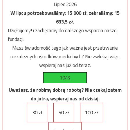
Lipiec 2026
W lipcu potrzebowaliśmy:
15 000
zł, zebraliśmy:
15
633,5
zł.
Dziękujemy! i zachęcamy do dalszego wsparcia naszej
fundacji.
Masz świadomość tego jak ważne jest przetrwanie
niezależnych ośrodków medialnych? Nie zwlekaj więc,
wspieraj nas już od teraz.
104%
Uważasz, że robimy dobrą robotę? Nie czekaj zatem
do jutra, wspieraj nas od dzisiaj.
30 zł
50 zł
100 zł