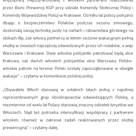
przez Biuro Prewencji KGP przy udziale Komendy Stołecznej Policji i
Komendy Wojewódzkiej Policji w Krakowie. Od kilku lat polscy policjanci
dbając o bezpieczeństwo Polaków podczas sezonu zimowego,
doskonalą swoją technikę jazdy na nartach i ratownictwa górskiego na
stokach Alp, zaś włoscy partnerzy w letnim sezonie wakacyjnym pełnią
służbę w miastach najczęściej odwiedzanych przez ich rodaków, a więc
Warszawie i Krakowie. Dwie włoskie policjantki patrolować będą ulice
Krakowa, zaś dwóch włoskich policjantów ulice Warszawy. Polsko-
włoskie patrole na terenie Polski zostały zapoczątkowane w ubiegłe
wakacje” – czytamy w komunikacie polskiej policji.
„Obywatele Włoch stanowią w ostatnich latach jedną z najsilniej
reprezentowanych grup obcokrajowców odwiedzających Polskę, a
niezmiennie od wielu lat Polacy stanowią znaczny odsetek turystów we
Włoszech. Stąd też potrzeba intensyfikacji współpracy z partnerem
włoskim, również w zakresie zadań realizowanych przez służbę
prewencyjną” – czytamy dalej.