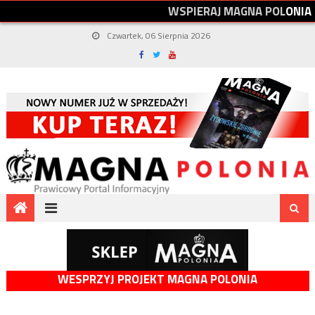
W
S
P
I
E
R
A
J
M
A
G
N
A
P
O
L
O
N
I
A
Czwartek, 06 Sierpnia 2026
WESPRZYJ PROJEKT MAGNA POLONIA