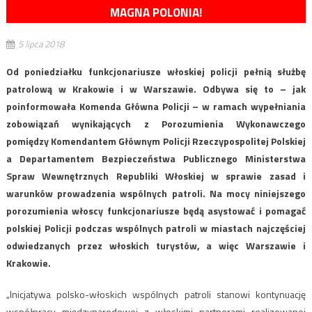
MAGNA POLONIA!
5 lipca 2018
Od poniedziałku funkcjonariusze włoskiej policji pełnią służbę
patrolową w Krakowie i w Warszawie. Odbywa się to – jak
poinformowała Komenda Główna Policji – w ramach wypełniania
zobowiązań wynikających z Porozumienia Wykonawczego
pomiędzy Komendantem Głównym Policji Rzeczypospolitej Polskiej
a Departamentem Bezpieczeństwa Publicznego Ministerstwa
Spraw Wewnętrznych Republiki Włoskiej w sprawie zasad i
warunków prowadzenia wspólnych patroli. Na mocy niniejszego
porozumienia włoscy funkcjonariusze będą asystować i pomagać
polskiej Policji podczas wspólnych patroli w miastach najczęściej
odwiedzanych przez włoskich turystów, a więc Warszawie i
Krakowie.
„Inicjatywa polsko-włoskich wspólnych patroli stanowi kontynuację
współpracy międzynarodowej z włoskimi partnerami realizowanej