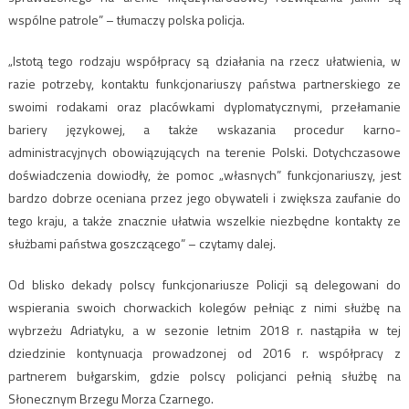
wspólne patrole” – tłumaczy polska policja.
„Istotą tego rodzaju współpracy są działania na rzecz ułatwienia, w
razie potrzeby, kontaktu funkcjonariuszy państwa partnerskiego ze
swoimi rodakami oraz placówkami dyplomatycznymi, przełamanie
bariery językowej, a także wskazania procedur karno-
administracyjnych obowiązujących na terenie Polski. Dotychczasowe
doświadczenia dowiodły, że pomoc „własnych” funkcjonariuszy, jest
bardzo dobrze oceniana przez jego obywateli i zwiększa zaufanie do
tego kraju, a także znacznie ułatwia wszelkie niezbędne kontakty ze
służbami państwa goszczącego” – czytamy dalej.
Od blisko dekady polscy funkcjonariusze Policji są delegowani do
wspierania swoich chorwackich kolegów pełniąc z nimi służbę na
wybrzeżu Adriatyku, a w sezonie letnim 2018 r. nastąpiła w tej
dziedzinie kontynuacja prowadzonej od 2016 r. współpracy z
partnerem bułgarskim, gdzie polscy policjanci pełnią służbę na
Słonecznym Brzegu Morza Czarnego.