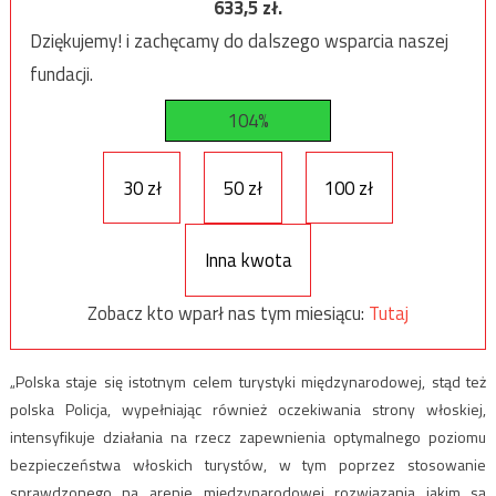
633,5
zł.
Dziękujemy! i zachęcamy do dalszego wsparcia naszej
fundacji.
104%
30 zł
50 zł
100 zł
Inna kwota
Zobacz kto wparł nas tym miesiącu:
Tutaj
„Polska staje się istotnym celem turystyki międzynarodowej, stąd też
polska Policja, wypełniając również oczekiwania strony włoskiej,
intensyfikuje działania na rzecz zapewnienia optymalnego poziomu
bezpieczeństwa włoskich turystów, w tym poprzez stosowanie
sprawdzonego na arenie międzynarodowej rozwiązania jakim są