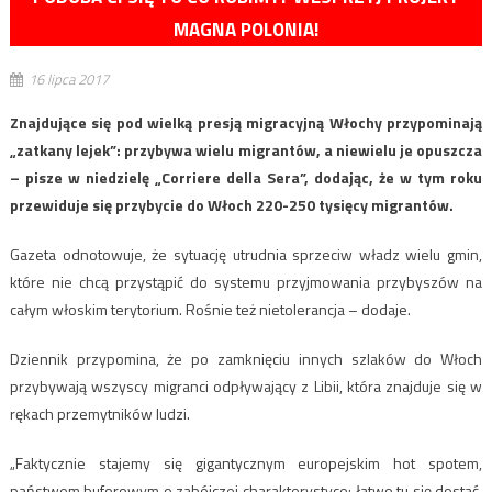
MAGNA POLONIA!
16 lipca 2017
Znajdujące się pod wielką presją migracyjną Włochy przypominają
„zatkany lejek”: przybywa wielu migrantów, a niewielu je opuszcza
– pisze w niedzielę „Corriere della Sera”, dodając, że w tym roku
przewiduje się przybycie do Włoch 220-250 tysięcy migrantów.
Gazeta odnotowuje, że sytuację utrudnia sprzeciw władz wielu gmin,
które nie chcą przystąpić do systemu przyjmowania przybyszów na
całym włoskim terytorium. Rośnie też nietolerancja – dodaje.
Dziennik przypomina, że po zamknięciu innych szlaków do Włoch
przybywają wszyscy migranci odpływający z Libii, która znajduje się w
rękach przemytników ludzi.
„Faktycznie stajemy się gigantycznym europejskim hot spotem,
państwem buforowym o zabójczej charakterystyce: łatwo tu się dostać,