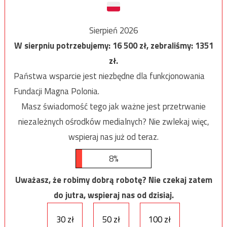
Sierpień 2026
W sierpniu potrzebujemy:
16 500
zł, zebraliśmy:
1351
zł.
Państwa wsparcie jest niezbędne dla funkcjonowania
Fundacji Magna Polonia.
Masz świadomość tego jak ważne jest przetrwanie
niezależnych ośrodków medialnych? Nie zwlekaj więc,
wspieraj nas już od teraz.
8%
Uważasz, że robimy dobrą robotę? Nie czekaj zatem
do jutra, wspieraj nas od dzisiaj.
30 zł
50 zł
100 zł