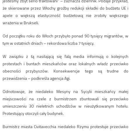
jesteśmy zbyt serio traktowani” – zaznacza dziennik. Podaje przykład,
że skierowane przez Włochy groźby redukcji składki do budżetu UE i
apele o większą elastyczność budżetową nie zrobiły większego
wrażenia w Brukseli.
Od początku roku do Włoch przybyło ponad 90 tysięcy migrantów, w
tym w ostatnich dniach – rekordowa liczba 7 tysięcy.
W związku z tą nasilającą się falą media informują o kolejnych
protestach i buntach mieszkańców oraz lokalnych władz przeciwko
obecności przybyszów. Konsekwencje tego są trudne do
przewidzenia – podkreśla agencja Agi.
Odnotowuje, że niedaleko Mesyny na Sycylii mieszkańcy małej
miejscowości na czele z burmistrzem zbuntowali się przeciwko
umieszczeniu 30 nieletnich uchodźców w nieużytkowanym hotelu.
Protestujący otoczyli cały budynek.
Burmistrz miasta Civitavecchia niedaleko Rzymu protestuje przeciwko