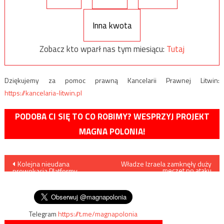
Inna kwota
Zobacz kto wparł nas tym miesiącu:
Tutaj
Dziękujemy za pomoc prawną Kancelarii Prawnej Litwin:
https://kancelaria-litwin.pl
PODOBA CI SIĘ TO CO ROBIMY? WESPRZYJ PROJEKT
MAGNA POLONIA!
Nawigacja
Kolejna nieudana
Władze Izraela zamknęły duży
meczet po ataku
prowokacja Platformy
terrorystycznym
wpisu
Obywatelskiej. Tym razem w
Telewizji Polskiej
Telegram
https://t.me/magnapolonia