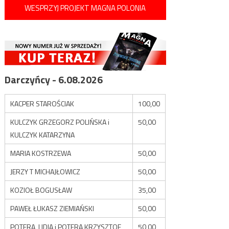
WESPRZYJ PROJEKT MAGNA POLONIA
Darczyńcy - 6.08.2026
KACPER STAROŚCIAK
100,00
KULCZYK GRZEGORZ POLIŃSKA i
50,00
KULCZYK KATARZYNA
MARIA KOSTRZEWA
50,00
JERZY T MICHAJŁOWICZ
50,00
KOZIOŁ BOGUSŁAW
35,00
PAWEŁ ŁUKASZ ZIEMIAŃSKI
50,00
POTERA LIDIA i POTERA KRZYSZTOF
50,00