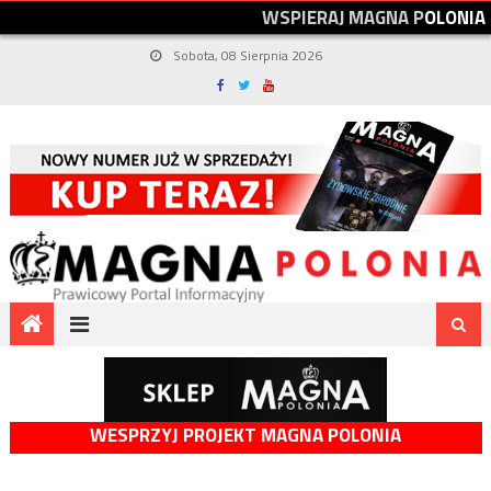
W
S
P
I
E
R
A
J
M
A
G
N
A
P
O
L
O
N
I
A
Sobota, 08 Sierpnia 2026
WESPRZYJ PROJEKT MAGNA POLONIA