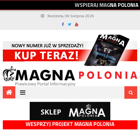
W
S
P
I
E
R
A
J
M
A
G
N
A
P
O
L
O
N
I
A
Niedziela, 09 Sierpnia 2026
WESPRZYJ PROJEKT MAGNA POLONIA