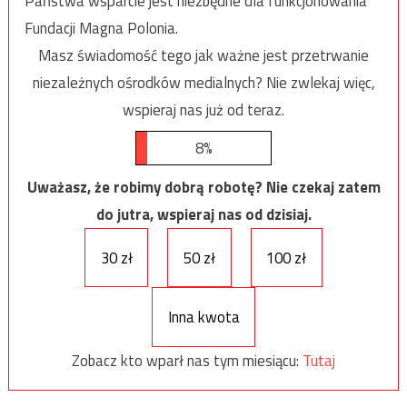
Państwa wsparcie jest niezbędne dla funkcjonowania
Fundacji Magna Polonia.
Masz świadomość tego jak ważne jest przetrwanie
niezależnych ośrodków medialnych? Nie zwlekaj więc,
wspieraj nas już od teraz.
8%
Uważasz, że robimy dobrą robotę? Nie czekaj zatem
do jutra, wspieraj nas od dzisiaj.
30 zł
50 zł
100 zł
Inna kwota
Zobacz kto wparł nas tym miesiącu:
Tutaj