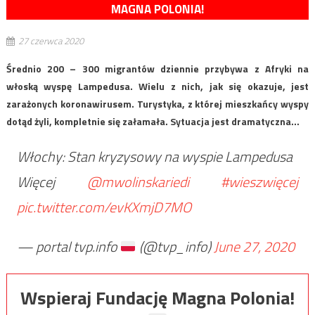
MAGNA POLONIA!
27 czerwca 2020
Średnio 200 – 300 migrantów dziennie przybywa z Afryki na
włoską wyspę Lampedusa. Wielu z nich, jak się okazuje, jest
zarażonych koronawirusem. Turystyka, z której mieszkańcy wyspy
dotąd żyli, kompletnie się załamała. Sytuacja jest dramatyczna…
Włochy: Stan kryzysowy na wyspie Lampedusa
Więcej
@mwolinskariedi
#wieszwięcej
pic.twitter.com/evKXmjD7MO
— portal tvp.info
(@tvp_info)
June 27, 2020
Wspieraj Fundację Magna Polonia!