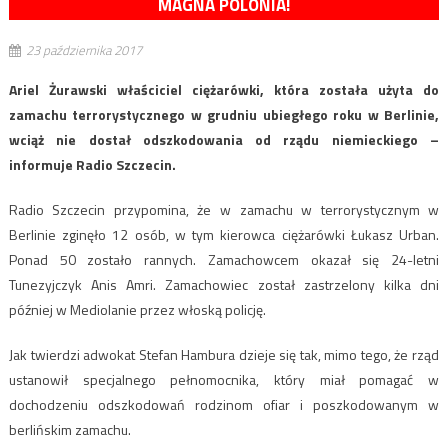
MAGNA POLONIA!
23 października 2017
Ariel Żurawski właściciel ciężarówki, która została użyta do
zamachu terrorystycznego w grudniu ubiegłego roku w Berlinie,
wciąż nie dostał odszkodowania od rządu niemieckiego –
informuje Radio Szczecin.
Radio Szczecin przypomina, że w zamachu w terrorystycznym w
Berlinie zginęło 12 osób, w tym kierowca ciężarówki Łukasz Urban.
Ponad 50 zostało rannych. Zamachowcem okazał się 24-letni
Tunezyjczyk Anis Amri. Zamachowiec został zastrzelony kilka dni
później w Mediolanie przez włoską policję.
Jak twierdzi adwokat Stefan Hambura dzieje się tak, mimo tego, że rząd
ustanowił specjalnego pełnomocnika, który miał pomagać w
dochodzeniu odszkodowań rodzinom ofiar i poszkodowanym w
berlińskim zamachu.