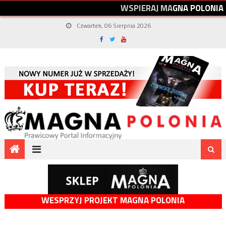
W
S
P
I
E
R
A
J
M
A
G
N
A
P
O
L
O
N
I
A
Czwartek, 06 Sierpnia 2026
WESPRZYJ PROJEKT MAGNA POLONIA