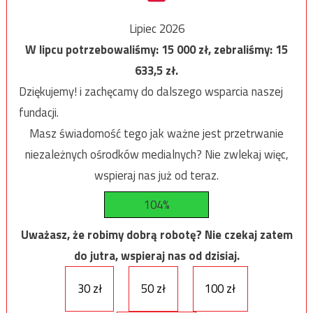
Lipiec 2026
W lipcu potrzebowaliśmy:
15 000
zł, zebraliśmy:
15
633,5
zł.
Dziękujemy! i zachęcamy do dalszego wsparcia naszej
fundacji.
Masz świadomość tego jak ważne jest przetrwanie
niezależnych ośrodków medialnych? Nie zwlekaj więc,
wspieraj nas już od teraz.
104%
Uważasz, że robimy dobrą robotę? Nie czekaj zatem
do jutra, wspieraj nas od dzisiaj.
30 zł
50 zł
100 zł