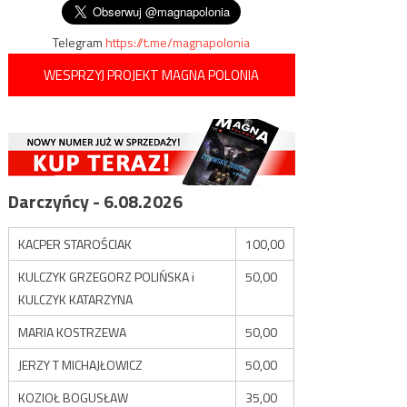
wpisu
Telegram
https://t.me/magnapolonia
WESPRZYJ PROJEKT MAGNA POLONIA
Darczyńcy - 6.08.2026
KACPER STAROŚCIAK
100,00
KULCZYK GRZEGORZ POLIŃSKA i
50,00
KULCZYK KATARZYNA
MARIA KOSTRZEWA
50,00
JERZY T MICHAJŁOWICZ
50,00
KOZIOŁ BOGUSŁAW
35,00