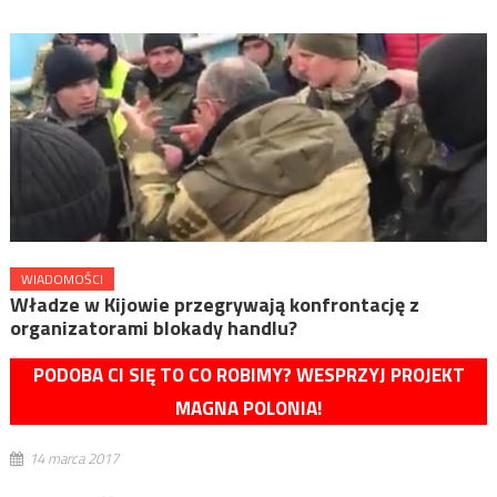
WIADOMOŚCI
Władze w Kijowie przegrywają konfrontację z
organizatorami blokady handlu?
PODOBA CI SIĘ TO CO ROBIMY? WESPRZYJ PROJEKT
MAGNA POLONIA!
14 marca 2017