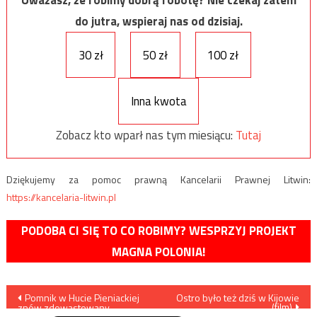
do jutra, wspieraj nas od dzisiaj.
30 zł
50 zł
100 zł
Inna kwota
Zobacz kto wparł nas tym miesiącu:
Tutaj
Dziękujemy za pomoc prawną Kancelarii Prawnej Litwin:
https://kancelaria-litwin.pl
PODOBA CI SIĘ TO CO ROBIMY? WESPRZYJ PROJEKT
MAGNA POLONIA!
Nawigacja
Pomnik w Hucie Pieniackiej
Ostro było też dziś w Kijowie
(film)
znów zdewastowany