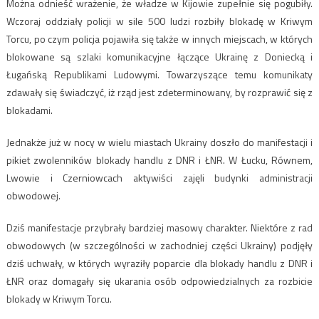
Można odnieść wrażenie, że władze w Kijowie zupełnie się pogubiły.
Wczoraj oddziały policji w sile 500 ludzi rozbiły blokadę w Kriwym
Torcu, po czym policja pojawiła się także w innych miejscach, w których
blokowane są szlaki komunikacyjne łączące Ukrainę z Doniecką i
Ługańską Republikami Ludowymi. Towarzyszące temu komunikaty
zdawały się świadczyć, iż rząd jest zdeterminowany, by rozprawić się z
blokadami.
Jednakże już w nocy w wielu miastach Ukrainy doszło do manifestacji i
pikiet zwolenników blokady handlu z DNR i ŁNR. W Łucku, Równem,
Lwowie i Czerniowcach aktywiści zajęli budynki administracji
obwodowej.
Dziś manifestacje przybrały bardziej masowy charakter. Niektóre z rad
obwodowych (w szczególności w zachodniej części Ukrainy) podjęły
dziś uchwały, w których wyraziły poparcie dla blokady handlu z DNR i
ŁNR oraz domagały się ukarania osób odpowiedzialnych za rozbicie
blokady w Kriwym Torcu.