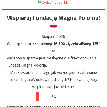
Wspieraj Fundację Magna Polonia!
Sierpień 2026
W sierpniu potrzebujemy:
16 500
zł, zebraliśmy:
1351
zł.
Państwa wsparcie jest niezbędne dla funkcjonowania
Fundacji Magna Polonia.
Masz świadomość tego jak ważne jest przetrwanie
niezależnych ośrodków medialnych? Nie zwlekaj więc,
wspieraj nas już od teraz.
8%
Uważasz, że robimy dobrą robotę? Nie czekaj zatem