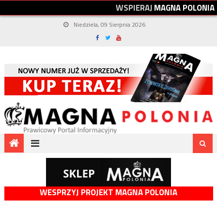
W
S
P
I
E
R
A
J
M
A
G
N
A
P
O
L
O
N
I
A
Niedziela, 09 Sierpnia 2026
WESPRZYJ PROJEKT MAGNA POLONIA