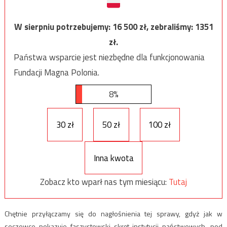
W sierpniu potrzebujemy:
16 500
zł, zebraliśmy:
1351
zł.
Państwa wsparcie jest niezbędne dla funkcjonowania
Fundacji Magna Polonia.
8%
30 zł
50 zł
100 zł
Inna kwota
Zobacz kto wparł nas tym miesiącu:
Tutaj
Chętnie przyłączamy się do nagłośnienia tej sprawy, gdyż jak w
soczewce pokazuje faszystowski skręt instytucji państwowych, pod