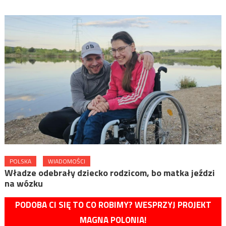
POLSKA
WIADOMOŚCI
Władze odebrały dziecko rodzicom, bo matka jeździ
na wózku
PODOBA CI SIĘ TO CO ROBIMY? WESPRZYJ PROJEKT
MAGNA POLONIA!