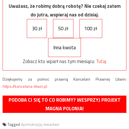
Uważasz, że robimy dobrą robotę? Nie czekaj zatem
do jutra, wspieraj nas od dzisiaj.
30 zł
50 zł
100 zł
Inna kwota
Zobacz kto wparł nas tym miesiącu:
Tutaj
Dziękujemy za pomoc prawną Kancelarii Prawnej Litwin:
https://kancelaria-litwin.pl
PODOBA CI SIĘ TO CO ROBIMY? WESPRZYJ PROJEKT
MAGNA POLONIA!
Tagged
dyzmokracja
,
lewactwo