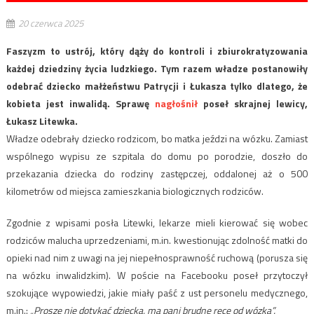
20 czerwca 2025
Faszyzm to ustrój, który dąży do kontroli i zbiurokratyzowania
każdej dziedziny życia ludzkiego. Tym razem władze postanowiły
odebrać dziecko małżeństwu Patrycji i Łukasza tylko dlatego, że
kobieta jest inwalidą. Sprawę
nagłośnił
poseł skrajnej lewicy,
Łukasz Litewka.
Władze odebrały dziecko rodzicom, bo matka jeździ na wózku. Zamiast
wspólnego wypisu ze szpitala do domu po porodzie, doszło do
przekazania dziecka do rodziny zastępczej, oddalonej aż o 500
kilometrów od miejsca zamieszkania biologicznych rodziców.
Zgodnie z wpisami posła Litewki, lekarze mieli kierować się wobec
rodziców malucha uprzedzeniami, m.in. kwestionując zdolność matki do
opieki nad nim z uwagi na jej niepełnosprawność ruchową (porusza się
na wózku inwalidzkim). W poście na Facebooku poseł przytoczył
szokujące wypowiedzi, jakie miały paść z ust personelu medycznego,
m.in.:
„Proszę nie dotykać dziecka, ma pani brudne ręce od wózka”.