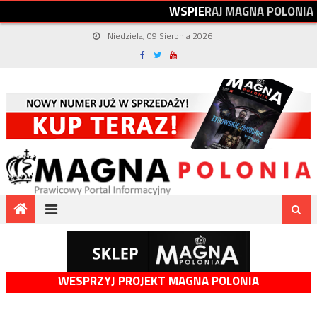
W
S
P
I
E
R
A
J
M
A
G
N
A
P
O
L
O
N
I
A
Niedziela, 09 Sierpnia 2026
WESPRZYJ PROJEKT MAGNA POLONIA