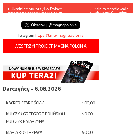
Nawigacja
Ukrainiec otworzył w Polsce
Ukrainka handlowała
dyplomami Collegium
fabrykę podróbek markowych
Humanum
wpisu
ubrań
Telegram
https://t.me/magnapolonia
WESPRZYJ PROJEKT MAGNA POLONIA
Darczyńcy - 6.08.2026
KACPER STAROŚCIAK
100,00
KULCZYK GRZEGORZ POLIŃSKA i
50,00
KULCZYK KATARZYNA
MARIA KOSTRZEWA
50,00