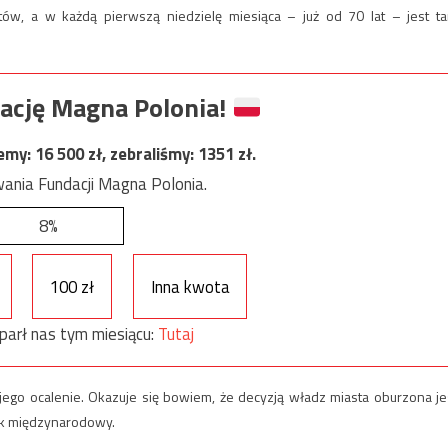
tów, a w każdą pierwszą niedzielę miesiąca – już od 70 lat – jest t
ację Magna Polonia!
jemy:
16 500
zł, zebraliśmy:
1351
zł.
ania Fundacji Magna Polonia.
8%
100 zł
Inna kwota
parł nas tym miesiącu:
Tutaj
go ocalenie. Okazuje się bowiem, że decyzją władz miasta oburzona je
sk międzynarodowy.