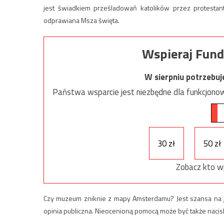
jest świadkiem prześladowań katolików przez protestan
odprawiana Msza święta.
Wspieraj Fund
W sierpniu potrzebu
Państwa wsparcie jest niezbędne dla funkcjonow
30 zł
50 zł
Zobacz kto w
Czy muzeum zniknie z mapy Amsterdamu? Jest szansa na je
opinia publiczna. Nieocenioną pomocą może być także naci