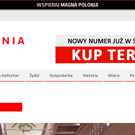
W
S
P
I
E
R
A
J
M
A
G
N
A
P
O
L
O
N
I
A
& Holocher
Żydzi
Gospodarka
Historia
Wiara
Po