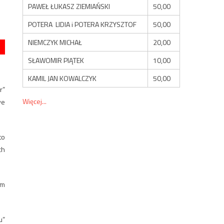
PAWEŁ ŁUKASZ ZIEMIAŃSKI
50,00
POTERA LIDIA i POTERA KRZYSZTOF
50,00
NIEMCZYK MICHAŁ
20,00
SŁAWOMIR PIĄTEK
10,00
KAMIL JAN KOWALCZYK
50,00
r”
Więcej...
we
to
ch
em
u”