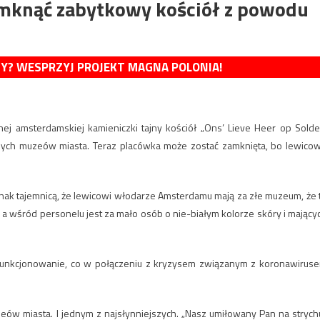
mknąć zabytkowy kościół z powodu
MY? WESPRZYJ PROJEKT MAGNA POLONIA!
znej amsterdamskiej kamieniczki tajny kościół „Ons’ Lieve Heer op Solde
szych muzeów miasta. Teraz placówka może zostać zamknięta, bo lewico
ednak tajemnicą, że lewicowi włodarze Amsterdamu mają za złe muzeum, że 
, a wśród personelu jest za mało osób o nie-białym kolorze skóry i mający
je funkcjonowanie, co w połączeniu z kryzysem związanym z koronawirus
ów miasta. I jednym z najsłynniejszych. „Nasz umiłowany Pan na strych