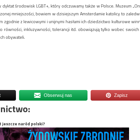
w dyktat środowisk LGBT+, który odczuwamy także w Polsce. Muzeum „On
zonej mniejszości, bowiem w dzisiejszym Amsterdamie katolicy to zaledw
tem zgodnie z lewicowymi i unijnymi hasłami ich dziedzictwo kulturowe win
 o równości, inkluzywności, tolerancji itd. obowiązują tylko wobec swoich
ch obywateli.
t
Obserwuj nas
Zapisz
nictwo:
t jeszcze naród polski?