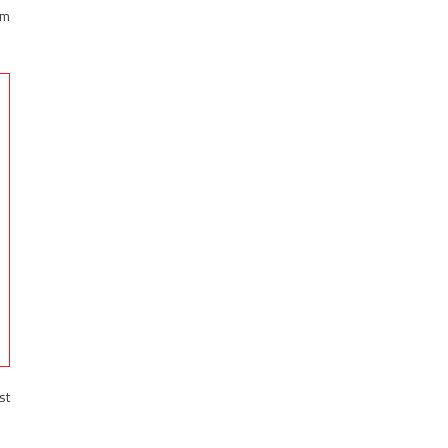
am
st