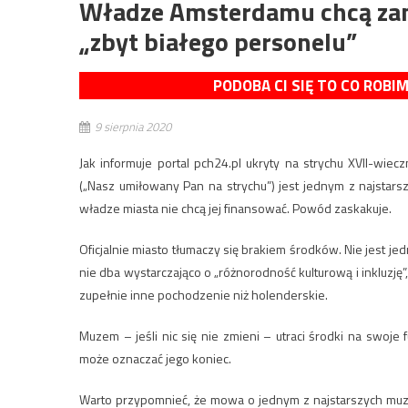
Władze Amsterdamu chcą za
„zbyt białego personelu”
PODOBA CI SIĘ TO CO ROBI
9 sierpnia 2020
Jak informuje portal pch24.pl ukryty na strychu XVII-wiec
(„Nasz umiłowany Pan na strychu”) jest jednym z najstar
władze miasta nie chcą jej finansować. Powód zaskakuje.
Oficjalnie miasto tłumaczy się brakiem środków. Nie jest j
nie dba wystarczająco o „różnorodność kulturową i inkluzję”
zupełnie inne pochodzenie niż holenderskie.
Muzem – jeśli nic się nie zmieni – utraci środki na swo
może oznaczać jego koniec.
Warto przypomnieć, że mowa o jednym z najstarszych muze