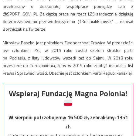
przekonany o doskonałej współpracy pomiędzy LZS z
@SPORT_GOV_PL. Za ciężką pracę na rzecz LZS serdecznie dziękuję
dotychczasowemu przewodniczącemu @KosiniakKamysz” – napisał
Bortniczuk na Twitterze.
Mirosław Baszko jest politykiem Zjednoczonej Prawicy. W przeszłości
był członkiem PSL, w 2015 roku został szefem struktur partii
na Podlasiu, z listy ludowców wszedł też do Sejmu. W 2018 roku
przeszedł do Porozumienia, żeby w 2019 roku zdobyć mandat z list
Prawa i Sprawiedliwości. Obecnie jest członkiem Partii Republikańskiej.
Wspieraj Fundację Magna Polonia!
W sierpniu potrzebujemy:
16 500
zł, zebraliśmy:
1351
zł.
Państwa wsparcie jest niezbędne dla funkcjonowania