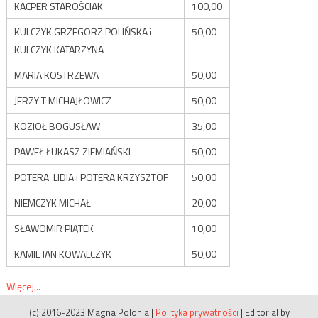
KACPER STAROŚCIAK
100,00
KULCZYK GRZEGORZ POLIŃSKA i
50,00
KULCZYK KATARZYNA
MARIA KOSTRZEWA
50,00
JERZY T MICHAJŁOWICZ
50,00
KOZIOŁ BOGUSŁAW
35,00
PAWEŁ ŁUKASZ ZIEMIAŃSKI
50,00
POTERA LIDIA i POTERA KRZYSZTOF
50,00
NIEMCZYK MICHAŁ
20,00
SŁAWOMIR PIĄTEK
10,00
KAMIL JAN KOWALCZYK
50,00
Więcej...
(c) 2016-2023 Magna Polonia
|
Polityka prywatności
|
Editorial by