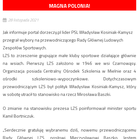
MAGNA POLONIA!
28 listopada 2021
Jak informuje portal dorzeczy.pl lider PSL Władysław Kosiniak-Kamysz
przegrał wybory na przewodniczącego Rady Głównej Ludowych
Zespołów Sportowych.
LZS to zrzeszenie grupujące małe kluby sportowe działające głównie
na wsiach. Pierwszy LZS założono w 1946 we wsi Czarnowąsy.
Organizacja posiada Centralny Ośrodek Szkolenia w Mielnie oraz 4
ośrodki szkoleniowo-wypoczynkowe. Dotychczasowym
przewodniczącym LZS był polityk Władysław Kosiniak-Kamysz, który
w sobotę utracił to stanowisko na rzecz Mirosława Baszki.
O zmianie na stanowisku prezesa LZS poinformował minister sportu
Kamil Bortniczuk.
„Serdecznie gratuluję wybranemu dziś, nowemu przewodniczącemu
Rady Głównej LZS, posłowi Mieczysławowi Baszko. Jestem