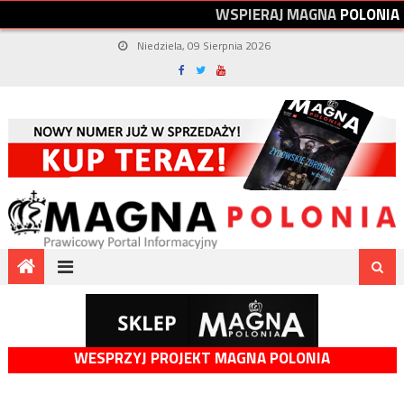
W
S
P
I
E
R
A
J
M
A
G
N
A
P
O
L
O
N
I
A
Niedziela, 09 Sierpnia 2026
WESPRZYJ PROJEKT MAGNA POLONIA