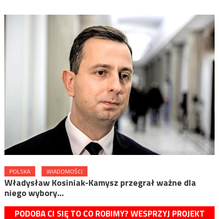
POLSKA
WIADOMOŚCI
Władysław Kosiniak-Kamysz przegrał ważne dla
niego wybory…
PODOBA CI SIĘ TO CO ROBIMY? WESPRZYJ PROJEKT