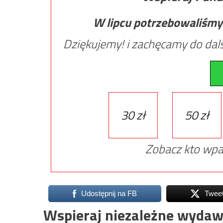
W lipcu potrzebowaliśmy
Dziękujemy! i zachęcamy do dals
30 zł
50 zł
Zobacz kto wpa
Udostępnij na FB
Twee
Wspieraj niezależne wydaw