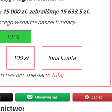
:
15 000
zł, zebraliśmy:
15 633,5
zł.
zego wsparcia naszej fundacji.
104%
100 zł
Inna kwota
rł nas tym miesiącu:
Tutaj
t
Obserwuj nas
Zapisz
nictwo: