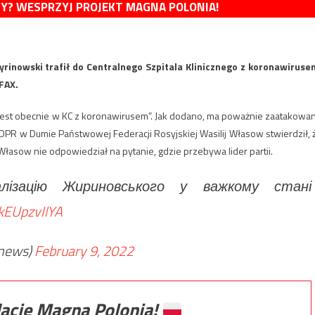
MY? WESPRZYJ PROJEKT MAGNA POLONIA!
yrinowski trafił do Centralnego Szpitala Klinicznego z koronawiruse
FAX.
jest obecnie w KC z koronawirusem”. Jak dodano, ma poważnie zaatakowa
LDPR w Dumie Państwowej Federacji Rosyjskiej Wasilij Własow stwierdził, 
 Własow nie odpowiedział na pytanie, gdzie przebywa lider partii.
алізацію Жириновського у важкому стані
/kEUpzvIlYA
news)
February 9, 2022
ację Magna Polonia!