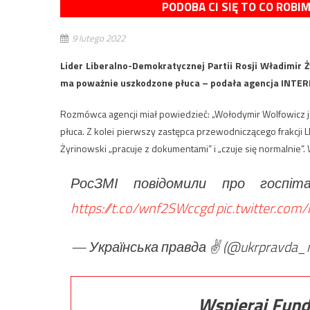
PODOBA CI SIĘ TO CO ROBI
9 lutego 2022
Lider Liberalno-Demokratycznej Partii Rosji Władimir Ż
ma poważnie uszkodzone płuca – podała agencja INTER
Rozmówca agencji miał powiedzieć: „Wołodymir Wolfowicz 
płuca. Z kolei pierwszy zastępca przewodniczącego frakcji 
Żyrinowski „pracuje z dokumentami” i „czuje się normalnie”.
РосЗМІ повідомили про госпіт
https://t.co/wnf2SWccgd
pic.twitter.com
— Українська правда ✌️ (@ukrpravda_
Wspieraj Fund