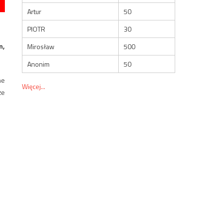
Artur
50
PIOTR
30
m,
Mirosław
500
Anonim
50
ne
Więcej...
że