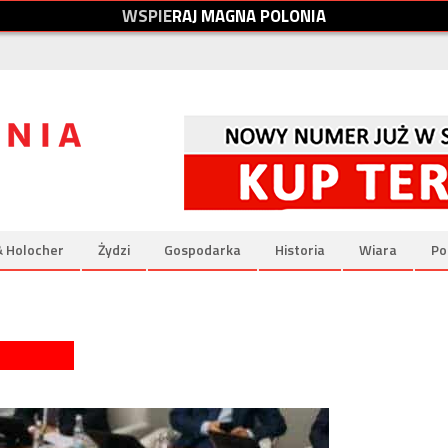
W
S
P
I
E
R
A
J
M
A
G
N
A
P
O
L
O
N
I
A
& Holocher
Żydzi
Gospodarka
Historia
Wiara
Po