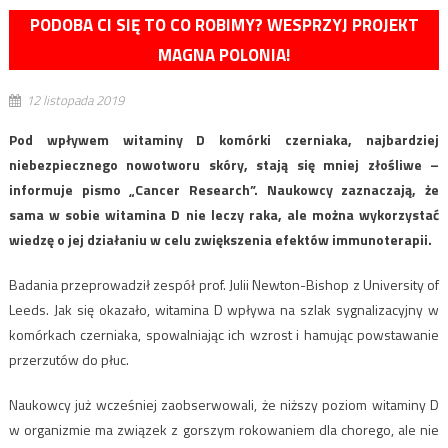
PODOBA CI SIĘ TO CO ROBIMY? WESPRZYJ PROJEKT
MAGNA POLONIA!
12 listopada 2019
Pod wpływem witaminy D komórki czerniaka, najbardziej
niebezpiecznego nowotworu skóry, stają się mniej złośliwe –
informuje pismo „Cancer Research”. Naukowcy zaznaczają, że
sama w sobie witamina D nie leczy raka, ale można wykorzystać
wiedzę o jej działaniu w celu zwiększenia efektów immunoterapii.
Badania przeprowadził zespół prof. Julii Newton-Bishop z University of
Leeds. Jak się okazało, witamina D wpływa na szlak sygnalizacyjny w
komórkach czerniaka, spowalniając ich wzrost i hamując powstawanie
przerzutów do płuc.
Naukowcy już wcześniej zaobserwowali, że niższy poziom witaminy D
w organizmie ma związek z gorszym rokowaniem dla chorego, ale nie