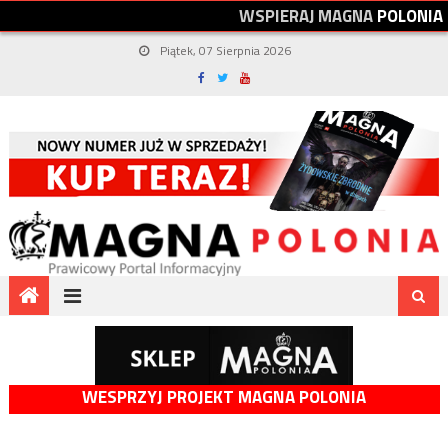
W
S
P
I
E
R
A
J
M
A
G
N
A
P
O
L
O
N
I
A
Piątek, 07 Sierpnia 2026
WESPRZYJ PROJEKT MAGNA POLONIA