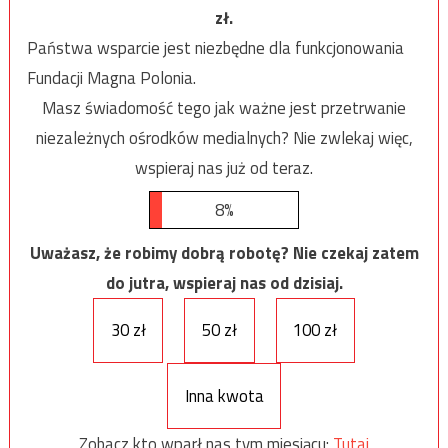
zł.
Państwa wsparcie jest niezbędne dla funkcjonowania
Fundacji Magna Polonia.
Masz świadomość tego jak ważne jest przetrwanie
niezależnych ośrodków medialnych? Nie zwlekaj więc,
wspieraj nas już od teraz.
8%
Uważasz, że robimy dobrą robotę? Nie czekaj zatem
do jutra, wspieraj nas od dzisiaj.
30 zł
50 zł
100 zł
Inna kwota
Zobacz kto wparł nas tym miesiącu:
Tutaj