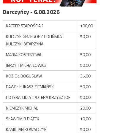
Darczyńcy - 6.08.2026
KACPER STAROŚCIAK
100,00
KULCZYK GRZEGORZ POLIŃSKA i
50,00
KULCZYK KATARZYNA
MARIA KOSTRZEWA
50,00
JERZY T MICHAJŁOWICZ
50,00
KOZIOŁ BOGUSŁAW
35,00
PAWEŁ ŁUKASZ ZIEMIAŃSKI
50,00
POTERA LIDIA i POTERA KRZYSZTOF
50,00
NIEMCZYK MICHAŁ
20,00
SŁAWOMIR PIĄTEK
10,00
KAMIL JAN KOWALCZYK
50,00