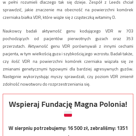
w pełni rozumieli dlaczego tak się dzieje. Zespół z Leeds chciał
sprawdzić, jakie znaczenie ma obecność na powierzchni komórek
czerniaka białka VDR, które wiąże się z cząsteczką witaminy D.
Naukowcy badali aktywność genu kodującego VDR w 703
pochodzących od pacjentów pierwotnych guzach oraz 353
przerzutach. Aktywność genu VDR porównywali z innymi cechami
pacjenta, w tym wielkością guza i szybkością jego wzrostu. Badali także,
czy ilość VDR na powierzchni komórek czerniaka wiązała się ze
zmianami genetycznymi typowymi dla bardziej agresywnych guzów.
Następnie wykorzystując myszy sprawdzali, czy poziom VDR zmienił
zdolność nowotworu do rozprzestrzeniania się.
Wspieraj Fundację Magna Polonia!
W sierpniu potrzebujemy:
16 500
zł, zebraliśmy:
1351