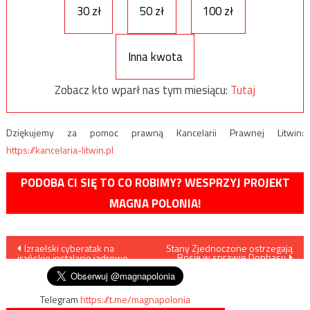
30 zł
50 zł
100 zł
Inna kwota
Zobacz kto wparł nas tym miesiącu:
Tutaj
Dziękujemy za pomoc prawną Kancelarii Prawnej Litwin:
https://kancelaria-litwin.pl
PODOBA CI SIĘ TO CO ROBIMY? WESPRZYJ PROJEKT
MAGNA POLONIA!
Nawigacja
Izraelski cyberatak na
Stany Zjednoczone ostrzegają
Rosję w sprawie Donbasu
irańskie instalacje jądrowe
wpisu
Telegram
https://t.me/magnapolonia