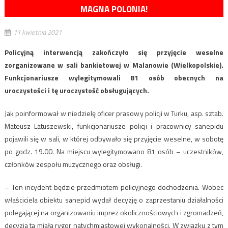
MAGNA POLONIA!
11 kwietnia 2021
Policyjną interwencją zakończyło się przyjęcie weselne
zorganizowane w sali bankietowej w Malanowie (Wielkopolskie).
Funkcjonariusze wylegitymowali 81 osób obecnych na
uroczystości i tę uroczystość obsługujących.
Jak poinformował w niedzielę oficer prasowy policji w Turku, asp. sztab.
Mateusz Latuszewski, funkcjonariusze policji i pracownicy sanepidu
pojawili się w sali, w której odbywało się przyjęcie weselne, w sobotę
po godz. 19.00. Na miejscu wylegitymowano 81 osób – uczestników,
członków zespołu muzycznego oraz obsługi.
– Ten incydent będzie przedmiotem policyjnego dochodzenia. Wobec
właściciela obiektu sanepid wydał decyzję o zaprzestaniu działalności
polegającej na organizowaniu imprez okolicznościowych i zgromadzeń,
decyzja ta miała rygor natychmiastowej wykonalności. W związku z tym