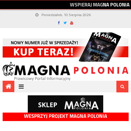
W
S
P
I
E
R
A
J
M
A
G
N
A
P
O
L
O
N
I
A
Poniedziałek, 10 Sierpnia 2026
WESPRZYJ PROJEKT MAGNA POLONIA