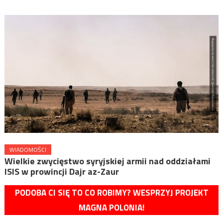
WIADOMOŚCI
Wielkie zwycięstwo syryjskiej armii nad oddziałami
ISIS w prowincji Dajr az-Zaur
PODOBA CI SIĘ TO CO ROBIMY? WESPRZYJ PROJEKT
MAGNA POLONIA!