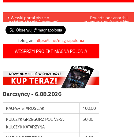
Nawigacja
Włoski portal pisze o
Czwarta noc anarchii i
przemocy we francuskim
„polskim obozie Auschwitz”
Nantes
wpisu
Telegram
https://t.me/magnapolonia
WESPRZYJ PROJEKT MAGNA POLONIA
Darczyńcy - 6.08.2026
KACPER STAROŚCIAK
100,00
KULCZYK GRZEGORZ POLIŃSKA i
50,00
KULCZYK KATARZYNA