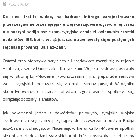
7 lipca 2018
Do sieci trafiło wideo, na kadrach którego zarejestrowano
przeczesywanie przez syryjskie wojska rządowe wyzwolonej przez
nie pustyni Badija asz-Szam. Syryjska armia zlikwidowała resztki
oddziałów ISIS, które wciąż jeszcze utrzymywały się w pustynnych
rejonach prowincji Dajr az-Zaur.
Ostatni etap ofensywy syryjskich sił rządowych zaczął się w rejonie
Haribsza, z szosy Damaszek – Dajr az-Zaur. Wojska rządowe posuwały
się w stronę Ibn-Muwene. Równocześnie inna grupa uderzeniowa
wojsk syryjskich posuwała się z drugiej strony pustyni. W wyniku
skoordynowanego natarcia obydwa zgrupowania spotkały się,
okrążając oddziały islamistów.
Jak powiedział jeden z dowódców polowych, syryjskie wojska
rządowe i ich sojusznicy przystąpiły do oczyszczania pustyni Badija
asz-Szam z dżihadystów. Nacierając w kierunku Ibn-Muwene spotkali
się oni z pododdziałami syryjskiej armii, które posuwały się od strony