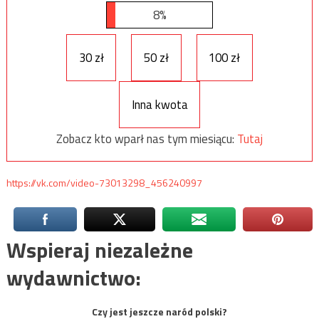
8%
30 zł
50 zł
100 zł
Inna kwota
Zobacz kto wparł nas tym miesiącu:
Tutaj
https://vk.com/video-73013298_456240997
Wspieraj niezależne
wydawnictwo:
Czy jest jeszcze naród polski?