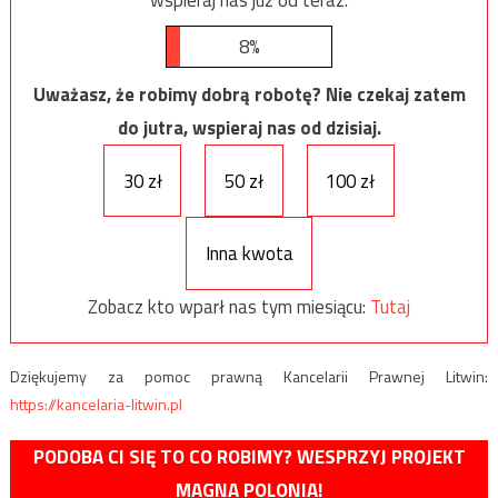
8%
Uważasz, że robimy dobrą robotę? Nie czekaj zatem
do jutra, wspieraj nas od dzisiaj.
30 zł
50 zł
100 zł
Inna kwota
Zobacz kto wparł nas tym miesiącu:
Tutaj
Dziękujemy za pomoc prawną Kancelarii Prawnej Litwin:
https://kancelaria-litwin.pl
PODOBA CI SIĘ TO CO ROBIMY? WESPRZYJ PROJEKT
MAGNA POLONIA!