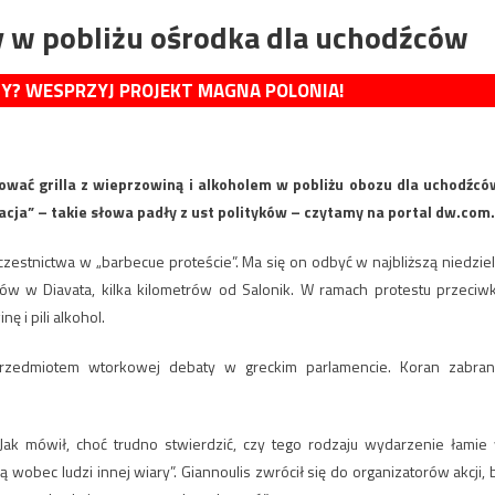
y w pobliżu ośrodka dla uchodźców
MY? WESPRZYJ PROJEKT MAGNA POLONIA!
zować grilla z wieprzowiną i alkoholem w pobliżu obozu dla uchodźcó
cja” – takie słowa padły z ust polityków – czytamy na portal dw.com.
zestnictwa w „barbecue proteście”. Ma się on odbyć w najbliższą niedziel
ów w Diavata, kilka kilometrów od Salonik. W ramach protestu przeciw
ę i pili alkohol.
przedmiotem wtorkowej debaty w greckim parlamencie. Koran zabran
. Jak mówił, choć trudno stwierdzić, czy tego rodzaju wydarzenie łamie
 wobec ludzi innej wiary”. Giannoulis zwrócił się do organizatorów akcji, 