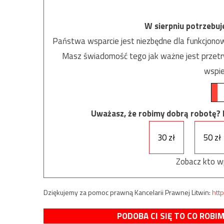
W sierpniu potrzebu
Państwa wsparcie jest niezbędne dla funkcjonow
Masz świadomość tego jak ważne jest przetrw
wspie
Uważasz, że robimy dobrą robotę? Ni
30 zł
50 zł
Zobacz kto w
Dziękujemy za pomoc prawną Kancelarii Prawnej Litwin:
http
PODOBA CI SIĘ TO CO ROBI