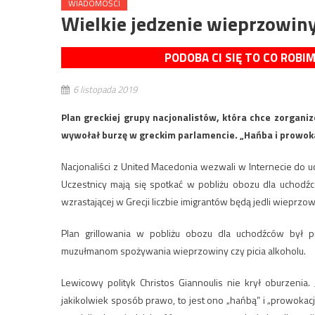
WIADOMOŚCI
Wielkie jedzenie wieprzowin
PODOBA CI SIĘ TO CO ROBI
6 listopada 2019
Plan greckiej grupy nacjonalistów, która chce zorgani
wywołał burzę w greckim parlamencie. „Hańba i prowoka
Nacjonaliści z United Macedonia wezwali w Internecie do uc
Uczestnicy mają się spotkać w pobliżu obozu dla uchodźc
wzrastającej w Grecji liczbie imigrantów będą jedli wieprzowin
Plan grillowania w pobliżu obozu dla uchodźców był 
muzułmanom spożywania wieprzowiny czy picia alkoholu.
Lewicowy polityk Christos Giannoulis nie krył oburzenia
jakikolwiek sposób prawo, to jest ono „hańbą” i „prowokacją