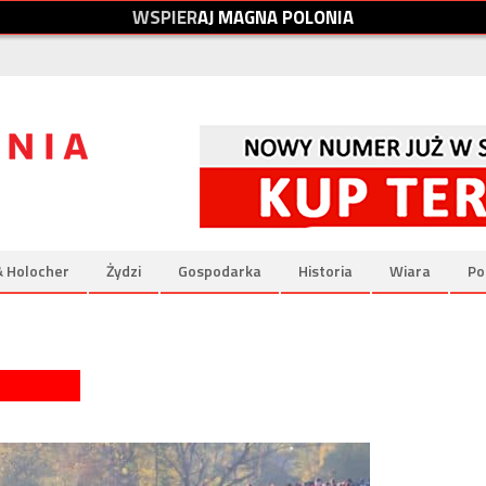
W
S
P
I
E
R
A
J
M
A
G
N
A
P
O
L
O
N
I
A
& Holocher
Żydzi
Gospodarka
Historia
Wiara
Po