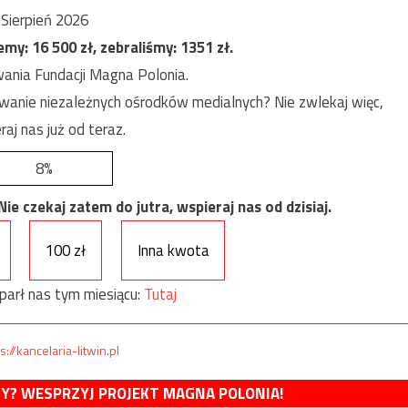
Sierpień 2026
jemy:
16 500
zł, zebraliśmy:
1351
zł.
ania Fundacji Magna Polonia.
anie niezależnych ośrodków medialnych? Nie zwlekaj więc,
raj nas już od teraz.
8%
e czekaj zatem do jutra, wspieraj nas od dzisiaj.
100 zł
Inna kwota
parł nas tym miesiącu:
Tutaj
s://kancelaria-litwin.pl
MY? WESPRZYJ PROJEKT MAGNA POLONIA!