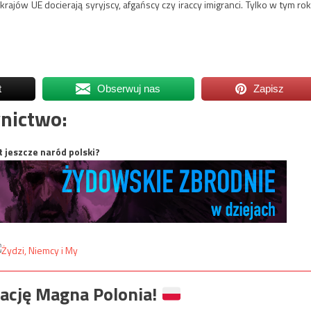
rajów UE docierają syryjscy, afgańscy czy iraccy imigranci. Tylko w tym rok
t
Obserwuj nas
Zapisz
nictwo:
t jeszcze naród polski?
ację Magna Polonia!