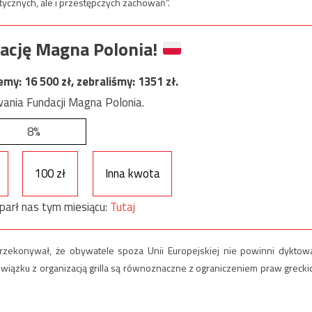
itycznych, ale i przestępczych zachowań”.
ację Magna Polonia!
jemy:
16 500
zł, zebraliśmy:
1351
zł.
ania Fundacji Magna Polonia.
8%
100 zł
Inna kwota
parł nas tym miesiącu:
Tutaj
rzekonywał, że obywatele spoza Unii Europejskiej nie powinni dyktow
związku z organizacją grilla są równoznaczne z ograniczeniem praw grecki