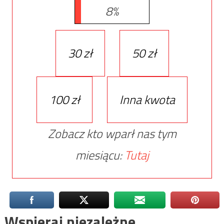
8%
30 zł
50 zł
100 zł
Inna kwota
Zobacz kto wparł nas tym
miesiącu:
Tutaj
Wspieraj niezależne