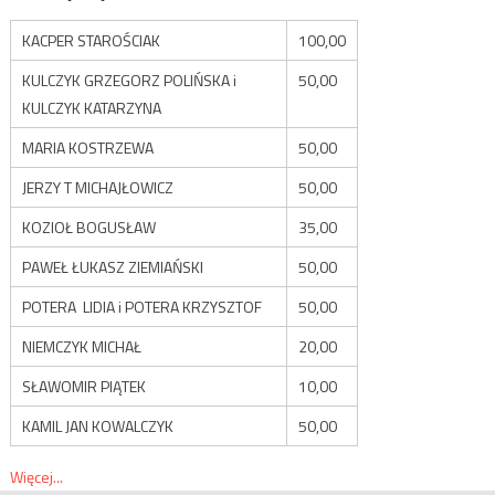
KACPER STAROŚCIAK
100,00
KULCZYK GRZEGORZ POLIŃSKA i
50,00
KULCZYK KATARZYNA
MARIA KOSTRZEWA
50,00
JERZY T MICHAJŁOWICZ
50,00
KOZIOŁ BOGUSŁAW
35,00
PAWEŁ ŁUKASZ ZIEMIAŃSKI
50,00
POTERA LIDIA i POTERA KRZYSZTOF
50,00
NIEMCZYK MICHAŁ
20,00
SŁAWOMIR PIĄTEK
10,00
KAMIL JAN KOWALCZYK
50,00
Więcej...