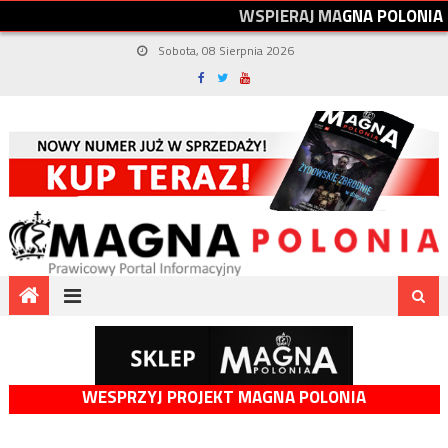
W
S
P
I
E
R
A
J
M
A
G
N
A
P
O
L
O
N
I
A
Sobota, 08 Sierpnia 2026
WESPRZYJ PROJEKT MAGNA POLONIA