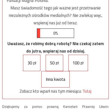
Fundacji Magna Polonia.
Masz świadomość tego jak ważne jest przetrwanie
niezależnych ośrodków medialnych? Nie zwlekaj więc,
wspieraj nas już od teraz.
8%
Uważasz, że robimy dobrą robotę? Nie czekaj zatem
do jutra, wspieraj nas od dzisiaj.
30 zł
50 zł
100 zł
Inna kwota
Zobacz kto wparł nas tym miesiącu:
Tutaj
Dziękujemy za pomoc prawną Kancelarii Prawnej Litwin: