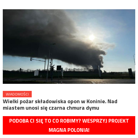
WIADOMOŚCI
Wielki pożar składowiska opon w Koninie. Nad
miastem unosi się czarna chmura dymu
PODOBA CI SIĘ TO CO ROBIMY? WESPRZYJ PROJEKT
MAGNA POLONIA!