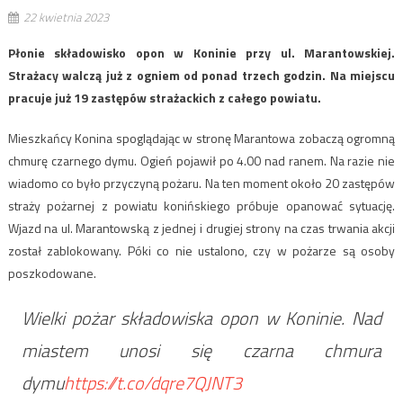
22 kwietnia 2023
Płonie składowisko opon w Koninie przy ul. Marantowskiej.
Strażacy walczą już z ogniem od ponad trzech godzin. Na miejscu
pracuje już 19 zastępów strażackich z całego powiatu.
Mieszkańcy Konina spoglądając w stronę Marantowa zobaczą ogromną
chmurę czarnego dymu. Ogień pojawił po 4.00 nad ranem. Na razie nie
wiadomo co było przyczyną pożaru. Na ten moment około 20 zastępów
straży pożarnej z powiatu konińskiego próbuje opanować sytuację.
Wjazd na ul. Marantowską z jednej i drugiej strony na czas trwania akcji
został zablokowany. Póki co nie ustalono, czy w pożarze są osoby
poszkodowane.
Wielki pożar składowiska opon w Koninie. Nad
miastem unosi się czarna chmura
dymu
https://t.co/dqre7QJNT3