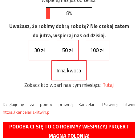
wspieraj nas już od teraz.
8%
Uważasz, że robimy dobrą robotę? Nie czekaj zatem
do jutra, wspieraj nas od dzisiaj.
30 zł
50 zł
100 zł
Inna kwota
Zobacz kto wparł nas tym miesiącu:
Tutaj
Dziękujemy za pomoc prawną Kancelarii Prawnej Litwin:
https://kancelaria-litwin.pl
PODOBA CI SIĘ TO CO ROBIMY? WESPRZYJ PROJEKT
MAGNA POLONIA!