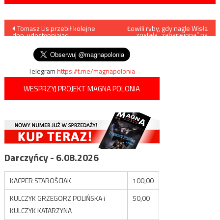
Nawigacja
Tomasz Lis przebił kolejne
Łowili ryby, gdy nagle Wisła
została „zabarwiona” na
dno, udostępniając
czarno
wpisu
obrzydliwego fejka
Telegram
https://t.me/magnapolonia
WESPRZYJ PROJEKT MAGNA POLONIA
Darczyńcy - 6.08.2026
KACPER STAROŚCIAK
100,00
KULCZYK GRZEGORZ POLIŃSKA i
50,00
KULCZYK KATARZYNA