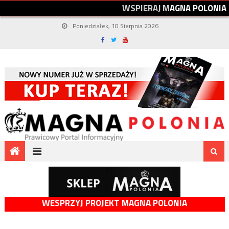
W
S
P
I
E
R
A
J
M
A
G
N
A
P
O
L
O
N
I
A
Poniedziałek, 10 Sierpnia 2026
WESPRZYJ PROJEKT MAGNA POLONIA