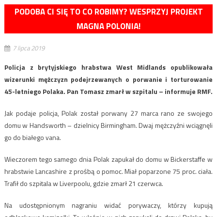
PODOBA CI SIĘ TO CO ROBIMY? WESPRZYJ PROJEKT
MAGNA POLONIA!
7 lipca 2019
Policja z brytyjskiego hrabstwa West Midlands opublikowała
wizerunki mężczyzn podejrzewanych o porwanie i torturowanie
45-letniego Polaka. Pan Tomasz zmarł w szpitalu – informuje RMF.
Jak podaje policja, Polak został porwany 27 marca rano ze swojego
domu w Handsworth – dzielnicy Birmingham. Dwaj mężczyźni wciągnęli
go do białego vana.
Wieczorem tego samego dnia Polak zapukał do domu w Bickerstaffe w
hrabstwie Lancashire z prośbą o pomoc. Miał poparzone 75 proc. ciała.
Trafił do szpitala w Liverpoolu, gdzie zmarł 21 czerwca.
Na udostępnionym nagraniu widać porywaczy, którzy kupują