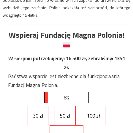
odblaskowe kamizelki. To właśnie w nich zapukali do drzwi Polaka, by
wzbudzić jego zaufanie. Policja pokazała też samochód, do którego
wciągnięto 45-latka.
Wspieraj Fundację Magna Polonia!
W sierpniu potrzebujemy:
16 500
zł, zebraliśmy:
1351
zł.
Państwa wsparcie jest niezbędne dla funkcjonowania
Fundacji Magna Polonia.
8%
30 zł
50 zł
100 zł