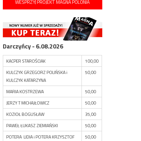
WESPRZYJ PROJEKT MAGNA POLONIA
Darczyńcy - 6.08.2026
KACPER STAROŚCIAK
100,00
KULCZYK GRZEGORZ POLIŃSKA i
50,00
KULCZYK KATARZYNA
MARIA KOSTRZEWA
50,00
JERZY T MICHAJŁOWICZ
50,00
KOZIOŁ BOGUSŁAW
35,00
PAWEŁ ŁUKASZ ZIEMIAŃSKI
50,00
POTERA LIDIA i POTERA KRZYSZTOF
50,00