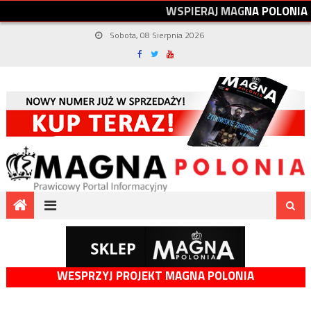
W
S
P
I
E
R
A
J
M
A
G
N
A
P
O
L
O
N
I
A
Sobota, 08 Sierpnia 2026
WESPRZYJ PROJEKT MAGNA POLONIA