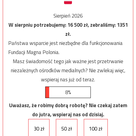
Sierpień 2026
W sierpniu potrzebujemy:
16 500
zł, zebraliśmy:
1351
zł.
Państwa wsparcie jest niezbędne dla funkcjonowania
Fundacji Magna Polonia.
Masz świadomość tego jak ważne jest przetrwanie
niezależnych ośrodków medialnych? Nie zwlekaj więc,
wspieraj nas już od teraz.
8%
Uważasz, że robimy dobrą robotę? Nie czekaj zatem
do jutra, wspieraj nas od dzisiaj.
30 zł
50 zł
100 zł