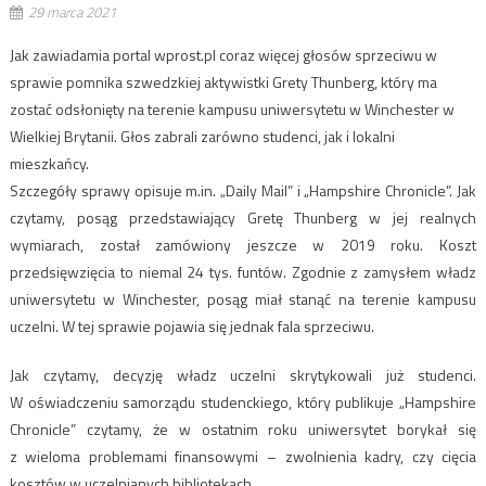
29 marca 2021
Jak zawiadamia portal wprost.pl coraz więcej głosów sprzeciwu w
sprawie pomnika szwedzkiej aktywistki Grety Thunberg, który ma
zostać odsłonięty na terenie kampusu uniwersytetu w Winchester w
Wielkiej Brytanii. Głos zabrali zarówno studenci, jak i lokalni
mieszkańcy.
Szczegóły sprawy opisuje m.in. „Daily Mail” i „Hampshire Chronicle”. Jak
czytamy, posąg przedstawiający Gretę Thunberg w jej realnych
wymiarach, został zamówiony jeszcze w 2019 roku. Koszt
przedsięwzięcia to niemal 24 tys. funtów. Zgodnie z zamysłem władz
uniwersytetu w Winchester, posąg miał stanąć na terenie kampusu
uczelni. W tej sprawie pojawia się jednak fala sprzeciwu.
Jak czytamy, decyzję władz uczelni skrytykowali już studenci.
W oświadczeniu samorządu studenckiego, który publikuje „Hampshire
Chronicle” czytamy, że w ostatnim roku uniwersytet borykał się
z wieloma problemami finansowymi – zwolnienia kadry, czy cięcia
kosztów w uczelnianych bibliotekach.