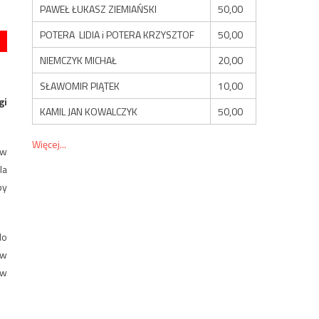
PAWEŁ ŁUKASZ ZIEMIAŃSKI
50,00
POTERA LIDIA i POTERA KRZYSZTOF
50,00
NIEMCZYK MICHAŁ
20,00
SŁAWOMIR PIĄTEK
10,00
gi
KAMIL JAN KOWALCZYK
50,00
Więcej...
ów
la
by
do
ów
 w