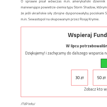
O sprawie pisał wówczas m.in. amerykański dziennik 
manewrujące powietrze-ziemia typu Storm Shadow, którymi 
że jeśli ukraińskie siły zbrojne dysponowałyby pociskami
m.in. Sewastopol na okupowanym przez Rosję Krymie.
Wspieraj Fund
W lipcu potrzebowaliś
Dziękujemy! i zachęcamy do dalszego wsparcia na
30 zł
50 zł
Zobacz kto w
/TVP Info/