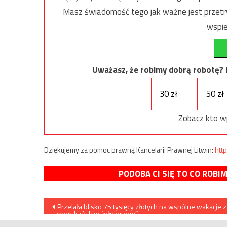
Masz świadomość tego jak ważne jest przetrw
wspie
Uważasz, że robimy dobrą robotę? Ni
30 zł
50 zł
Zobacz kto w
Dziękujemy za pomoc prawną Kancelarii Prawnej Litwin:
http
PODOBA CI SIĘ TO CO ROBI
Nawigacja
Przelała blisko 75 tysięcy złotych na wspólne wakacje z
„amerykańskim żołnierzem”
wpisu