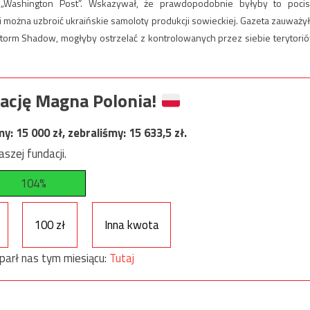
„Washington Post”. Wskazywał, że prawdopodobnie byłyby to pocis
można uzbroić ukraińskie samoloty produkcji sowieckiej. Gazeta zauważył
 Storm Shadow, mogłyby ostrzelać z kontrolowanych przez siebie terytori
ację Magna Polonia!
my:
15 000
zł, zebraliśmy:
15 633,5
zł.
szej fundacji.
104%
100 zł
Inna kwota
parł nas tym miesiącu:
Tutaj