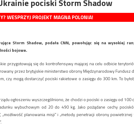
 Ukrainie pociski Storm Shadow
MY? WESPRZYJ PROJEKT MAGNA POLONIA!
rujące Storm Shadow, podała CNN, powołując się na wysokiej ran
lności bojowe.
skie przygotowują się do kontrofensywy mającej na celu odbicie terytori
strowany przez brytyjskie ministerstwo obrony Międzynarodowy Fundusz d
iem, czy mogą dostarczyć pociski rakietowe o zasięgu do 300 km. To było
ządu ogłoszeniu wyszczególniono, że chodzi o pociski o zasięgu od 100 
o ładunku wybuchowym od 20 do 490 kg. Jako pożądane cechy pocisk
„możliwość planowania misji” i „metody penetracji obrony powietrznej
.