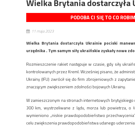
Wielka Brytania dostarczyła
PODOBA CI SIĘ TO CO ROBI
11 maja 2023
Wielka Brytania dostarczyła Ukrainie pociski manew
urzędnika . Tym samym siły ukraińskie zyskały nowe zdo
Rozmieszczenie rakiet następuje w czasie, gdy siły ukraiń
kontrolowanych przez Kreml. Wcześniej pisano, że admini
Ukrainy (IFU) zwrócił się do firm zbrojeniowych z zapytan
znaczącym zwiększeniem zdolności bojowych Ukrainy.
W zamieszczonym na stronach internetowych brytyjskiego r
300 km, wystrzeliwane z lądu, morza lub powietrza, 
wymieniono „niskie prawdopodobieństwo przechwycenia”, 
celu zwiększenia prawdopodobieństwa udanego uderzenia”