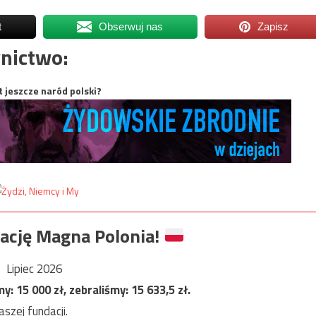
t
Obserwuj nas
Zapisz
nictwo:
t jeszcze naród polski?
ację Magna Polonia!
Lipiec 2026
my:
15 000
zł, zebraliśmy:
15 633,5
zł.
szej fundacji.