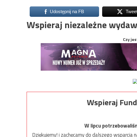
Udostępnij na FB
Twee
Wspieraj niezależne wydaw
Czy jes
Wspieraj Fund
W lipcu potrzebowaliś
Dziękujemy! i zachęcamy do dalszego wsparcia na