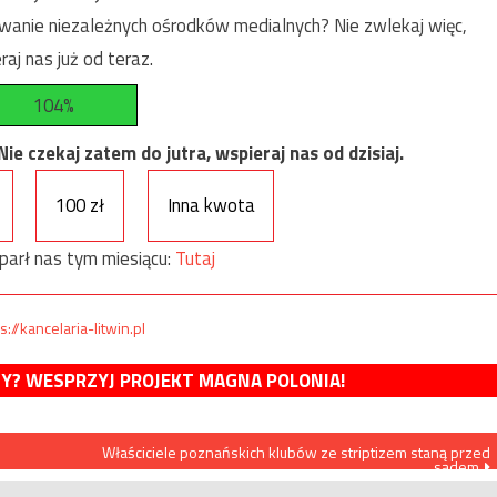
anie niezależnych ośrodków medialnych? Nie zwlekaj więc,
raj nas już od teraz.
104%
e czekaj zatem do jutra, wspieraj nas od dzisiaj.
100 zł
Inna kwota
parł nas tym miesiącu:
Tutaj
s://kancelaria-litwin.pl
MY? WESPRZYJ PROJEKT MAGNA POLONIA!
Właściciele poznańskich klubów ze striptizem staną przed
sądem