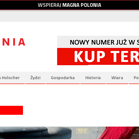
W
S
P
I
E
R
A
J
M
A
G
N
A
P
O
L
O
N
I
A
& Holocher
Żydzi
Gospodarka
Historia
Wiara
Po