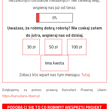
niezależnych ośrodków medialnych? Nie zwlekaj więc,
wspieraj nas już od teraz.
8%
Uważasz, że robimy dobrą robotę? Nie czekaj zatem
do jutra, wspieraj nas od dzisiaj.
30 zł
50 zł
100 zł
Inna kwota
Zobacz kto wparł nas tym miesiącu:
Tutaj
Dziękujemy za pomoc prawną Kancelarii Prawnej Litwin:
https://kancelaria-litwin.pl
PODOBA CI SIĘ TO CO ROBIMY? WESPRZYJ PROJEKT