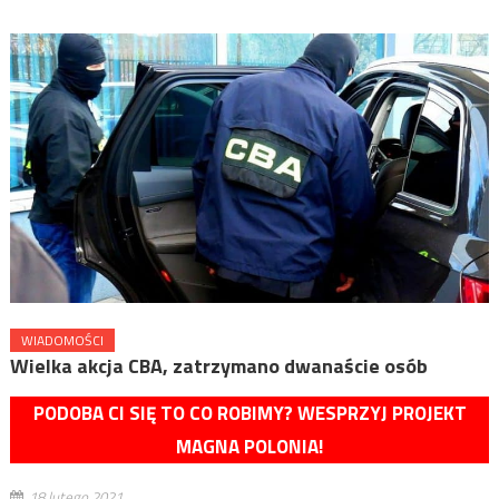
WIADOMOŚCI
Wielka akcja CBA, zatrzymano dwanaście osób
PODOBA CI SIĘ TO CO ROBIMY? WESPRZYJ PROJEKT
MAGNA POLONIA!
18 lutego 2021