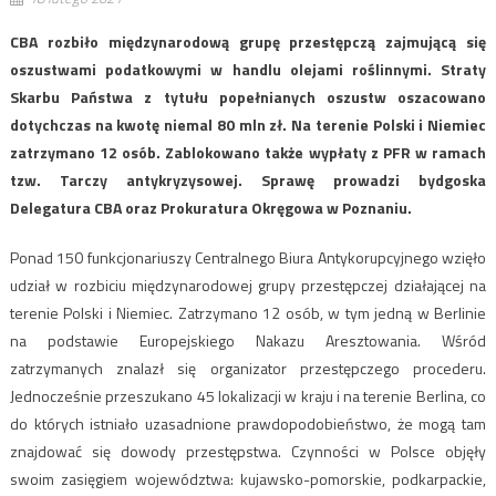
CBA rozbiło międzynarodową grupę przestępczą zajmującą się
oszustwami podatkowymi w handlu olejami roślinnymi. Straty
Skarbu Państwa z tytułu popełnianych oszustw oszacowano
dotychczas na kwotę niemal 80 mln zł. Na terenie Polski i Niemiec
zatrzymano 12 osób. Zablokowano także wypłaty z PFR w ramach
tzw. Tarczy antykryzysowej. Sprawę prowadzi bydgoska
Delegatura CBA oraz Prokuratura Okręgowa w Poznaniu.
Ponad 150 funkcjonariuszy Centralnego Biura Antykorupcyjnego wzięło
udział w rozbiciu międzynarodowej grupy przestępczej działającej na
terenie Polski i Niemiec. Zatrzymano 12 osób, w tym jedną w Berlinie
na podstawie Europejskiego Nakazu Aresztowania. Wśród
zatrzymanych znalazł się organizator przestępczego procederu.
Jednocześnie przeszukano 45 lokalizacji w kraju i na terenie Berlina, co
do których istniało uzasadnione prawdopodobieństwo, że mogą tam
znajdować się dowody przestępstwa. Czynności w Polsce objęły
swoim zasięgiem województwa: kujawsko-pomorskie, podkarpackie,