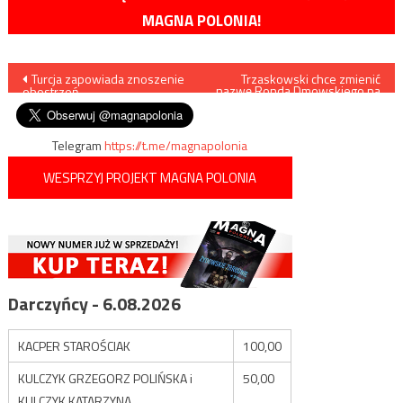
MAGNA POLONIA!
Nawigacja
Turcja zapowiada znoszenie
Trzaskowski chce zmienić
nazwę Ronda Dmowskiego na
obostrzeń
Rondo Praw Kobiet?
wpisu
Telegram
https://t.me/magnapolonia
WESPRZYJ PROJEKT MAGNA POLONIA
Darczyńcy - 6.08.2026
KACPER STAROŚCIAK
100,00
KULCZYK GRZEGORZ POLIŃSKA i
50,00
KULCZYK KATARZYNA