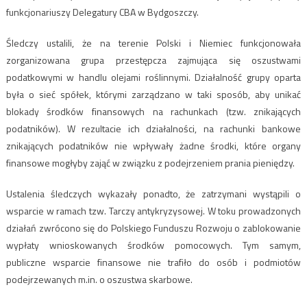
funkcjonariuszy Delegatury CBA w Bydgoszczy.
Śledczy ustalili, że na terenie Polski i Niemiec funkcjonowała
zorganizowana grupa przestępcza zajmująca się oszustwami
podatkowymi w handlu olejami roślinnymi. Działalność grupy oparta
była o sieć spółek, którymi zarządzano w taki sposób, aby unikać
blokady środków finansowych na rachunkach (tzw. znikających
podatników). W rezultacie ich działalności, na rachunki bankowe
znikających podatników nie wpływały żadne środki, które organy
finansowe mogłyby zająć w związku z podejrzeniem prania pieniędzy.
Ustalenia śledczych wykazały ponadto, że zatrzymani wystąpili o
wsparcie w ramach tzw. Tarczy antykryzysowej. W toku prowadzonych
działań zwrócono się do Polskiego Funduszu Rozwoju o zablokowanie
wypłaty wnioskowanych środków pomocowych. Tym samym,
publiczne wsparcie finansowe nie trafiło do osób i podmiotów
podejrzewanych m.in. o oszustwa skarbowe.