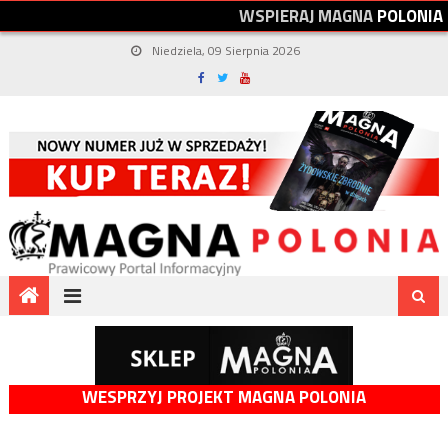
W
S
P
I
E
R
A
J
M
A
G
N
A
P
O
L
O
N
I
A
Niedziela, 09 Sierpnia 2026
WESPRZYJ PROJEKT MAGNA POLONIA