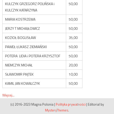
KULCZYK GRZEGORZ POLIŃSKA i
50,00
KULCZYK KATARZYNA
MARIA KOSTRZEWA
50,00
JERZY T MICHAJŁOWICZ
50,00
KOZIOŁ BOGUSŁAW
35,00
PAWEŁ ŁUKASZ ZIEMIAŃSKI
50,00
POTERA LIDIA i POTERA KRZYSZTOF
50,00
NIEMCZYK MICHAŁ
20,00
SŁAWOMIR PIĄTEK
10,00
KAMIL JAN KOWALCZYK
50,00
Więcej...
(c) 2016-2023 Magna Polonia
|
Polityka prywatności
|
Editorial by
MysteryThemes
.