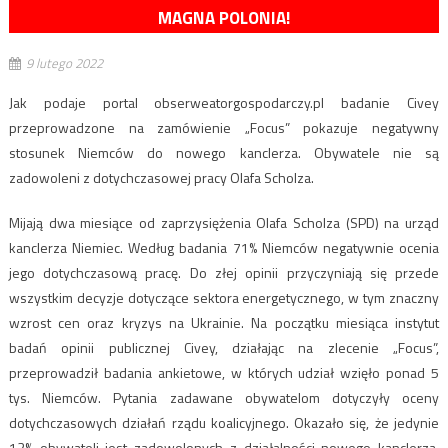
MAGNA POLONIA!
9 lutego 2022
Jak podaje portal obserweatorgospodarczy.pl badanie Civey
przeprowadzone na zamówienie „Focus” pokazuje negatywny
stosunek Niemców do nowego kanclerza. Obywatele nie są
zadowoleni z dotychczasowej pracy Olafa Scholza.
Mijają dwa miesiące od zaprzysiężenia Olafa Scholza (SPD) na urząd
kanclerza Niemiec. Według badania 71% Niemców negatywnie ocenia
jego dotychczasową pracę. Do złej opinii przyczyniają się przede
wszystkim decyzje dotyczące sektora energetycznego, w tym znaczny
wzrost cen oraz kryzys na Ukrainie. Na początku miesiąca instytut
badań opinii publicznej Civey, działając na zlecenie „Focus”,
przeprowadził badania ankietowe, w których udział wzięło ponad 5
tys. Niemców. Pytania zadawane obywatelom dotyczyły oceny
dotychczasowych działań rządu koalicyjnego. Okazało się, że jedynie
12% obywateli jest zadowolonych z działalności nowego kanclerza,