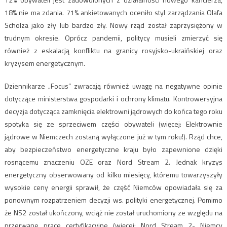
18% nie ma zdania. 71% ankietowanych oceniło styl zarządzania Olafa
Scholza jako zły lub bardzo zły. Nowy rząd został zaprzysiężony w
trudnym okresie. Oprócz pandemii, politycy musieli zmierzyć się
również z eskalacją konfliktu na granicy rosyjsko-ukraińskiej oraz
kryzysem energetycznym.
Dziennikarze „Focus” zwracają również uwagę na negatywne opinie
dotyczące ministerstwa gospodarki i ochrony klimatu. Kontrowersyjna
decyzja dotycząca zamknięcia elektrowni jądrowych do końca tego roku
spotyka się ze sprzeciwem części obywateli (więcej: Elektrownie
jądrowe w Niemczech zostaną wyłączone już w tym roku!). Rząd chce,
aby bezpieczeństwo energetyczne kraju było zapewnione dzięki
rosnącemu znaczeniu OZE oraz Nord Stream 2. Jednak kryzys
energetyczny obserwowany od kilku miesięcy, któremu towarzyszyły
wysokie ceny energii sprawił, że część Niemców opowiadała się za
ponownym rozpatrzeniem decyzji ws. polityki energetycznej. Pomimo
że NS2 został ukończony, wciąż nie został uruchomiony ze względu na
przerwane prace certyfikacyjne (więcej: Nord Stream 2- Niemcy