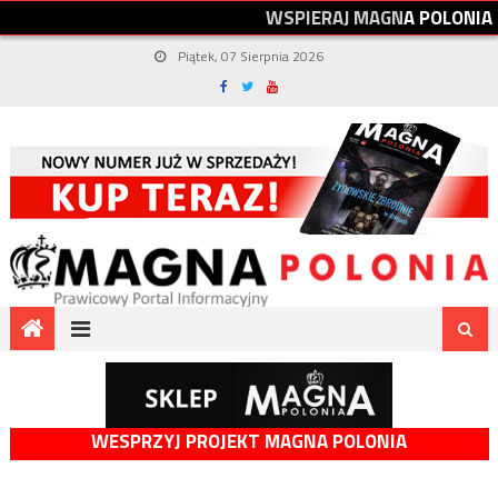
W
S
P
I
E
R
A
J
M
A
G
N
A
P
O
L
O
N
I
A
Piątek, 07 Sierpnia 2026
WESPRZYJ PROJEKT MAGNA POLONIA