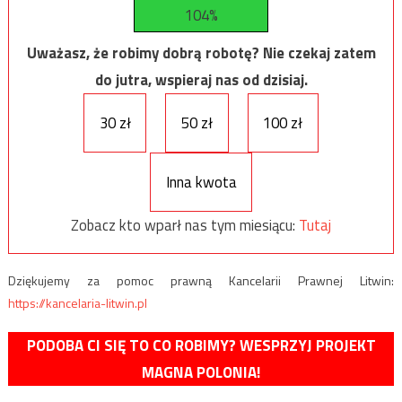
104%
Uważasz, że robimy dobrą robotę? Nie czekaj zatem
do jutra, wspieraj nas od dzisiaj.
30 zł
50 zł
100 zł
Inna kwota
Zobacz kto wparł nas tym miesiącu:
Tutaj
Dziękujemy za pomoc prawną Kancelarii Prawnej Litwin:
https://kancelaria-litwin.pl
PODOBA CI SIĘ TO CO ROBIMY? WESPRZYJ PROJEKT
MAGNA POLONIA!