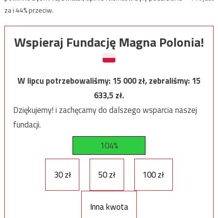
za i 44% przeciw.
Wspieraj Fundację Magna Polonia!
W lipcu potrzebowaliśmy:
15 000
zł, zebraliśmy:
15
633,5
zł.
Dziękujemy! i zachęcamy do dalszego wsparcia naszej
fundacji.
104%
30 zł
50 zł
100 zł
Inna kwota