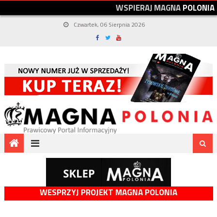
W
S
P
I
E
R
A
J
M
A
G
N
A
P
O
L
O
N
I
A
Czwartek, 06 Sierpnia 2026
WESPRZYJ PROJEKT MAGNA POLONIA