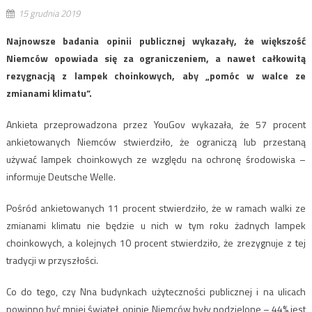
15 grudnia 2019
Najnowsze badania opinii publicznej wykazały, że większość
Niemców opowiada się za ograniczeniem, a nawet całkowitą
rezygnacją z lampek choinkowych, aby „pomóc w walce ze
zmianami klimatu”.
Ankieta przeprowadzona przez YouGov wykazała, że ​​57 procent
ankietowanych Niemców stwierdziło, że ograniczą lub przestaną
używać lampek choinkowych ze względu na ochronę środowiska –
informuje Deutsche Welle.
Pośród ankietowanych 11 procent stwierdziło, że w ramach walki ze
zmianami klimatu nie będzie u nich w tym roku żadnych lampek
choinkowych, a kolejnych 10 procent stwierdziło, że zrezygnuje z tej
tradycji w przyszłości.
Co do tego, czy Nna budynkach użyteczności publicznej i na ulicach
powinno być mniej świateł, opinie Niemców były podzielone – 44% jest