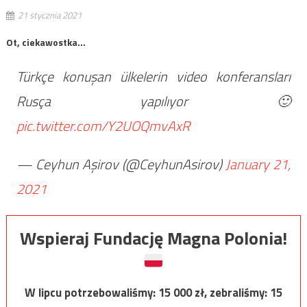
21 stycznia 2021
Ot, ciekawostka…
Türkçe konuşan ülkelerin video konferansları
Rusça yapılıyor 🙂
pic.twitter.com/Y2UOQmvAxR
— Ceyhun Aşirov (@CeyhunAsirov)
January 21,
2021
Wspieraj Fundację Magna Polonia!
W lipcu potrzebowaliśmy:
15 000
zł, zebraliśmy:
15