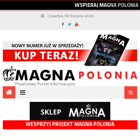
W
S
P
I
E
R
A
J
M
A
G
N
A
P
O
L
O
N
I
A
Czwartek, 06 Sierpnia 2026
WESPRZYJ PROJEKT MAGNA POLONIA