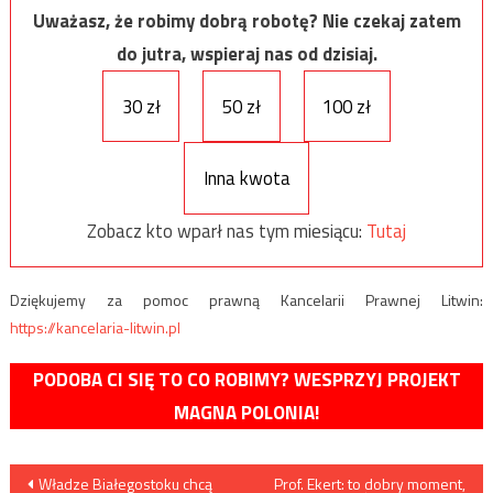
Uważasz, że robimy dobrą robotę? Nie czekaj zatem
do jutra, wspieraj nas od dzisiaj.
30 zł
50 zł
100 zł
Inna kwota
Zobacz kto wparł nas tym miesiącu:
Tutaj
Dziękujemy za pomoc prawną Kancelarii Prawnej Litwin:
https://kancelaria-litwin.pl
PODOBA CI SIĘ TO CO ROBIMY? WESPRZYJ PROJEKT
MAGNA POLONIA!
Nawigacja
Władze Białegostoku chcą
Prof. Ekert: to dobry moment,