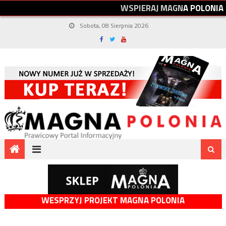
W
S
P
I
E
R
A
J
M
A
G
N
A
P
O
L
O
N
I
A
Sobota, 08 Sierpnia 2026
WESPRZYJ PROJEKT MAGNA POLONIA