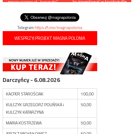
by inwestować w kryptografię
zmiany nazwy ul. „Łupaszki”,
kwantową
wpisu
środowiska patriotyczne
protestują
Telegram
https://t.me/magnapolonia
WESPRZYJ PROJEKT MAGNA POLONIA
Darczyńcy - 6.08.2026
KACPER STAROŚCIAK
100,00
KULCZYK GRZEGORZ POLIŃSKA i
50,00
KULCZYK KATARZYNA
MARIA KOSTRZEWA
50,00
JERZY T MICHAJŁOWICZ
50,00