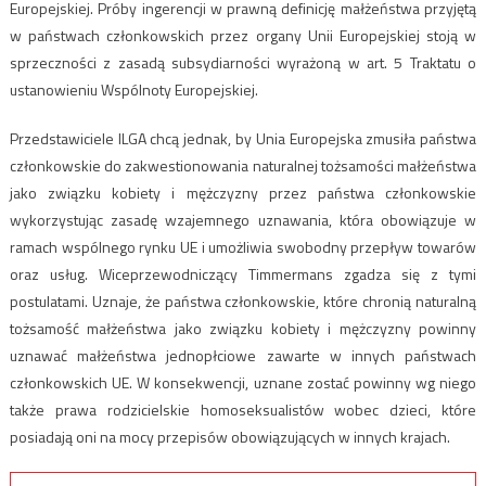
Europejskiej. Próby ingerencji w prawną definicję małżeństwa przyjętą
w państwach członkowskich przez organy Unii Europejskiej stoją w
sprzeczności z zasadą subsydiarności wyrażoną w art. 5 Traktatu o
ustanowieniu Wspólnoty Europejskiej.
Przedstawiciele ILGA chcą jednak, by Unia Europejska zmusiła państwa
członkowskie do zakwestionowania naturalnej tożsamości małżeństwa
jako związku kobiety i mężczyzny przez państwa członkowskie
wykorzystując zasadę wzajemnego uznawania, która obowiązuje w
ramach wspólnego rynku UE i umożliwia swobodny przepływ towarów
oraz usług. Wiceprzewodniczący Timmermans zgadza się z tymi
postulatami. Uznaje, że państwa członkowskie, które chronią naturalną
tożsamość małżeństwa jako związku kobiety i mężczyzny powinny
uznawać małżeństwa jednopłciowe zawarte w innych państwach
członkowskich UE. W konsekwencji, uznane zostać powinny wg niego
także prawa rodzicielskie homoseksualistów wobec dzieci, które
posiadają oni na mocy przepisów obowiązujących w innych krajach.