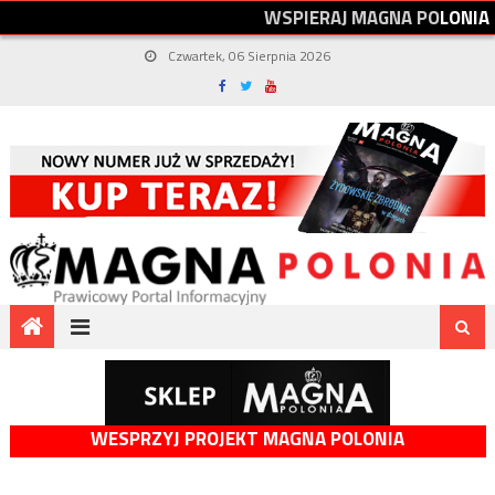
W
S
P
I
E
R
A
J
M
A
G
N
A
P
O
L
O
N
I
A
Czwartek, 06 Sierpnia 2026
WESPRZYJ PROJEKT MAGNA POLONIA