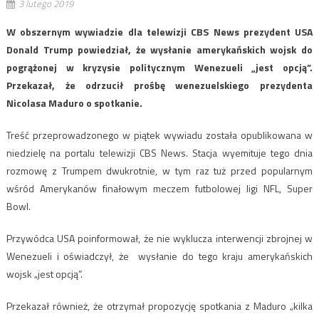
3 lutego 2019
W obszernym wywiadzie dla telewizji CBS News prezydent USA
Donald Trump powiedział, że wysłanie amerykańskich wojsk do
pogrążonej w kryzysie politycznym Wenezueli „jest opcją”.
Przekazał, że odrzucił prośbę wenezuelskiego prezydenta
Nicolasa Maduro o spotkanie.
Treść przeprowadzonego w piątek wywiadu została opublikowana w
niedzielę na portalu telewizji CBS News. Stacja wyemituje tego dnia
rozmowę z Trumpem dwukrotnie, w tym raz tuż przed popularnym
wśród Amerykanów finałowym meczem futbolowej ligi NFL, Super
Bowl.
Przywódca USA poinformował, że nie wyklucza interwencji zbrojnej w
Wenezueli i oświadczył, że wysłanie do tego kraju amerykańskich
wojsk „jest opcją”.
Przekazał również, że otrzymał propozycję spotkania z Maduro „kilka