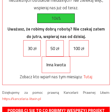
niezależnych ośrodków medialnych? Nie zwlekaj więc,
wspieraj nas już od teraz.
104%
Uważasz, że robimy dobrą robotę? Nie czekaj zatem
do jutra, wspieraj nas od dzisiaj.
30 zł
50 zł
100 zł
Inna kwota
Zobacz kto wparł nas tym miesiącu:
Tutaj
Dziękujemy za pomoc prawną Kancelarii Prawnej Litwin:
https://kancelaria-litwin.pl
PODOBA CI SIĘ TO CO ROBIMY? WESPRZYJ PROJEKT