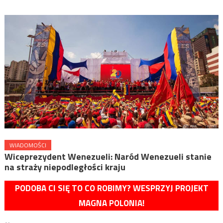
WIADOMOŚCI
Wiceprezydent Wenezueli: Naród Wenezueli stanie
na straży niepodległości kraju
PODOBA CI SIĘ TO CO ROBIMY? WESPRZYJ PROJEKT
MAGNA POLONIA!