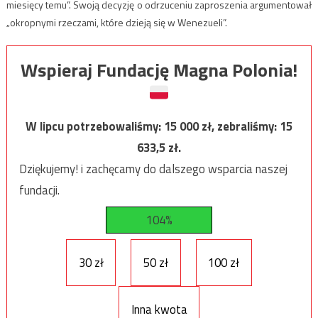
miesięcy temu”. Swoją decyzję o odrzuceniu zaproszenia argumentował
„okropnymi rzeczami, które dzieją się w Wenezueli”.
Wspieraj Fundację Magna Polonia!
W lipcu potrzebowaliśmy:
15 000
zł, zebraliśmy:
15
633,5
zł.
Dziękujemy! i zachęcamy do dalszego wsparcia naszej
fundacji.
104%
30 zł
50 zł
100 zł
Inna kwota