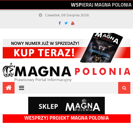
W
S
P
I
E
R
A
J
M
A
G
N
A
P
O
L
O
N
I
A
Czwartek, 06 Sierpnia 2026
WESPRZYJ PROJEKT MAGNA POLONIA