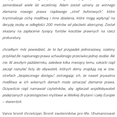
zamordowali wiele lat wcześniej. Adam został uznany za winnego
złamania nowego prawa rządowego „stref buforowych”, które
kryminalizuje cichą modlitwę i inne działania, które mogą wpłynąć na
decyzję osoby w odległości 200 metrów od placówki aborcyjnej. Został
skazany na zapłacenie tysięcy funtów kosztów prawnych na rzecz
prokuratury.
chciałbym móc powiedzieć, że to był przypadek jednorazowy, szalony
przykład źle napisanego prawa uchwalonego przeciwko jednej osobie. Ale
nie. W zeszłym październiku, zaledwie kilka miesięcy temu, szkocki rząd
zaczął rozsyłać listy do obywateli, których domy znajdują się w tzw.
strefach „bezpiecznego dostępu”, ostrzegając ich, że nawet prywatna
modlitwa w ich własnych domach może oznaczać złamanie prawa.
Oczywiście rząd namawiał czytelników, aby zgłaszali współobywateli
podejrzanych o przestępstwo myślowe w Wielkiej Brytanii i całej Europie
– stwierdził.
Vance bronił chrześcijan. Bronił zwolenników pro-life. Uhumanizował