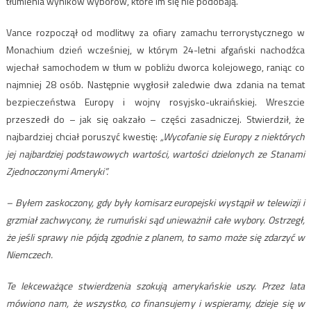
tłumienia wyników wyborów, które im się nie podobają.
Vance rozpoczął od modlitwy za ofiary zamachu terrorystycznego w
Monachium dzień wcześniej, w którym 24-letni afgański nachodźca
wjechał samochodem w tłum w pobliżu dworca kolejowego, raniąc co
najmniej 28 osób. Następnie wygłosił zaledwie dwa zdania na temat
bezpieczeństwa Europy i wojny rosyjsko-ukraińskiej. Wreszcie
przeszedł do – jak się oakzało – części zasadniczej. Stwierdził, że
najbardziej chciał poruszyć kwestię:
„Wycofanie się Europy z niektórych
jej najbardziej podstawowych wartości, wartości dzielonych ze Stanami
Zjednoczonymi Ameryki”.
– Byłem zaskoczony, gdy były komisarz europejski wystąpił w telewizji i
grzmiał zachwycony, że rumuński sąd unieważnił całe wybory. Ostrzegł,
że jeśli sprawy nie pójdą zgodnie z planem, to samo może się zdarzyć w
Niemczech.
Te lekceważące stwierdzenia szokują amerykańskie uszy. Przez lata
mówiono nam, że wszystko, co finansujemy i wspieramy, dzieje się w