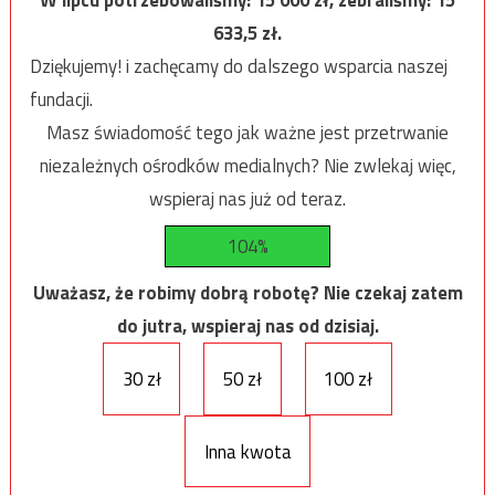
W lipcu potrzebowaliśmy:
15 000
zł, zebraliśmy:
15
633,5
zł.
Dziękujemy! i zachęcamy do dalszego wsparcia naszej
fundacji.
Masz świadomość tego jak ważne jest przetrwanie
niezależnych ośrodków medialnych? Nie zwlekaj więc,
wspieraj nas już od teraz.
104%
Uważasz, że robimy dobrą robotę? Nie czekaj zatem
do jutra, wspieraj nas od dzisiaj.
30 zł
50 zł
100 zł
Inna kwota