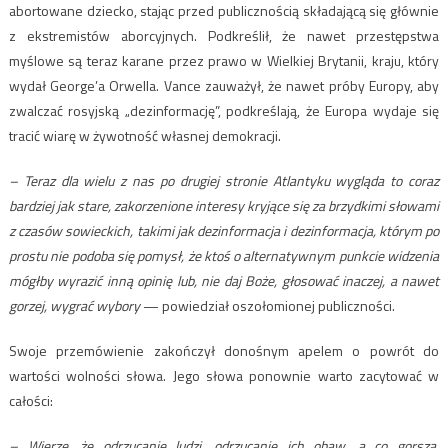
abortowane dziecko, stając przed publicznością składającą się głównie
z ekstremistów aborcyjnych. Podkreślił, że nawet przestępstwa
myślowe są teraz karane przez prawo w Wielkiej Brytanii, kraju, który
wydał George’a Orwella. Vance zauważył, że nawet próby Europy, aby
zwalczać rosyjską „dezinformację”, podkreślają, że Europa wydaje się
tracić wiarę w żywotność własnej demokracji.
– Teraz dla wielu z nas po drugiej stronie Atlantyku wygląda to coraz
bardziej jak stare, zakorzenione interesy kryjące się za brzydkimi słowami
z czasów sowieckich, takimi jak dezinformacja i dezinformacja, którym po
prostu nie podoba się pomysł, że ktoś o alternatywnym punkcie widzenia
mógłby wyrazić inną opinię lub, nie daj Boże, głosować inaczej, a nawet
gorzej, wygrać wybory
— powiedział oszołomionej publiczności.
Swoje przemówienie zakończył donośnym apelem o powrót do
wartości wolności słowa. Jego słowa ponownie warto zacytować w
całości:
– Wierzę, że odrzucanie ludzi, odrzucanie ich obaw, a co gorsza,