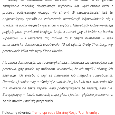
zamykanie mediów, delegalizacja wyborów lub wykluczanie ludzi z
procesu politycznego niczego nie chroni. W rzeczywistości jest to
najpewniejszy sposób na zniszczenie demokracji. Wypowiadanie się i
wyrażanie opinii nie jest ingerencją w wybory. Nawet gdy ludzie wyrażają
poglądy poza granicami twojego kraju, a nawet gdy ci ludzie są bardzo
wpływowi – i uwierzcie mi, mówię to z całym humorem – jeśli
amerykańska demokracja przetrwała 10 lat łajania Grety Thunberg, wy
przetrwacie kilka miesięcy Elona Muska.
Ale żadna demokracja, czy to amerykańska, niemiecka czy europejska, nie
przetrwa, gdy powie się milionom wyborców, że ich myśli i obawy, ich
aspiracje, ich prośby o ulgi są nieważne lub niegodne rozpatrzenia.
Demokracja opiera się na świętej zasadzie, że głos ludu ma znaczenie. Nie
ma miejsca na takie zapory. Albo podtrzymujecie tę zasadę, albo nie.
Europejczycy – ludzie napawdę mają głos. I jestem głęboko przekonany,
że nie musimy bać się przyszłości.
Polecamy również:
Trump sprzeda Ukrainę Rosji. Putin triumfuje