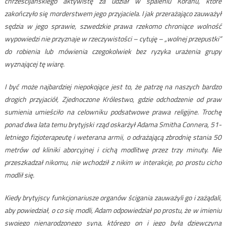
chrześcijańskiego aktywistę za udział w spaleniu Koranu, które
zakończyło się morderstwem jego przyjaciela. I jak przerażająco zauważył
sędzia w jego sprawie, szwedzkie prawa rzekomo chroniące wolność
wypowiedzi nie przyznaje w rzeczywistości – cytuję – „wolnej przepustki”
do robienia lub mówienia czegokolwiek bez ryzyka urażenia grupy
wyznającej tę wiarę.
I być może najbardziej niepokojące jest to, że patrzę na naszych bardzo
drogich przyjaciół, Zjednoczone Królestwo, gdzie odchodzenie od praw
sumienia umieściło na celowniku podsatwowe prawa religijne. Trochę
ponad dwa lata temu brytyjski rząd oskarżył Adama Smitha Connera, 51-
letniego fizjoterapeutę i weterana armii, o odrażającą zbrodnię stania 50
metrów od kliniki aborcyjnej i cichą modlitwę przez trzy minuty. Nie
przeszkadzał nikomu, nie wchodził z nikim w interakcje, po prostu cicho
modlił się.
Kiedy brytyjscy funkcjonariusze organów ścigania zauważyli go i zażądali,
aby powiedział, o co się modli, Adam odpowiedział po prostu, że w imieniu
swojego nienarodzonego syna, którego on i jego była dziewczyna