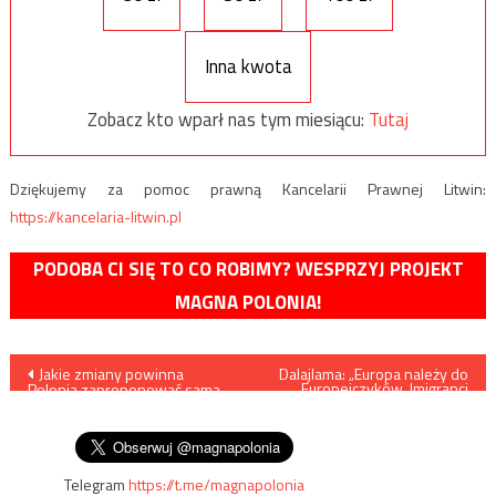
Inna kwota
Zobacz kto wparł nas tym miesiącu:
Tutaj
Dziękujemy za pomoc prawną Kancelarii Prawnej Litwin:
https://kancelaria-litwin.pl
PODOBA CI SIĘ TO CO ROBIMY? WESPRZYJ PROJEKT
MAGNA POLONIA!
Nawigacja
Jakie zmiany powinna
Dalajlama: „Europa należy do
Europejczyków. Imigranci
Polonia zaproponować sama
powinni powrócić do swoich
wpisu
sobie? czyli refleksje przed V
domów”
Zjazdem Polonii
Telegram
https://t.me/magnapolonia