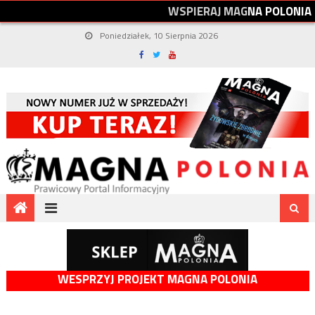
W
S
P
I
E
R
A
J
M
A
G
N
A
P
O
L
O
N
I
A
Poniedziałek, 10 Sierpnia 2026
WESPRZYJ PROJEKT MAGNA POLONIA