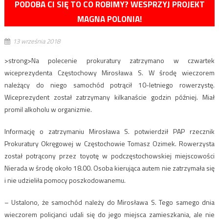
PODOBA CI SIĘ TO CO ROBIMY? WESPRZYJ PROJEKT
MAGNA POLONIA!
13 września 2018
>strong>Na polecenie prokuratury zatrzymano w czwartek
wiceprezydenta Częstochowy Mirosława S. W środę wieczorem
należący do niego samochód potrącił 10-letniego rowerzystę.
Wiceprezydent został zatrzymany kilkanaście godzin później. Miał
promil alkoholu w organizmie.
Informację o zatrzymaniu Mirosława S. potwierdził PAP rzecznik
Prokuratury Okręgowej w Częstochowie Tomasz Ozimek. Rowerzysta
został potrącony przez toyotę w podczęstochowskiej miejscowości
Nierada w środę około 18.00. Osoba kierująca autem nie zatrzymała się
i nie udzieliła pomocy poszkodowanemu.
– Ustalono, że samochód należy do Mirosława S. Tego samego dnia
wieczorem policjanci udali się do jego miejsca zamieszkania, ale nie