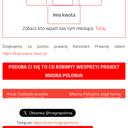
Inna kwota
Zobacz kto wparł nas tym miesiącu:
Tutaj
Dziękujemy za pomoc prawną Kancelarii Prawnej Litwin:
https://kancelaria-litwin.pl
PODOBA CI SIĘ TO CO ROBIMY? WESPRZYJ PROJEKT
MAGNA POLONIA!
Nawigacja
Irak: Oddziały tureckie
Włochy: Policjanci zdjęli hełmy
przed protestującymi
przejęły kontrolę nad
przeciwko przymusowym
wpisu
wschodnim szczytem
szczepieniom
Metina/Kalkahur
Telegram
https://t.me/magnapolonia