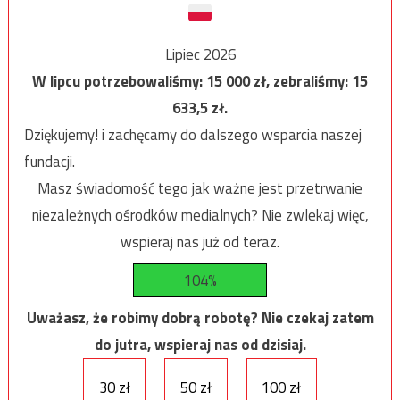
Lipiec 2026
W lipcu potrzebowaliśmy:
15 000
zł, zebraliśmy:
15
633,5
zł.
Dziękujemy! i zachęcamy do dalszego wsparcia naszej
fundacji.
Masz świadomość tego jak ważne jest przetrwanie
niezależnych ośrodków medialnych? Nie zwlekaj więc,
wspieraj nas już od teraz.
104%
Uważasz, że robimy dobrą robotę? Nie czekaj zatem
do jutra, wspieraj nas od dzisiaj.
30 zł
50 zł
100 zł