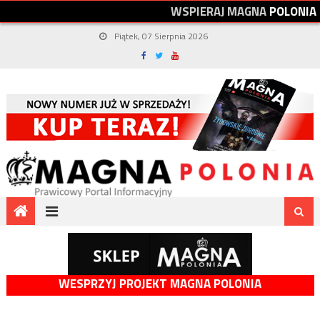
W
S
P
I
E
R
A
J
M
A
G
N
A
P
O
L
O
N
I
A
Piątek, 07 Sierpnia 2026
WESPRZYJ PROJEKT MAGNA POLONIA