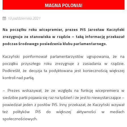
MAGNA POLONIA!
13 października 2021
Na początku roku wicepremier, prezes PiS Jarosław Kaczyński
zrezygnuje ze stanowiska w rządzie – taką informację przekazał
podczas środowego posiedzenia klubu parlamentarnego.
Kaczyński poinformował parlamentarzystów ugrupowania, że na
początku przyszłego roku zrezygnuje z zasiadania w rządzie.
Podkreślił, że decyzja ta podyktowana jest koniecznością większej
kontroli nad partią.
– Prezes wskazywał, że ze względu na funkcję wicepremiera w
siedzibie partii pojawia się raz na tydzień i że jest to niewystarczające –
powiedział jeden z posłów PiS. Inny przekazał, że Kaczyński wzywał
też polityków PiS do większej aktywności w mediach
społecznościowych.