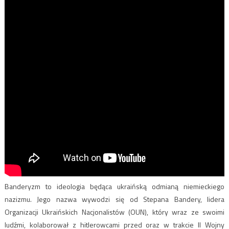
Banderyzm to ideologia będąca ukraińską odmianą niemieckiego
nazizmu. Jego nazwa wywodzi się od
Stepana Bandery,
lidera
Organizacji Ukraińskich Nacjonalistów (OUN), który wraz ze swoimi
ludźmi, kolaborował z hitlerowcami przed oraz w trakcie II Wojny