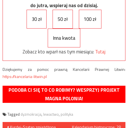
do jutra, wspieraj nas od dzisiaj.
30 zł
50 zł
100 zł
Inna kwota
Zobacz kto wparł nas tym miesiącu:
Tutaj
Dziękujemy za pomoc prawną Kancelarii Prawnej Litwin:
https://kancelaria-litwin.pl
PODOBA CI SIĘ TO CO ROBIMY? WESPRZYJ PROJEKT
MAGNA POLONIA!
Tagged
dyzmokracja
,
lewactwo
,
polityka
Nawigacja
Kurdej-Szatan zmiażdżona
Kalendarium historyczne: 28