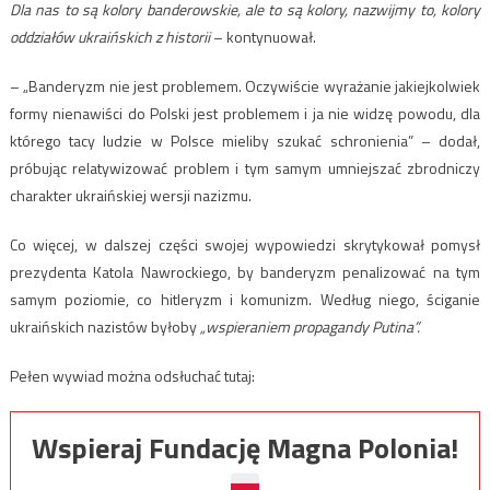
Dla nas to są kolory banderowskie, ale to są kolory, nazwijmy to, kolory
oddziałów ukraińskich z historii
– kontynuował.
– „Banderyzm nie jest problemem. Oczywiście wyrażanie jakiejkolwiek
formy nienawiści do Polski jest problemem i ja nie widzę powodu, dla
którego tacy ludzie w Polsce mieliby szukać schronienia” – dodał,
próbując relatywizować problem i tym samym umniejszać zbrodniczy
charakter ukraińskiej wersji nazizmu.
Co więcej, w dalszej części swojej wypowiedzi skrytykował pomysł
prezydenta Katola Nawrockiego, by banderyzm penalizować na tym
samym poziomie, co hitleryzm i komunizm. Według niego, ściganie
ukraińskich nazistów byłoby
„wspieraniem propagandy Putina”.
Pełen wywiad można odsłuchać tutaj:
Wspieraj Fundację Magna Polonia!