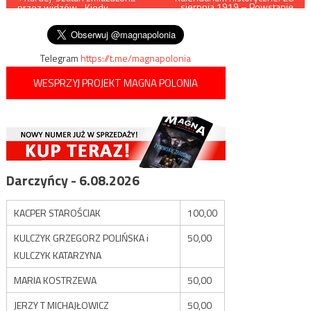
sierpnia 1919 – Powstanie
przez widzów. „Kiedy
Sejneńskie
wpisu
przeprosisz?”
Telegram
https://t.me/magnapolonia
WESPRZYJ PROJEKT MAGNA POLONIA
Darczyńcy - 6.08.2026
KACPER STAROŚCIAK
100,00
KULCZYK GRZEGORZ POLIŃSKA i
50,00
KULCZYK KATARZYNA
MARIA KOSTRZEWA
50,00
JERZY T MICHAJŁOWICZ
50,00