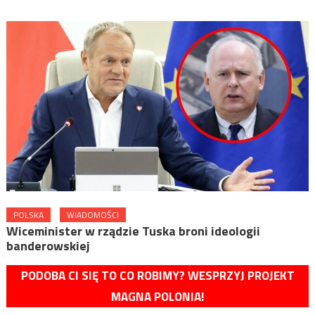
POLSKA
WIADOMOŚCI
Wiceminister w rządzie Tuska broni ideologii
banderowskiej
PODOBA CI SIĘ TO CO ROBIMY? WESPRZYJ PROJEKT
MAGNA POLONIA!