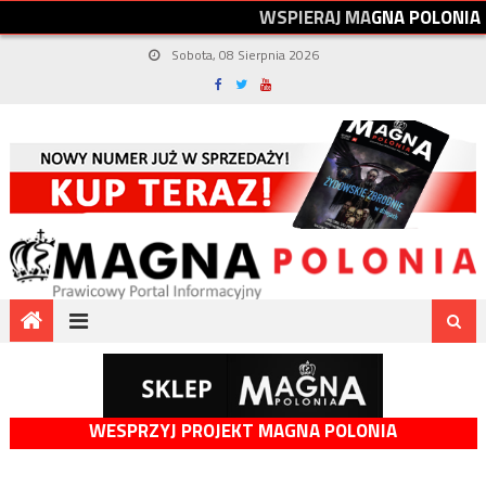
W
S
P
I
E
R
A
J
M
A
G
N
A
P
O
L
O
N
I
A
Sobota, 08 Sierpnia 2026
WESPRZYJ PROJEKT MAGNA POLONIA