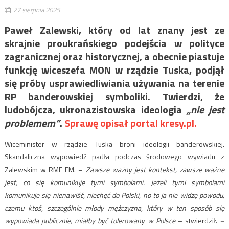
27 sierpnia 2025
Paweł Zalewski, który od lat znany jest ze
skrajnie proukrańskiego podejścia w polityce
zagranicznej oraz historycznej, a obecnie piastuje
funkcję wiceszefa MON w rządzie Tuska, podjął
się próby usprawiedliwiania używania na terenie
RP banderowskiej symboliki. Twierdzi, że
ludobójcza, ukronazistowska ideologia
„nie jest
problemem”
.
Sprawę opisał portal kresy.pl.
Wiceminister w rządzie Tuska broni ideologii banderowskiej.
Skandaliczna wypowiedź padła podczas środowego wywiadu z
Zalewskim w RMF FM. –
Zawsze ważny jest kontekst, zawsze ważne
jest, co się komunikuje tymi symbolami. Jeżeli tymi symbolami
komunikuje się nienawiść, niechęć do Polski, no to ja nie widzę powodu,
czemu ktoś, szczególnie młody mężczyzna, który w ten sposób się
wypowiada publicznie, miałby być tolerowany w Polsce
– stwierdził.
–