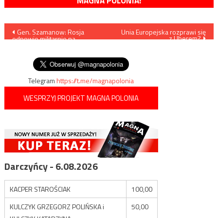
MAGNA POLONIA!
Nawigacja
Gen. Szamanow: Rosja
Unia Europejska rozprawi się
z Uberem?
odpowie militarnie na
wpisu
uderzenie Stanów
Zjednoczonych na Syrię
Telegram
https://t.me/magnapolonia
WESPRZYJ PROJEKT MAGNA POLONIA
Darczyńcy - 6.08.2026
KACPER STAROŚCIAK
100,00
KULCZYK GRZEGORZ POLIŃSKA i
50,00