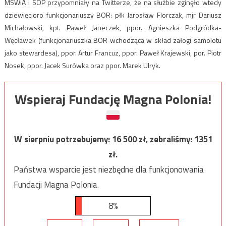
MSWiA i SOP przypomniały na Twitterze, że na służbie zginęło wtedy
dziewięcioro funkcjonariuszy BOR: płk Jarosław Florczak, mjr Dariusz
Michałowski, kpt. Paweł Janeczek, ppor. Agnieszka Podgródka-
Węcławek (funkcjonariuszka BOR wchodząca w skład załogi samolotu
jako stewardesa), ppor. Artur Francuz, ppor. Paweł Krajewski, por. Piotr
Nosek, ppor. Jacek Surówka oraz ppor. Marek Ulryk.
Wspieraj Fundację Magna Polonia!
W sierpniu potrzebujemy:
16 500
zł, zebraliśmy:
1351
zł.
Państwa wsparcie jest niezbędne dla funkcjonowania
Fundacji Magna Polonia.
8%