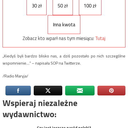
30 zł
50 zł
100 zł
Inna kwota
Zobacz kto wparł nas tym miesiącu:
Tutaj
„Kiedyś byli bardzo blisko nas, a dziś pozostało po nich szczególne
wspomnienie…” – napisała SOP na Twitterze.
/Radio Maryja/
Wspieraj niezależne
wydawnictwo:
Czy jest jeszcze naród polski?