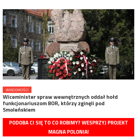
WIADOMOŚCI
Wiceminister spraw wewnętrznych oddał hołd
funkcjonariuszom BOR, którzy zginęli pod
Smoleńskiem
PODOBA CI SIĘ TO CO ROBIMY? WESPRZYJ PROJEKT
MAGNA POLONIA!