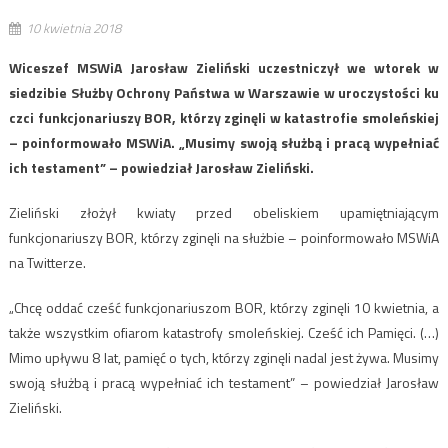
10 kwietnia 2018
Wiceszef MSWiA Jarosław Zieliński uczestniczył we wtorek w
siedzibie Służby Ochrony Państwa w Warszawie w uroczystości ku
czci funkcjonariuszy BOR, którzy zginęli w katastrofie smoleńskiej
– poinformowało MSWiA. „Musimy swoją służbą i pracą wypełniać
ich testament” – powiedział Jarosław Zieliński.
Zieliński złożył kwiaty przed obeliskiem upamiętniającym
funkcjonariuszy BOR, którzy zginęli na służbie – poinformowało MSWiA
na Twitterze.
„Chcę oddać cześć funkcjonariuszom BOR, którzy zginęli 10 kwietnia, a
także wszystkim ofiarom katastrofy smoleńskiej. Cześć ich Pamięci. (…)
Mimo upływu 8 lat, pamięć o tych, którzy zginęli nadal jest żywa. Musimy
swoją służbą i pracą wypełniać ich testament” – powiedział Jarosław
Zieliński.