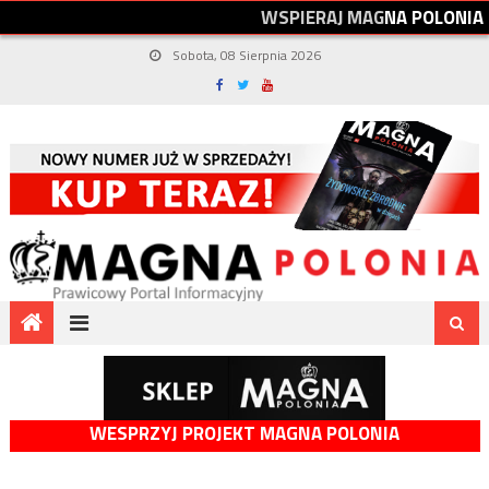
W
S
P
I
E
R
A
J
M
A
G
N
A
P
O
L
O
N
I
A
Sobota, 08 Sierpnia 2026
WESPRZYJ PROJEKT MAGNA POLONIA