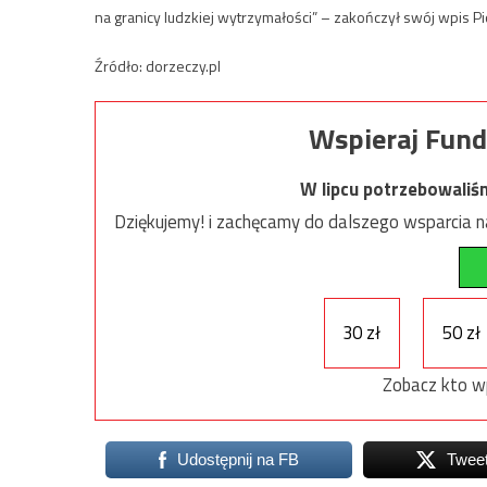
na granicy ludzkiej wytrzymałości” – zakończył swój wpis Pio
Źródło: dorzeczy.pl
Wspieraj Fund
W lipcu potrzebowaliś
Dziękujemy! i zachęcamy do dalszego wsparcia na
30 zł
50 zł
Zobacz kto w
Udostępnij na FB
Twee