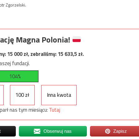
tr Zgorzelski.
ację Magna Polonia!
my:
15 000
zł, zebraliśmy:
15 633,5
zł.
szej fundacji.
104%
100 zł
Inna kwota
parł nas tym miesiącu:
Tutaj
t
Obserwuj nas
Zapisz