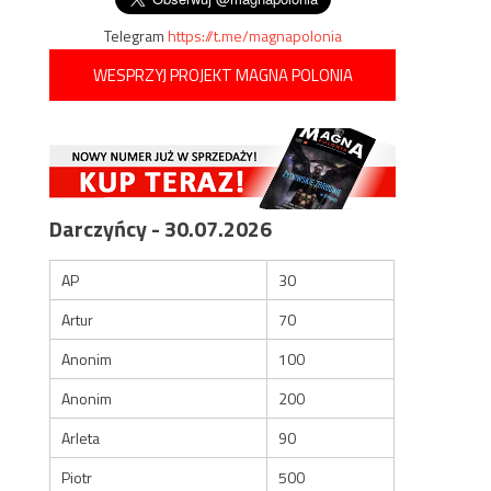
Telegram
https://t.me/magnapolonia
WESPRZYJ PROJEKT MAGNA POLONIA
Darczyńcy - 30.07.2026
AP
30
Artur
70
Anonim
100
Anonim
200
Arleta
90
Piotr
500