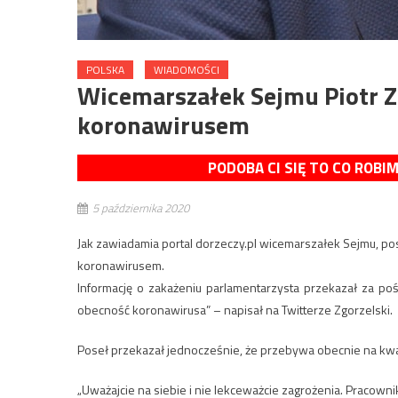
POLSKA
WIADOMOŚCI
Wicemarszałek Sejmu Piotr Zg
koronawirusem
PODOBA CI SIĘ TO CO ROBI
5 października 2020
Jak zawiadamia portal dorzeczy.pl wicemarszałek Sejmu, po
koronawirusem.
Informację o zakażeniu parlamentarzysta przekazał za 
obecność koronawirusa” – napisał na Twitterze Zgorzelski.
Poseł przekazał jednocześnie, że przebywa obecnie na kwar
„Uważajcie na siebie i nie lekceważcie zagrożenia. Pracownik