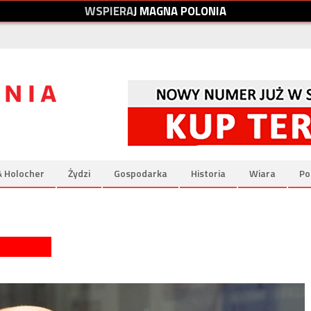
W
S
P
I
E
R
A
J
M
A
G
N
A
P
O
L
O
N
I
A
& Holocher
Żydzi
Gospodarka
Historia
Wiara
Po