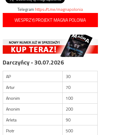
Telegram
https://t.me/magnapolonia
WESPRZYJ PROJEKT MAGNA POLONIA
Darczyńcy - 30.07.2026
AP
30
Artur
70
Anonim
100
Anonim
200
Arleta
90
Piotr
500