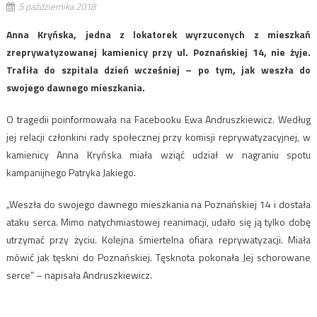
5 października 2018
Anna Kryńska, jedna z lokatorek wyrzuconych z mieszkań
zreprywatyzowanej kamienicy przy ul. Poznańskiej 14, nie żyje.
Trafiła do szpitala dzień wcześniej – po tym, jak weszła do
swojego dawnego mieszkania.
O tragedii poinformowała na Facebooku Ewa Andruszkiewicz. Według
jej relacji członkini rady społecznej przy komisji reprywatyzacyjnej, w
kamienicy Anna Kryńska miała wziąć udział w nagraniu spotu
kampanijnego Patryka Jakiego.
„Weszła do swojego dawnego mieszkania na Poznańskiej 14 i dostała
ataku serca. Mimo natychmiastowej reanimacji, udało się ją tylko dobę
utrzymać przy życiu. Kolejna śmiertelna ofiara reprywatyzacji. Miała
mówić jak tęskni do Poznańskiej. Tęsknota pokonała Jej schorowane
serce” – napisała Andruszkiewicz.