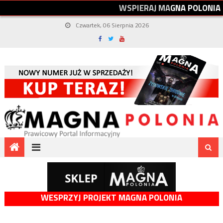
W
S
P
I
E
R
A
J
M
A
G
N
A
P
O
L
O
N
I
A
Czwartek, 06 Sierpnia 2026
WESPRZYJ PROJEKT MAGNA POLONIA