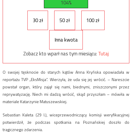
104%
30 zł
50 zł
100 zł
Inna kwota
Zobacz kto wparł nas tym miesiącu:
Tutaj
O swojej tęsknocie do starych kątów Anna Kryńska opowiadała w
reportażu TVP „EksMisja”. Wierzyła, że uda się jej wrócić. – Nareszcie
powstał organ, który zajął się nami, biednymi, zniszczonymi przez
reprywatyzację. Niech mi dadzą wrócić, skąd przyszłam – mówiła w
materiale Katarzynie Matuszewskiej.
Sebastian Kaleta (29 l.), wiceprzewodniczący komisji weryfikacyjnej
potwierdził, że podczas spotkania na Poznańskiej doszło do
tragicznego zdarzenia.