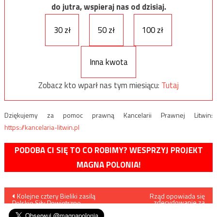
do jutra, wspieraj nas od dzisiaj.
30 zł
50 zł
100 zł
Inna kwota
Zobacz kto wparł nas tym miesiącu:
Tutaj
Dziękujemy za pomoc prawną Kancelarii Prawnej Litwin:
https://kancelaria-litwin.pl
PODOBA CI SIĘ TO CO ROBIMY? WESPRZYJ PROJEKT
MAGNA POLONIA!
Nawigacja
Kolejne cztery Bieliki zasilą
Rząd opowiada się
zdecydowanie za
Polskie Siły Powietrzne
obowiązkiem szczepień
wpisu