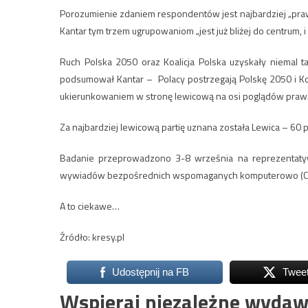
Porozumienie zdaniem respondentów jest najbardziej „prawi
Kantar tym trzem ugrupowaniom „jest już bliżej do centrum,
Ruch Polska 2050 oraz Koalicja Polska uzyskały niemal t
podsumował Kantar – Polacy postrzegają Polskę 2050 i Koal
ukierunkowaniem w stronę lewicową na osi poglądów prawi
Za najbardziej lewicową partię uznana została Lewica – 60 
Badanie przeprowadzono 3-8 września na reprezentatyw
wywiadów bezpośrednich wspomaganych komputerowo (CA
A to ciekawe…
Źródło: kresy.pl
Udostępnij na FB
Twee
Wspieraj niezależne wydaw