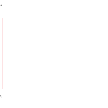
że
ej