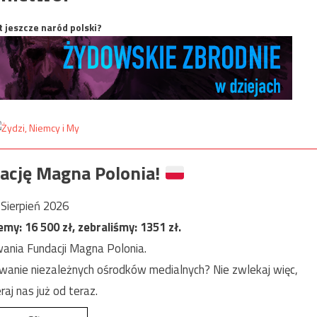
t jeszcze naród polski?
ację Magna Polonia!
Sierpień 2026
jemy:
16 500
zł, zebraliśmy:
1351
zł.
ania Fundacji Magna Polonia.
anie niezależnych ośrodków medialnych? Nie zwlekaj więc,
raj nas już od teraz.