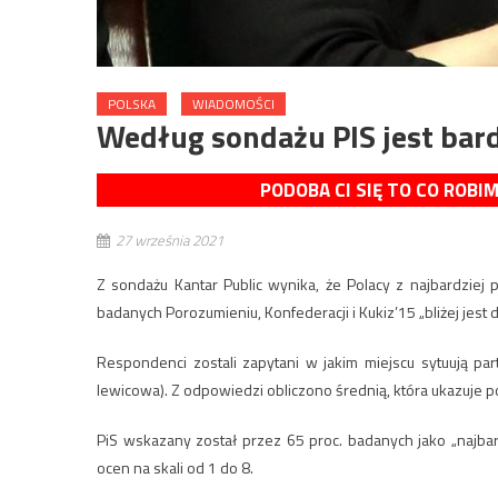
POLSKA
WIADOMOŚCI
Według sondażu PIS jest bar
PODOBA CI SIĘ TO CO ROBI
27 września 2021
Z sondażu Kantar Public wynika, że Polacy z najbardziej 
badanych Porozumieniu, Konfederacji i Kukiz’15 „bliżej jest 
Respondenci zostali zapytani w jakim miejscu sytuują par
lewicowa). Z odpowiedzi obliczono średnią, która ukazuje pozy
PiS wskazany został przez 65 proc. badanych jako „najbard
ocen na skali od 1 do 8.