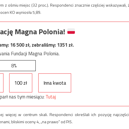
m z ośmiu miejsc (32 proc.). Respondenci znacznie częściej wskazywali, 
a ocen KO wyniosła 5,89.
ację Magna Polonia!
jemy:
16 500
zł, zebraliśmy:
1351
zł.
ania Fundacji Magna Polonia.
8%
100 zł
Inna kwota
parł nas tym miesiącu:
Tutaj
ej więcej w centrum skali. Respondenci określali ich pozycję najczęści
nami, bliskimi oceny 4, „na prawo” od PiS.