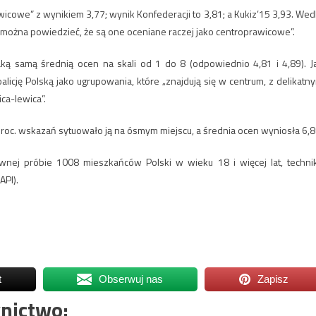
cowe” z wynikiem 3,77; wynik Konfederacji to 3,81; a Kukiz’15 3,93. Wed
 i można powiedzieć, że są one oceniane raczej jako centroprawicowe”.
aką samą średnią ocen na skali od 1 do 8 (odpowiednio 4,81 i 4,89). J
icję Polską jako ugrupowania, które „znajdują się w centrum, z delikatn
ca-lewica”.
proc. wskazań sytuowało ją na ósmym miejscu, a średnia ocen wyniosła 6,8
nej próbie 1008 mieszkańców Polski w wieku 18 i więcej lat, techni
PI).
t
Obserwuj nas
Zapisz
nictwo: