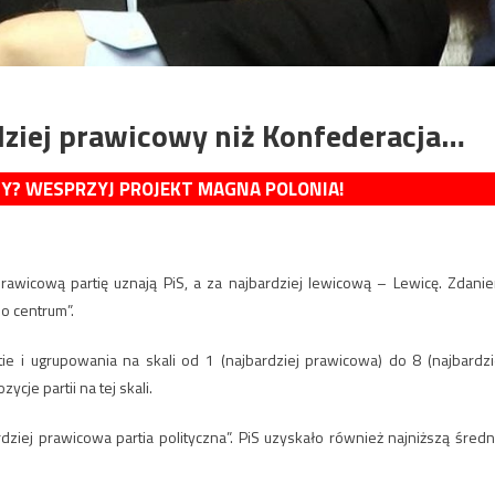
dziej prawicowy niż Konfederacja…
MY? WESPRZYJ PROJEKT MAGNA POLONIA!
prawicową partię uznają PiS, a za najbardziej lewicową – Lewicę. Zdani
do centrum”.
tie i ugrupowania na skali od 1 (najbardziej prawicowa) do 8 (najbardzi
cje partii na tej skali.
ziej prawicowa partia polityczna”. PiS uzyskało również najniższą średn