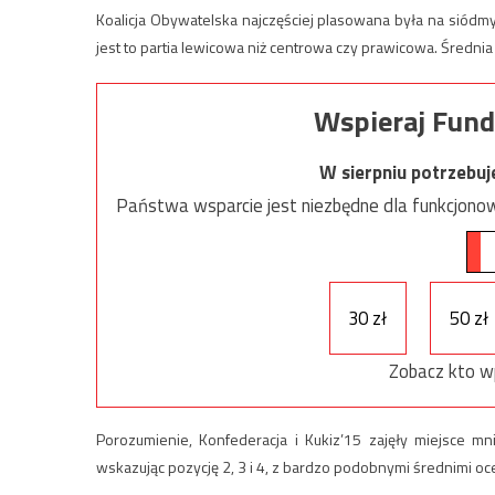
Koalicja Obywatelska najczęściej plasowana była na siódmy
jest to partia lewicowa niż centrowa czy prawicowa. Średni
Wspieraj Fund
W sierpniu potrzebu
Państwa wsparcie jest niezbędne dla funkcjonow
30 zł
50 zł
Zobacz kto w
Porozumienie, Konfederacja i Kukiz’15 zajęły miejsce mni
wskazując pozycję 2, 3 i 4, z bardzo podobnymi średnimi oce