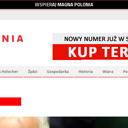
W
S
P
I
E
R
A
J
M
A
G
N
A
P
O
L
O
N
I
A
& Holocher
Żydzi
Gospodarka
Historia
Wiara
Po