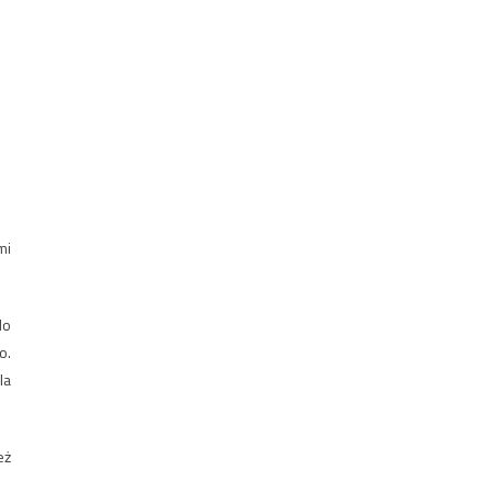
mi
do
o.
la
eż