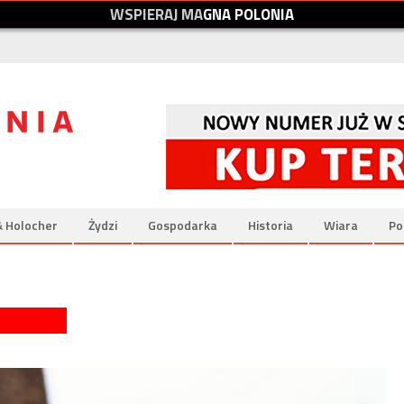
W
S
P
I
E
R
A
J
M
A
G
N
A
P
O
L
O
N
I
A
& Holocher
Żydzi
Gospodarka
Historia
Wiara
Po