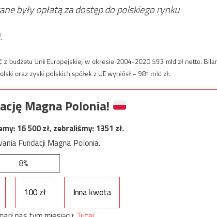
e były opłatą za dostęp do polskiego rynku
.
z budżetu Unii Europejskiej w okresie 2004-2020 593 mld zł netto. Bila
olski oraz zyski polskich spółek z UE wyniósł – 981 mld zł.
ację Magna Polonia!
jemy:
16 500
zł, zebraliśmy:
1351
zł.
ania Fundacji Magna Polonia.
8%
100 zł
Inna kwota
parł nas tym miesiącu:
Tutaj