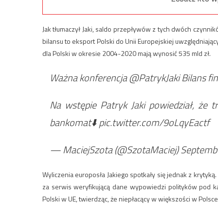
Jak tłumaczył Jaki, saldo przepływów z tych dwóch czynnikó
bilansu to eksport Polski do Unii Europejskiej uwzględniają
dla Polski w okresie 2004-2020 mają wynosić 535 mld zł.
Ważna konferencja @PatrykJaki Bilans fin
Na wstępie Patryk Jaki powiedział, że t
bankomat⬇️ pic.twitter.com/9oLqyEactf
— MaciejSzota (@SzotaMaciej) Septembe
Wyliczenia europosła Jakiego spotkały się jednak z krytyką
za serwis weryfikującą dane wypowiedzi polityków pod k
Polski w UE, twierdząc, że niepłacący w większości w Pols