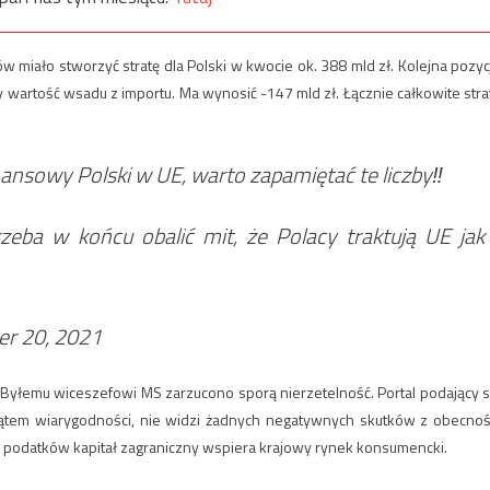
w miało stworzyć stratę dla Polski w kwocie ok. 388 mld zł. Kolejna pozyc
cy wartość wsadu z importu. Ma wynosić -147 mld zł. Łącznie całkowite stra
ansowy Polski w UE, warto zapamiętać te liczby‼️
rzeba w końcu obalić mit, że Polacy traktują UE jak
r 20, 2021
. Byłemu wiceszefowi MS zarzucono sporą nierzetelność. Portal podający s
ątem wiarygodności, nie widzi żadnych negatywnych skutków z obecnoś
ce podatków kapitał zagraniczny wspiera krajowy rynek konsumencki.