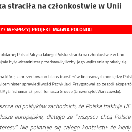
a straciła na członkostwie w Unii
MY? WESPRZYJ PROJEKT MAGNA POLONIA!
darnej Polski Patryka Jakiego Polska straciła na członkostwie w Unii
mie były wiceminister przedstawiły liczby. Jego wyliczenia spotkały się
 na której zaprezentowano bilans transferów finansowych pomiędzy Pols
wiceminister sprawiedliwości Patryk Jaki. Przygotował go zespół ekspert
t Myśli Schumana) i prof. Tomasza Grosse (Uniwersytet Warszawski).
szcza od polityków zachodnich, że Polska traktuje UE
usze europejskie, dlatego że “wszyscy chcą Polsce
resu”. Nie pokazuje się całego kontekstu: że kiedy