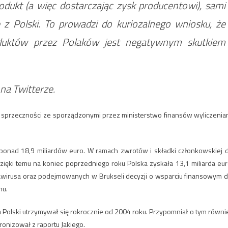
rodukt (a więc dostarczając zysk producentowi), sami
z Polski. To prowadzi do kuriozalnego wniosku, że
oduktów przez Polaków jest negatywnym skutkiem
na Twitterze.
w sprzeczności ze sporządzonymi przez ministerstwo finansów wyliczenia
ponad 18,9 miliardów euro. W ramach zwrotów i składki członkowskiej 
Dzięki temu na koniec poprzedniego roku Polska zyskała 13,1 miliarda eur
nawirusa oraz podejmowanych w Brukseli decyzji o wsparciu finansowym d
nu.
 Polski utrzymywał się rokrocznie od 2004 roku. Przypomniał o tym równi
ronizował z raportu Jakiego.