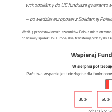
wchodziliśmy do UE fundusze gwarantowan
– powiedział europoseł z Solidarnej Polski
Według przedstawionych szacunków Polska miała otrzymać 
finansowy spółek Unii Europejskiej transferujących zyski z P
Wspieraj Fund
W sierpniu potrzebu
Państwa wsparcie jest niezbędne dla funkcjonow
30 zł
50 zł
Zobacz kto w