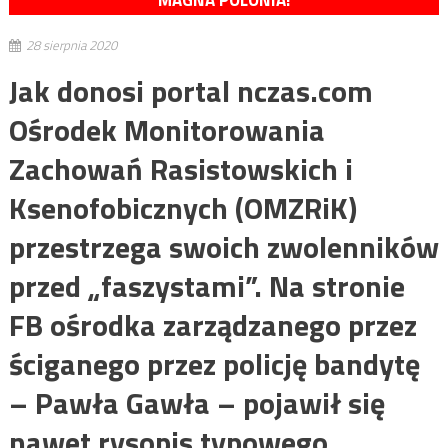
MAGNA POLONIA!
28 sierpnia 2020
Jak donosi portal nczas.com
Ośrodek Monitorowania
Zachowań Rasistowskich i
Ksenofobicznych (OMZRiK)
przestrzega swoich zwolenników
przed „faszystami”. Na stronie
FB ośrodka zarządzanego przez
ściganego przez policję bandytę
– Pawła Gawła – pojawił się
nawet rysopis typowego