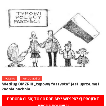
POLSKA
WIADOMOŚCI
Według OMZRiK „typowy faszysta” jest uprzejmy i
ładnie pachnie…
PODOBA CI SIĘ TO CO ROBIMY? WESPRZYJ PROJEKT