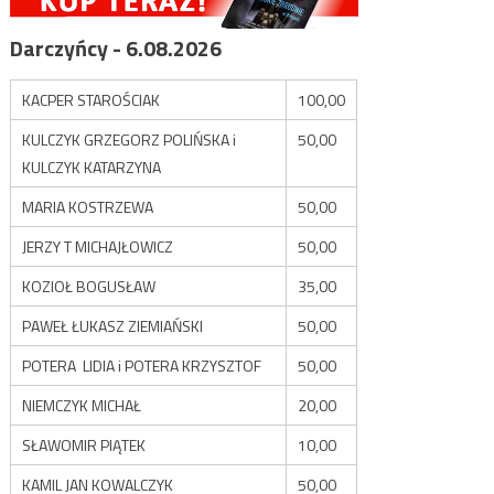
Darczyńcy - 6.08.2026
KACPER STAROŚCIAK
100,00
KULCZYK GRZEGORZ POLIŃSKA i
50,00
KULCZYK KATARZYNA
MARIA KOSTRZEWA
50,00
JERZY T MICHAJŁOWICZ
50,00
KOZIOŁ BOGUSŁAW
35,00
PAWEŁ ŁUKASZ ZIEMIAŃSKI
50,00
POTERA LIDIA i POTERA KRZYSZTOF
50,00
NIEMCZYK MICHAŁ
20,00
SŁAWOMIR PIĄTEK
10,00
KAMIL JAN KOWALCZYK
50,00