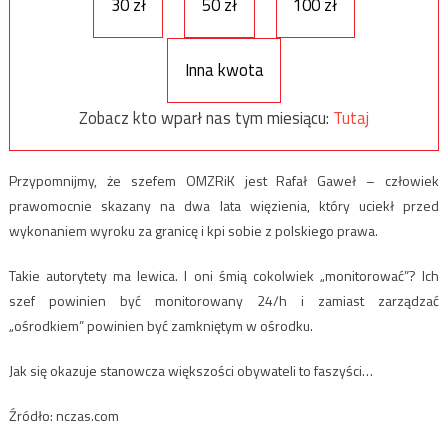
30 zł
50 zł
100 zł
Inna kwota
Zobacz kto wparł nas tym miesiącu:
Tutaj
Przypomnijmy, że szefem OMZRiK jest Rafał Gaweł – człowiek
prawomocnie skazany na dwa lata więzienia, który uciekł przed
wykonaniem wyroku za granicę i kpi sobie z polskiego prawa.
Takie autorytety ma lewica. I oni śmią cokolwiek „monitorować”? Ich
szef powinien być monitorowany 24/h i zamiast zarządzać
„ośrodkiem” powinien być zamkniętym w ośrodku.
Jak się okazuje stanowcza większości obywateli to faszyści…
Źródło: nczas.com