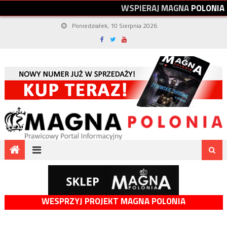
W
S
P
I
E
R
A
J
M
A
G
N
A
P
O
L
O
N
I
A
Poniedziałek, 10 Sierpnia 2026
WESPRZYJ PROJEKT MAGNA POLONIA