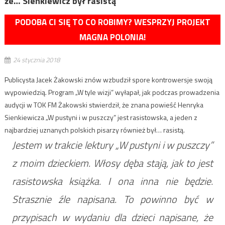
że… Sienkiewicz był rasistą
PODOBA CI SIĘ TO CO ROBIMY? WESPRZYJ PROJEKT
MAGNA POLONIA!
24 stycznia 2018
Publicysta Jacek Żakowski znów wzbudził spore kontrowersje swoją
wypowiedzią. Program „W tyle wizji” wyłapał, jak podczas prowadzenia
audycji w TOK FM Żakowski stwierdził, że znana powieść Henryka
Sienkiewicza „W pustyni i w puszczy” jest rasistowska, a jeden z
najbardziej uznanych polskich pisarzy również był… rasistą.
Jestem w trakcie lektury „W pustyni i w puszczy”
z moim dzieckiem. Włosy dęba stają, jak to jest
rasistowska książka. I ona inna nie będzie.
Strasznie źle napisana. To powinno być w
przypisach w wydaniu dla dzieci napisane, że