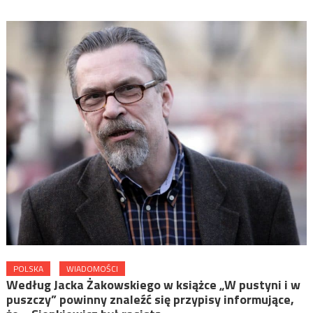
POLSKA
WIADOMOŚCI
Według Jacka Żakowskiego w książce „W pustyni i w
puszczy” powinny znaleźć się przypisy informujące,