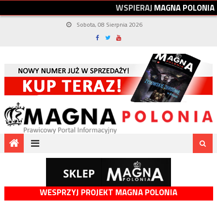
W
S
P
I
E
R
A
J
M
A
G
N
A
P
O
L
O
N
I
A
Sobota, 08 Sierpnia 2026
WESPRZYJ PROJEKT MAGNA POLONIA