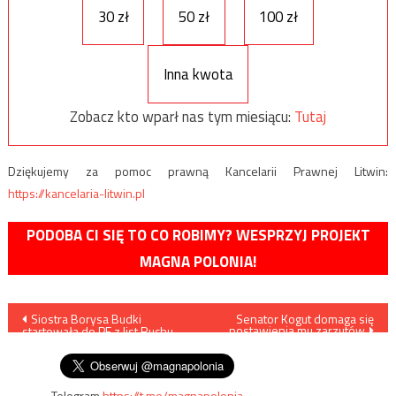
30 zł
50 zł
100 zł
Inna kwota
Zobacz kto wparł nas tym miesiącu:
Tutaj
Dziękujemy za pomoc prawną Kancelarii Prawnej Litwin:
https://kancelaria-litwin.pl
PODOBA CI SIĘ TO CO ROBIMY? WESPRZYJ PROJEKT
MAGNA POLONIA!
Nawigacja
Siostra Borysa Budki
Senator Kogut domaga się
postawienia mu zarzutów
startowała do PE z list Ruchu
wpisu
Narodowego
Telegram
https://t.me/magnapolonia