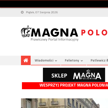
Piątek, 07 Sierpnia 2026
Wiadomości
Felietony
Patlewicz 
WESPRZYJ PROJEKT MAGNA POLONIA