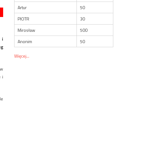
Artur
50
PIOTR
30
Mirosław
500
 i
Anonim
50
ug
Więcej...
 w
 i
le