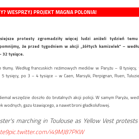
MY? WESPRZYJ PROJEKT MAGNA POLONIA!
iejsze protesty zgromadziły więcej ludzi aniżeli tydzień temu
pomnijmy, że przed tygodniem w akcji „żółtych kamizelek” – wedł
 32 tysiące.
e tłumy. Według francuskich reżimowych mediów w Paryżu – 8 tysięcy,
tysięcy, po 3 – 4 tysiące – w Caen, Marsylii, Perpignan, Ruen, Tuluzie
Niemal wszędzie doszło do brutalnych akcji policji. W samym Paryżu, wed
k wodnych, gazu łzawiącego, a nawet broni gładkolufowej.
er's marching in Toulouse as Yellow Vest protests
te9
pic.twitter.com/i49MJ87PKW