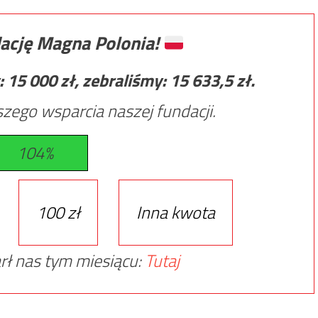
ację Magna Polonia!
:
15 000
zł, zebraliśmy:
15 633,5
zł.
zego wsparcia naszej fundacji.
104%
100 zł
Inna kwota
rł nas tym miesiącu:
Tutaj