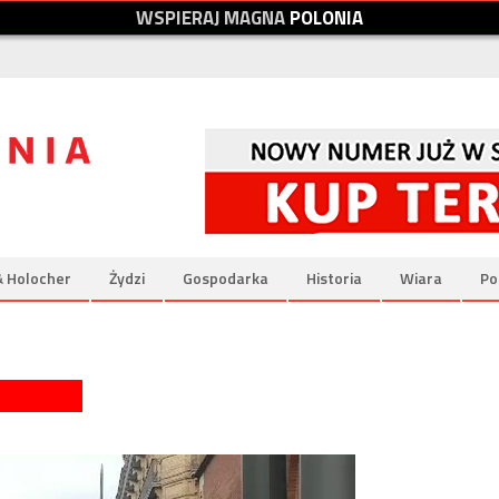
W
S
P
I
E
R
A
J
M
A
G
N
A
P
O
L
O
N
I
A
& Holocher
Żydzi
Gospodarka
Historia
Wiara
Po