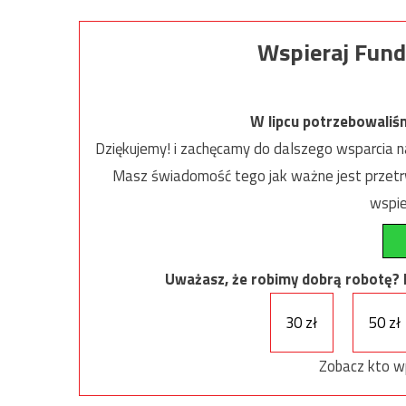
Wspieraj Fund
W lipcu potrzebowaliś
Dziękujemy! i zachęcamy do dalszego wsparcia na
Masz świadomość tego jak ważne jest przetrw
wspie
Uważasz, że robimy dobrą robotę? Ni
30 zł
50 zł
Zobacz kto w