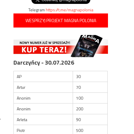
Telegram
https://t.me/magnapolonia
WESPRZYJ PROJEKT MAGNA POLONIA
Darczyńcy - 30.07.2026
AP
30
Artur
70
Anonim
100
Anonim
200
”
Arleta
90
Piotr
500