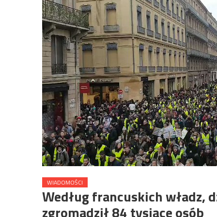
WIADOMOŚCI
Według francuskich władz, dz
zgromadził 84 tysiące osób