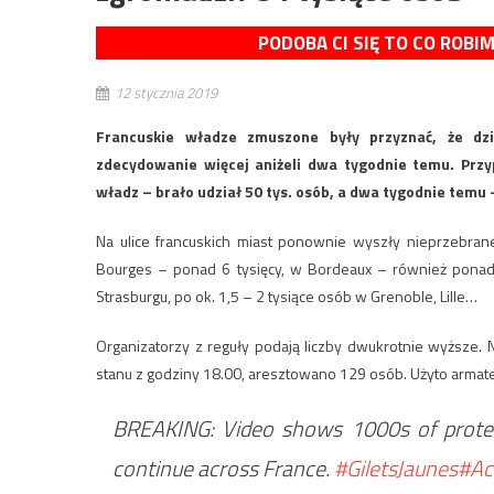
PODOBA CI SIĘ TO CO ROBI
12 stycznia 2019
Francuskie władze zmuszone były przyznać, że dzis
zdecydowanie więcej aniżeli dwa tygodnie temu. Przy
władz – brało udział 50 tys. osób, a dwa tygodnie temu –
Na ulice francuskich miast ponownie wyszły nieprzebran
Bourges – ponad 6 tysięcy, w Bordeaux – również ponad 5 
Strasburgu, po ok. 1,5 – 2 tysiące osób w Grenoble, Lille…
Organizatorzy z reguły podają liczby dwukrotnie wyższe. 
stanu z godziny 18.00, aresztowano 129 osób. Użyto armate
BREAKING: Video shows 1000s of protest
continue across France.
#GiletsJaunes
#Ac