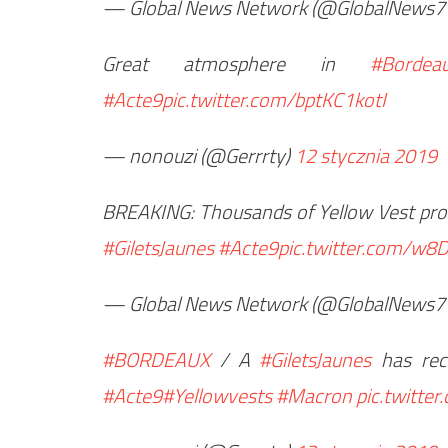
— Global News Network (@GlobalNews7
Great atmosphere in
#Bordea
#Acte9
pic.twitter.com/bptKC1kotI
— nonouzi (@Gerrrty)
12 stycznia 2019
BREAKING: Thousands of Yellow Vest prot
#GiletsJaunes
#Acte9
pic.twitter.com/w
— Global News Network (@GlobalNews7
#BORDEAUX
/ A
#GiletsJaunes
has rece
#Acte9
#Yellowvests
#Macron
pic.twitte