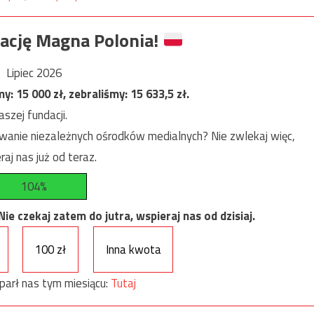
ację Magna Polonia!
Lipiec 2026
my:
15 000
zł, zebraliśmy:
15 633,5
zł.
szej fundacji.
anie niezależnych ośrodków medialnych? Nie zwlekaj więc,
raj nas już od teraz.
104%
e czekaj zatem do jutra, wspieraj nas od dzisiaj.
100 zł
Inna kwota
parł nas tym miesiącu:
Tutaj