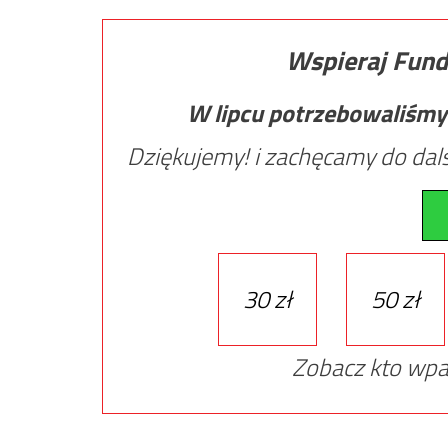
Wspieraj Fund
W lipcu potrzebowaliśmy
Dziękujemy! i zachęcamy do dals
30 zł
50 zł
Zobacz kto wpa