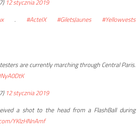
7)
12 stycznia 2019
ux
.
#ActeIX
#GiletsJaunes
#Yellowvests
esters are currently marching through Central Paris.
8DNyA0DtK
7)
12 stycznia 2019
ived a shot to the head from a FlashBall during
r.com/YKlzHNnAmf