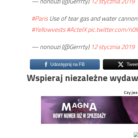
— nonouzi (@Gerrrty)
12 stycznia 2019
#Paris
Use of tear gas and water canno
#Yellowvests
#ActeIX
pic.twitter.com/n0l
— nonouzi (@Gerrrty)
12 stycznia 2019
Udostępnij na FB
Twee
Wspieraj niezależne wydaw
Czy jes