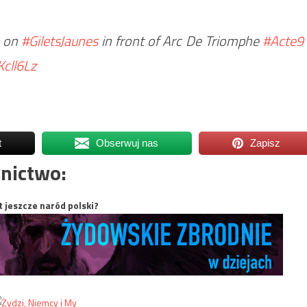
n on
#GiletsJaunes
in front of Arc De Triomphe
#Acte9
Kcll6Lz
t
Obserwuj nas
Zapisz
nictwo:
t jeszcze naród polski?