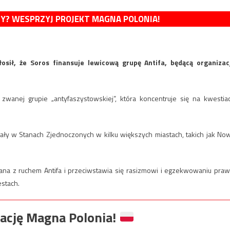
MY? WESPRZYJ PROJEKT MAGNA POLONIA!
ił, że Soros finansuje lewicową grupę Antifa, będącą organizac
wanej grupie „antyfaszystowskiej”, która koncentruje się na kwestia
tały w Stanach Zjednoczonych w kilku większych miastach, takich jak No
ana z ruchem Antifa i przeciwstawia się rasizmowi i egzekwowaniu praw
estach.
ację Magna Polonia!