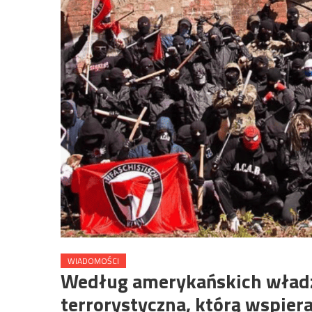
WIADOMOŚCI
Według amerykańskich władz 
terrorystyczna, którą wspier