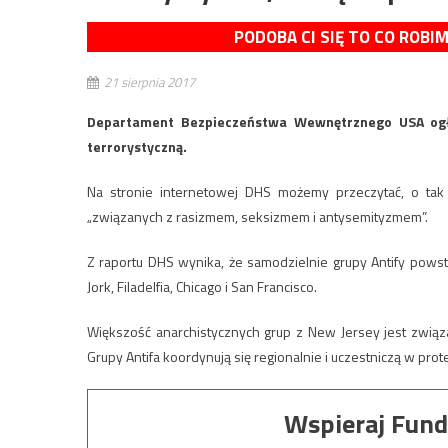
PODOBA CI SIĘ TO CO ROBI
21 sierpnia 2017
Departament Bezpieczeństwa Wewnętrznego USA ogłos
terrorystyczną.
Na stronie internetowej DHS możemy przeczytać, o tak z
„związanych z rasizmem, seksizmem i antysemityzmem”.
Z raportu DHS wynika, że samodzielnie grupy Antify pows
Jork, Filadelfia, Chicago i San Francisco.
Większość anarchistycznych grup z New Jersey jest związ
Grupy Antifa koordynują się regionalnie i uczestniczą w prot
Wspieraj Fund