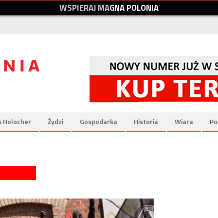
W
S
P
I
E
R
A
J
M
A
G
N
A
P
O
L
O
N
I
A
& Holocher
Żydzi
Gospodarka
Historia
Wiara
Po