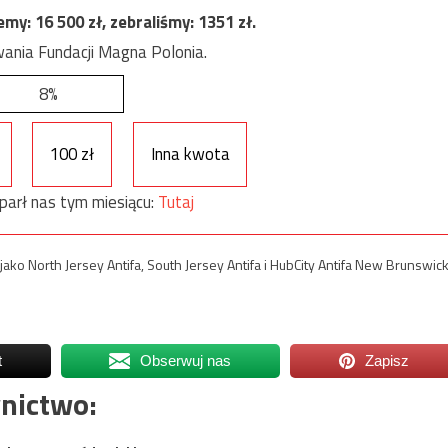
jemy:
16 500
zł, zebraliśmy:
1351
zł.
ania Fundacji Magna Polonia.
8%
100 zł
Inna kwota
parł nas tym miesiącu:
Tutaj
ko North Jersey Antifa, South Jersey Antifa i HubCity Antifa New Brunswick
t
Obserwuj nas
Zapisz
nictwo: