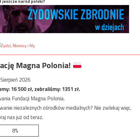
t jeszcze naród polski?
ację Magna Polonia!
Sierpień 2026
jemy:
16 500
zł, zebraliśmy:
1351
zł.
ania Fundacji Magna Polonia.
anie niezależnych ośrodków medialnych? Nie zwlekaj więc,
raj nas już od teraz.
8%