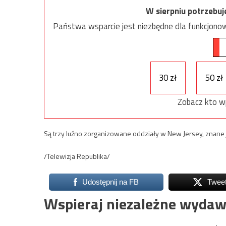
W sierpniu potrzebu
Państwa wsparcie jest niezbędne dla funkcjonow
30 zł
50 zł
Zobacz kto w
Są trzy luźno zorganizowane oddziały w New Jersey, znane ja
/Telewizja Republika/
Udostępnij na FB
Twee
Wspieraj niezależne wydaw