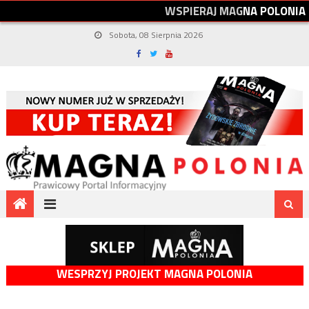
W
S
P
I
E
R
A
J
M
A
G
N
A
P
O
L
O
N
I
A
Sobota, 08 Sierpnia 2026
WESPRZYJ PROJEKT MAGNA POLONIA