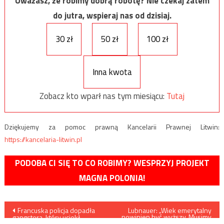
Uważasz, że robimy dobrą robotę? Nie czekaj zatem
do jutra, wspieraj nas od dzisiaj.
30 zł
50 zł
100 zł
Inna kwota
Zobacz kto wparł nas tym miesiącu:
Tutaj
Dziękujemy za pomoc prawną Kancelarii Prawnej Litwin:
https://kancelaria-litwin.pl
PODOBA CI SIĘ TO CO ROBIMY? WESPRZYJ PROJEKT
MAGNA POLONIA!
Nawigacja
Francuska policja dopadła
Lubnauer: „Wiek emerytalny
powinien być wyższy. Musimy
gangstera, który uciekł
zrobić wszystko, żeby ludzie
helikopterem z więzienia