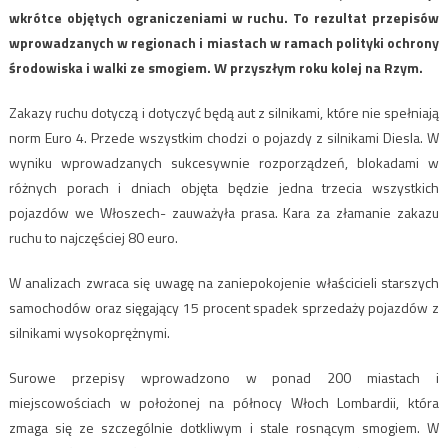
wkrótce objętych ograniczeniami w ruchu. To rezultat przepisów
wprowadzanych w regionach i miastach w ramach polityki ochrony
środowiska i walki ze smogiem. W przyszłym roku kolej na Rzym.
Zakazy ruchu dotyczą i dotyczyć będą aut z silnikami, które nie spełniają
norm Euro 4. Przede wszystkim chodzi o pojazdy z silnikami Diesla. W
wyniku wprowadzanych sukcesywnie rozporządzeń, blokadami w
różnych porach i dniach objęta będzie jedna trzecia wszystkich
pojazdów we Włoszech- zauważyła prasa. Kara za złamanie zakazu
ruchu to najczęściej 80 euro.
W analizach zwraca się uwagę na zaniepokojenie właścicieli starszych
samochodów oraz sięgający 15 procent spadek sprzedaży pojazdów z
silnikami wysokoprężnymi.
Surowe przepisy wprowadzono w ponad 200 miastach i
miejscowościach w położonej na północy Włoch Lombardii, która
zmaga się ze szczególnie dotkliwym i stale rosnącym smogiem. W