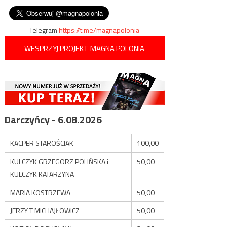
wpisu
dłużej pracowali”
Telegram
https://t.me/magnapolonia
WESPRZYJ PROJEKT MAGNA POLONIA
Darczyńcy - 6.08.2026
KACPER STAROŚCIAK
100,00
KULCZYK GRZEGORZ POLIŃSKA i
50,00
KULCZYK KATARZYNA
MARIA KOSTRZEWA
50,00
JERZY T MICHAJŁOWICZ
50,00