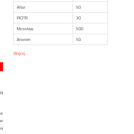
Artur
50
PIOTR
30
Mirosław
500
Anonim
50
Więcej...
ją
e,
 w
na