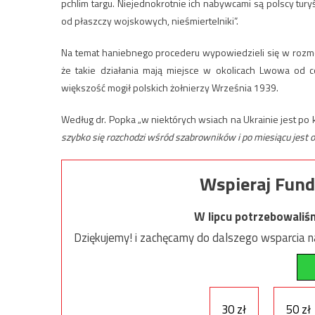
pchlim targu. Niejednokrotnie ich nabywcami są polscy turyś
od płaszczy wojskowych, nieśmiertelniki”.
Na temat haniebnego procederu wypowiedzieli się w rozmo
że takie działania mają miejsce w okolicach Lwowa od c
większość mogił polskich żołnierzy Września 1939.
Według dr. Popka „w niektórych wsiach na Ukrainie jest po 
szybko się rozchodzi wśród szabrowników i po miesiącu jest
Wspieraj Fund
W lipcu potrzebowaliś
Dziękujemy! i zachęcamy do dalszego wsparcia na
30 zł
50 zł