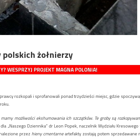
 polskich żołnierzy
MY? WESPRZYJ PROJEKT MAGNA POLONIA!
prawcy rozkopali i sprofanowali ponad trzydzieści miejsc, gdzie spoczywa
roku.
Nie mamy możliwości ekshumowania ich szczątków. Te groby są rozkopywan
dla „Naszego Dziennika” dr Leon Popek, naczelnik Wydziału Kresowego
znalezione przez
hieny cmentarne
artefakty zostają potem sprzedawane 