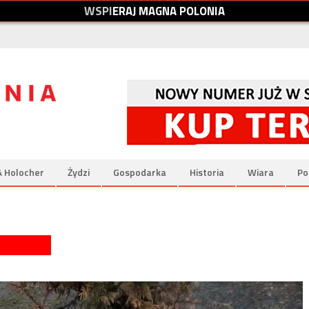
W
S
P
I
E
R
A
J
M
A
G
N
A
P
O
L
O
N
I
A
& Holocher
Żydzi
Gospodarka
Historia
Wiara
Po