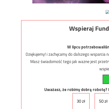
Wspieraj Fund
W lipcu potrzebowaliś
Dziękujemy! i zachęcamy do dalszego wsparcia na
Masz świadomość tego jak ważne jest przetrw
wspie
Uważasz, że robimy dobrą robotę? Ni
30 zł
50 zł