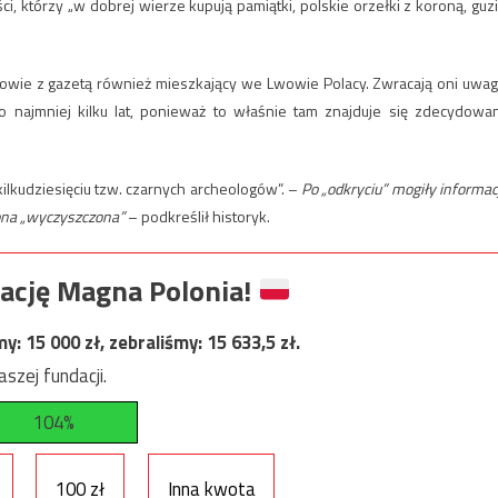
ci, którzy „w dobrej wierze kupują pamiątki, polskie orzełki z koroną, guzi
wie z gazetą również mieszkający we Lwowie Polacy. Zwracają oni uwag
o najmniej kilku lat, ponieważ to właśnie tam znajduje się zdecydowa
kilkudziesięciu tzw. czarnych archeologów”. –
Po „odkryciu” mogiły informac
 ona „wyczyszczona”
– podkreślił historyk.
ację Magna Polonia!
my:
15 000
zł, zebraliśmy:
15 633,5
zł.
szej fundacji.
104%
100 zł
Inna kwota