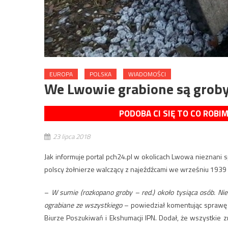
EUROPA
POLSKA
WIADOMOŚCI
We Lwowie grabione są groby
PODOBA CI SIĘ TO CO ROBI
23 lipca 2018
Jak informuje portal pch24.pl w okolicach Lwowa nieznani s
polscy żołnierze walczący z najeźdźcami we wrześniu 1939 
–
W sumie (rozkopano groby – red.) około tysiąca osób. 
ograbiane ze wszystkiego
– powiedział komentując sprawę 
Biurze Poszukiwań i Ekshumacji IPN. Dodał, że wszystkie 