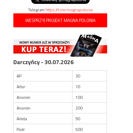
Telegram
https://t.me/magnapolonia
WESPRZYJ PROJEKT MAGNA POLONIA
Darczyńcy - 30.07.2026
AP
30
Artur
70
Anonim
100
Anonim
200
Arleta
90
Piotr
500