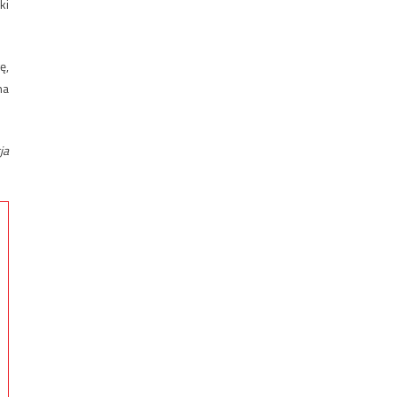
ki
ę,
na
ja