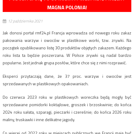
MAGNA POLONIA!
12 października 2021
Jak donosi portal rmf24.pl Francja wprowadza od nowego roku zakaz
pakowania warzyw i owoców w plastikowe worki, tzw. zrywki. Na
początek opublikowano listę 30 produktów objętych zakazem. Każdego
roku lista ta będzie poszerzana. W Polsce zrywki są nadal bardzo
popularne. Jest jednak grupa posłów, które chce się z nimi rozprawić.
Eksperci przytaczają dane, że 37 proc. warzyw i owoców jest
sprzedawanych w plastikowych opakowaniach.
Do czerwca 2023 roku w plastikowych woreczka będą mogły być
sprzedawane pomidorki koktajlowe, groszek i brzoskwinie; do końca
2024 roku sałata, szparagi, pieczarki i czereśnie; do końca 2026 roku
maliny, truskawki i inne delikatne jagody.
Co więcej od 2022 roku w miejscach publicznych we Francji mają być