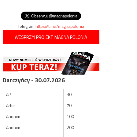
wpisu
hejtera, który nie cofnie się
przed niczym
Telegram
https://t.me/magnapolonia
WESPRZYJ PROJEKT MAGNA POLONIA
Darczyńcy - 30.07.2026
AP
30
Artur
70
Anonim
100
Anonim
200