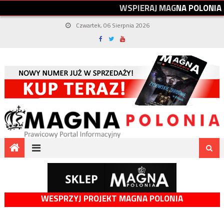
W
S
P
I
E
R
A
J
M
A
G
N
A
P
O
L
O
N
I
A
Czwartek, 06 Sierpnia 2026
WESPRZYJ PROJEKT MAGNA POLONIA