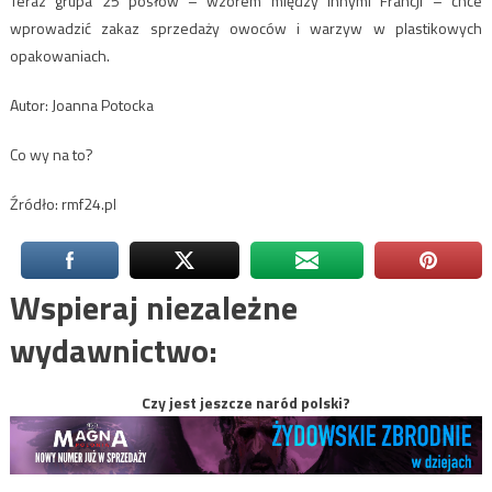
Teraz grupa 25 posłów – wzorem między innymi Francji – chce
wprowadzić zakaz sprzedaży owoców i warzyw w plastikowych
opakowaniach.
Autor: Joanna Potocka
Co wy na to?
Źródło: rmf24.pl
Wspieraj niezależne
wydawnictwo:
Czy jest jeszcze naród polski?