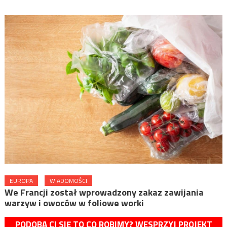
EUROPA
WIADOMOŚCI
We Francji został wprowadzony zakaz zawijania
warzyw i owoców w foliowe worki
PODOBA CI SIĘ TO CO ROBIMY? WESPRZYJ PROJEKT