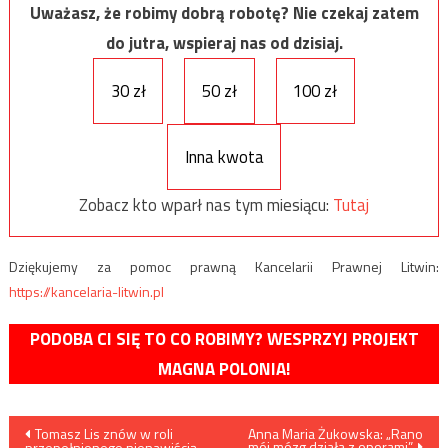
Uważasz, że robimy dobrą robotę? Nie czekaj zatem
do jutra, wspieraj nas od dzisiaj.
30 zł
50 zł
100 zł
Inna kwota
Zobacz kto wparł nas tym miesiącu:
Tutaj
Dziękujemy za pomoc prawną Kancelarii Prawnej Litwin:
https://kancelaria-litwin.pl
PODOBA CI SIĘ TO CO ROBIMY? WESPRZYJ PROJEKT
MAGNA POLONIA!
Nawigacja
Tomasz Lis znów w roli
Anna Maria Żukowska: „Rano
mój mózg działa z oporami”
przepełnionego nienawiścią