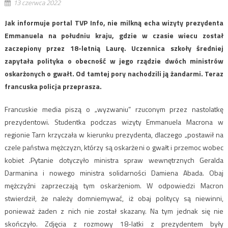
13 czerwca 2022
Jak informuje portal TVP Info, nie milkną echa wizyty prezydenta
Emmanuela na południu kraju, gdzie w czasie wiecu został
zaczepiony przez 18-letnią Laurę. Uczennica szkoły średniej
zapytała polityka o obecność w jego rządzie dwóch ministrów
oskarżonych o gwałt. Od tamtej pory nachodzili ją żandarmi. Teraz
francuska policja przeprasza.
Francuskie media piszą o „wyzwaniu” rzuconym przez nastolatkę
prezydentowi. Studentka podczas wizyty Emmanuela Macrona w
regionie Tarn krzyczała w kierunku prezydenta, dlaczego „postawił na
czele państwa mężczyzn, którzy są oskarżeni o gwałt i przemoc wobec
kobiet .Pytanie dotyczyło ministra spraw wewnętrznych Geralda
Darmanina i nowego ministra solidarności Damiena Abada. Obaj
mężczyźni zaprzeczają tym oskarżeniom. W odpowiedzi Macron
stwierdził, że należy domniemywać, iż obaj politycy są niewinni,
ponieważ żaden z nich nie został skazany. Na tym jednak się nie
skończyło. Zdjęcia z rozmowy 18-latki z prezydentem były