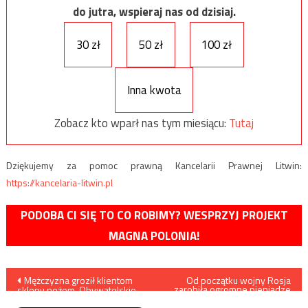
do jutra, wspieraj nas od dzisiaj.
30 zł
50 zł
100 zł
Inna kwota
Zobacz kto wparł nas tym miesiącu:
Tutaj
Dziękujemy za pomoc prawną Kancelarii Prawnej Litwin:
https://kancelaria-litwin.pl
PODOBA CI SIĘ TO CO ROBIMY? WESPRZYJ PROJEKT
MAGNA POLONIA!
Nawigacja
Mężczyzna groził klientom
Od początku wojny Rosja
zarobiła ogromne pieniądze
sklepu nożem. Obywatelskie
na eksporcie surowców.
wpisu
zatrzymanie w Warszawie
Większość sprzedała UE