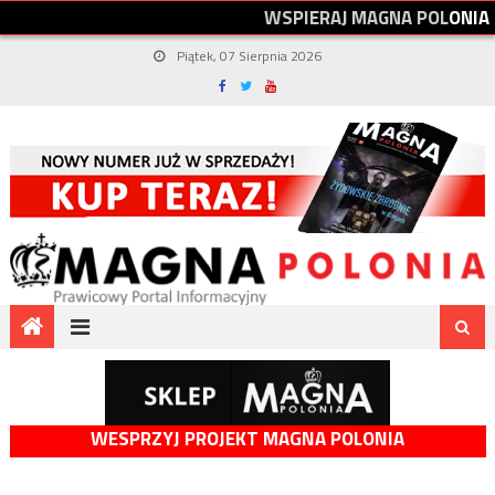
W
S
P
I
E
R
A
J
M
A
G
N
A
P
O
L
O
N
I
A
Piątek, 07 Sierpnia 2026
WESPRZYJ PROJEKT MAGNA POLONIA