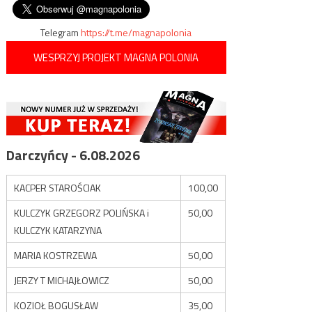
Telegram
https://t.me/magnapolonia
WESPRZYJ PROJEKT MAGNA POLONIA
Darczyńcy - 6.08.2026
KACPER STAROŚCIAK
100,00
KULCZYK GRZEGORZ POLIŃSKA i
50,00
KULCZYK KATARZYNA
MARIA KOSTRZEWA
50,00
JERZY T MICHAJŁOWICZ
50,00
KOZIOŁ BOGUSŁAW
35,00