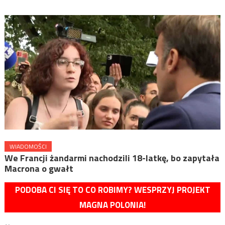
WIADOMOŚCI
We Francji żandarmi nachodzili 18-latkę, bo zapytała
Macrona o gwałt
PODOBA CI SIĘ TO CO ROBIMY? WESPRZYJ PROJEKT
MAGNA POLONIA!