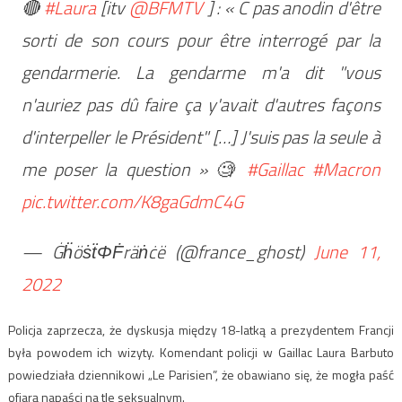
🔴
#Laura
[itv
@BFMTV
] : « C pas anodin d'être
sorti de son cours pour être interrogé par la
gendarmerie. La gendarme m'a dit "vous
n'auriez pas dû faire ça y'avait d'autres façons
d'interpeller le Président" […] J'suis pas la seule à
me poser la question » 🧐
#Gaillac
#Macron
pic.twitter.com/K8gaGdmC4G
— ĠḧöṡẗΦḞräṅċë (@france_ghost)
June 11,
2022
Policja zaprzecza, że dyskusja między 18-latką a prezydentem Francji
była powodem ich wizyty. Komendant policji w Gaillac Laura Barbuto
powiedziała dziennikowi „Le Parisien”, że obawiano się, że mogła paść
ofiarą napaści na tle seksualnym.