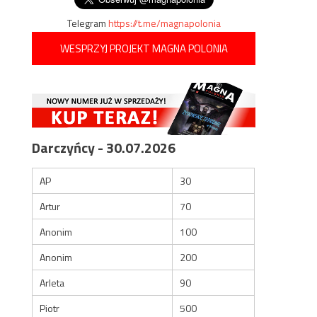
Telegram
https://t.me/magnapolonia
WESPRZYJ PROJEKT MAGNA POLONIA
Darczyńcy - 30.07.2026
AP
30
Artur
70
Anonim
100
Anonim
200
Arleta
90
Piotr
500