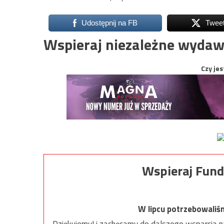
Udostępnij na FB
Twee
Wspieraj niezależne wydaw
Czy jes
Wspieraj Fund
W lipcu potrzebowaliś