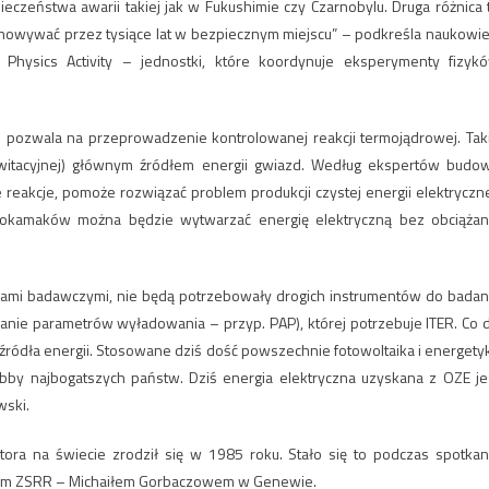
eczeństwa awarii takiej jak w Fukushimie czy Czarnobylu. Druga różnica 
howywać przez tysiące lat w bezpiecznym miejscu” – podkreśla naukowie
 Physics Activity – jednostki, które koordynuje eksperymenty fizyk
e pozwala na przeprowadzenie kontrolowanej reakcji termojądrowej. Tak
awitacyjnej) głównym źródłem energii gwiazd. Według ekspertów budo
eakcje, pomoże rozwiązać problem produkcji czystej energii elektryczne
tokamaków można będzie wytwarzać energię elektryczną bez obciążan
ami badawczymi, nie będą potrzebowały drogich instrumentów do badan
wanie parametrów wyładowania – przyp. PAP), której potrzebuje ITER. Co 
e źródła energii. Stosowane dziś dość powszechnie fotowoltaika i energety
y najbogatszych państw. Dziś energia elektryczna uzyskana z OZE je
wski.
ra na świecie zrodził się w 1985 roku. Stało się to podczas spotkan
nym ZSRR – Michaiłem Gorbaczowem w Genewie.