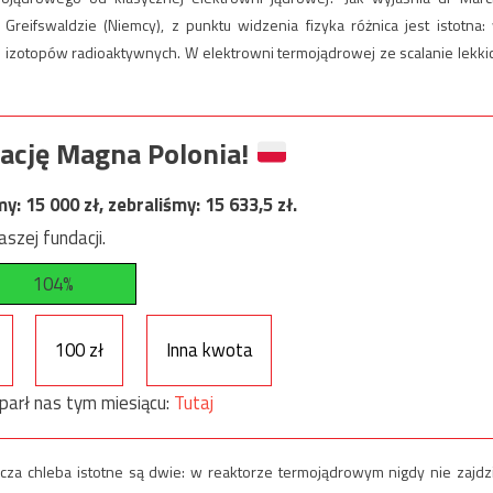
Greifswaldzie (Niemcy), z punktu widzenia fizyka różnica jest istotna:
ch izotopów radioaktywnych. W elektrowni termojądrowej ze scalanie lekki
ację Magna Polonia!
my:
15 000
zł, zebraliśmy:
15 633,5
zł.
szej fundacji.
104%
100 zł
Inna kwota
parł nas tym miesiącu:
Tutaj
acza chleba istotne są dwie: w reaktorze termojądrowym nigdy nie zajdz