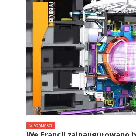
WIADOMOŚCI
We Francji zainaugurowano 