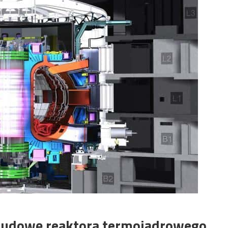
budowę reaktora termojądrowego