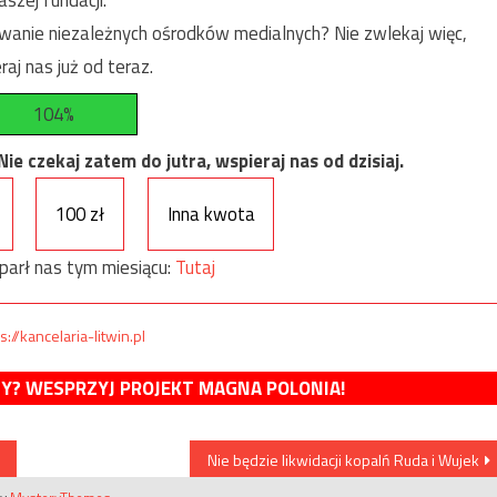
szej fundacji.
anie niezależnych ośrodków medialnych? Nie zwlekaj więc,
raj nas już od teraz.
104%
e czekaj zatem do jutra, wspieraj nas od dzisiaj.
100 zł
Inna kwota
parł nas tym miesiącu:
Tutaj
s://kancelaria-litwin.pl
MY? WESPRZYJ PROJEKT MAGNA POLONIA!
Nie będzie likwidacji kopalń Ruda i Wujek