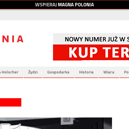
W
S
P
I
E
R
A
J
M
A
G
N
A
P
O
L
O
N
I
A
& Holocher
Żydzi
Gospodarka
Historia
Wiara
Po