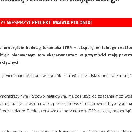
MY? WESPRZYJ PROJEKT MAGNA POLONIA!
 uroczyście budowę tokamaka ITER – eksperymentalnego reakto
 dzięki planowanym tam eksperymentom w przyszłości mają powst
oaktywnych.
ncji Emmanuel Macron (w sposób zdalny) i przedstawiciele wielu kraj
em demonstracyjnym i typowo naukowym. Ma posłużyć do zbadania możliwoś
nej fuzji jądrowej na wielką skalę. Pierwsze elektrownie tego typu ma
órych badaczy. Z kolei pierwsze eksperymenty w ITER mają się rozpocząć
mojądrowego od klasycznej elektrowni jądrowej? Jak wyjaśnia dr Marc