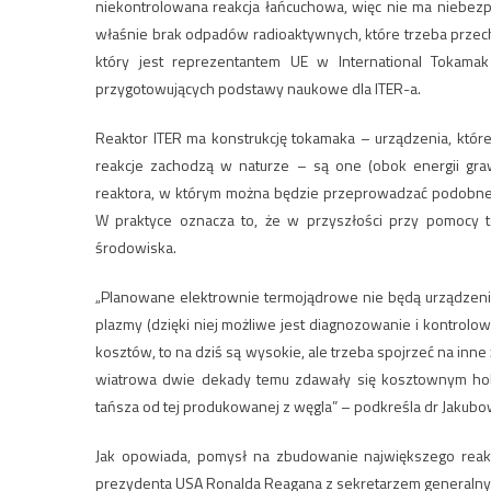
niekontrolowana reakcja łańcuchowa, więc nie ma niebezpi
właśnie brak odpadów radioaktywnych, które trzeba przec
który jest reprezentantem UE w International Tokamak
przygotowujących podstawy naukowe dla ITER-a.
Reaktor ITER ma konstrukcję tokamaka – urządzenia, któr
reakcje zachodzą w naturze – są one (obok energii gr
reaktora, w którym można będzie przeprowadzać podobne r
W praktyce oznacza to, że w przyszłości przy pomocy 
środowiska.
„Planowane elektrownie termojądrowe nie będą urządzeni
plazmy (dzięki niej możliwe jest diagnozowanie i kontrolo
kosztów, to na dziś są wysokie, ale trzeba spojrzeć na inn
wiatrowa dwie dekady temu zdawały się kosztownym hobb
tańsza od tej produkowanej z węgla” – podkreśla dr Jakubo
Jak opowiada, pomysł na zbudowanie największego reakto
prezydenta USA Ronalda Reagana z sekretarzem general