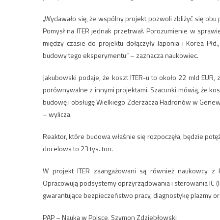
„Wydawało się, że wspólny projekt pozwoli zbliżyć się obu p
Pomysł na ITER jednak przetrwał. Porozumienie w sprawi
między czasie do projektu dołączyły Japonia i Korea Płd.
budowy tego eksperymentu” – zaznacza naukowiec.
Jakubowski podaje, że koszt ITER-u to około 22 mld EUR, 
porównywalne z innymi projektami. Szacunki mówią, że kos
budowę i obsługę Wielkiego Zderzacza Hadronów w Genewie
– wylicza.
Reaktor, które budowa właśnie się rozpoczęła, będzie pot
docelowa to 23 tys. ton.
W projekt ITER zaangażowani są również naukowcy z Kate
Opracowują podsystemy oprzyrządowania i sterowania IC (I
gwarantujące bezpieczeństwo pracy, diagnostykę plazmy o
PAP – Nauka w Polsce, Szymon Zdziebłowski