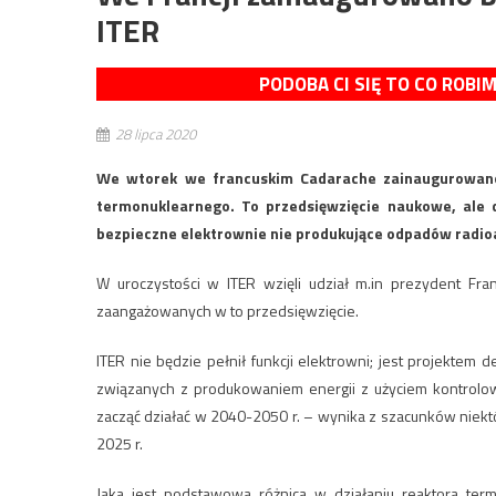
ITER
PODOBA CI SIĘ TO CO ROBI
28 lipca 2020
We wtorek we francuskim Cadarache zainaugurowano
termonuklearnego. To przedsięwzięcie naukowe, ale
bezpieczne elektrownie nie produkujące odpadów radi
W uroczystości w ITER wzięli udział m.in prezydent Fra
zaangażowanych w to przedsięwzięcie.
ITER nie będzie pełnił funkcji elektrowni; jest projekt
związanych z produkowaniem energii z użyciem kontrolowa
zacząć działać w 2040-2050 r. – wynika z szacunków niekt
2025 r.
Jaka jest podstawowa różnica w działaniu reaktora ter