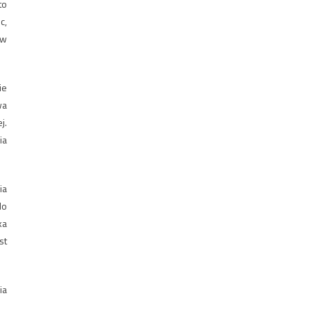
to
c,
ów
ie
wa
j.
ia
ia
do
ka
st
ia