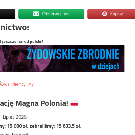
t
Obserwuj nas
Zapisz
nictwo:
t jeszcze naród polski?
ację Magna Polonia!
Lipiec 2026
my:
15 000
zł, zebraliśmy:
15 633,5
zł.