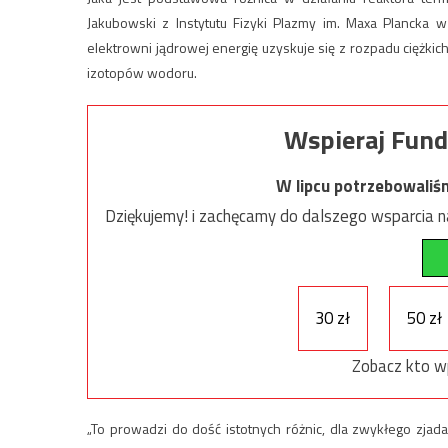
Jakubowski z Instytutu Fizyki Plazmy im. Maxa Plancka w 
elektrowni jądrowej energię uzyskuje się z rozpadu ciężki
izotopów wodoru.
Wspieraj Fund
W lipcu potrzebowaliś
Dziękujemy! i zachęcamy do dalszego wsparcia na
30 zł
50 zł
Zobacz kto w
„To prowadzi do dość istotnych różnic, dla zwykłego zjad