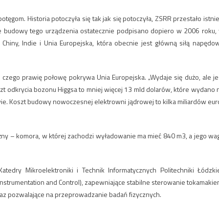
otęgom. Historia potoczyła się tak jak się potoczyła, ZSRR przestało istnie
e budowy tego urządzenia ostatecznie podpisano dopiero w 2006 roku,
, Chiny, Indie i Unia Europejska, która obecnie jest główną siłą napędo
z czego prawię połowę pokrywa Unia Europejska. „Wydaje się dużo, ale je
zt odkrycia bozonu Higgsa to mniej więcej 13 mld dolarów, które wydano 
. Koszt budowy nowoczesnej elektrowni jądrowej to kilka miliardów eur
ężny – komora, w której zachodzi wyładowanie ma mieć 840 m3, a jego wa
dry Mikroelektroniki i Technik Informatycznych Politechniki Łódzkie
nstrumentation and Control), zapewniające stabilne sterowanie tokamakie
raz pozwalające na przeprowadzanie badań fizycznych.