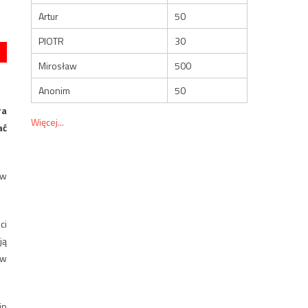
Artur
50
PIOTR
30
Mirosław
500
Anonim
50
ra
Więcej...
ać
ów
ci
ją
 w
in