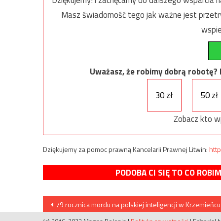
Dziękujemy! i zachęcamy do dalszego wsparcia na
Masz świadomość tego jak ważne jest przetrw
wspie
Uważasz, że robimy dobrą robotę? Ni
30 zł
50 zł
Zobacz kto w
Dziękujemy za pomoc prawną Kancelarii Prawnej Litwin:
http
PODOBA CI SIĘ TO CO ROBI
Nawigacja
79 rocznica mordu na polskiej inteligencji w Krzemieńcu