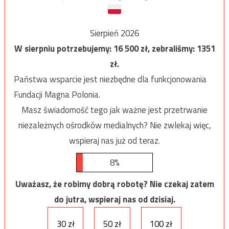
Sierpień 2026
W sierpniu potrzebujemy:
16 500
zł, zebraliśmy:
1351
zł.
Państwa wsparcie jest niezbędne dla funkcjonowania
Fundacji Magna Polonia.
Masz świadomość tego jak ważne jest przetrwanie
niezależnych ośrodków medialnych? Nie zwlekaj więc,
wspieraj nas już od teraz.
8%
Uważasz, że robimy dobrą robotę? Nie czekaj zatem
do jutra, wspieraj nas od dzisiaj.
30 zł
50 zł
100 zł