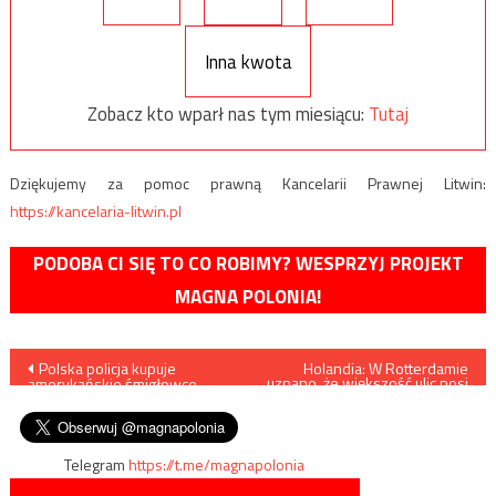
Inna kwota
Zobacz kto wparł nas tym miesiącu:
Tutaj
Dziękujemy za pomoc prawną Kancelarii Prawnej Litwin:
https://kancelaria-litwin.pl
PODOBA CI SIĘ TO CO ROBIMY? WESPRZYJ PROJEKT
MAGNA POLONIA!
Nawigacja
Polska policja kupuje
Holandia: W Rotterdamie
uznano, że większość ulic nosi
amerykańskie śmigłowce
imiona białych mężczyzn. Stan
wpisu
Bell-407GXi
ten jest nie do
zaakceptowania…
Telegram
https://t.me/magnapolonia