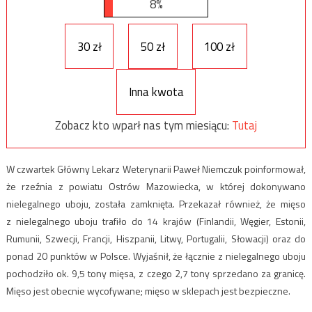
8%
30 zł
50 zł
100 zł
Inna kwota
Zobacz kto wparł nas tym miesiącu:
Tutaj
W czwartek Główny Lekarz Weterynarii Paweł Niemczuk poinformował,
że rzeźnia z powiatu Ostrów Mazowiecka, w której dokonywano
nielegalnego uboju, została zamknięta. Przekazał również, że mięso
z nielegalnego uboju trafiło do 14 krajów (Finlandii, Węgier, Estonii,
Rumunii, Szwecji, Francji, Hiszpanii, Litwy, Portugalii, Słowacji) oraz do
ponad 20 punktów w Polsce. Wyjaśnił, że łącznie z nielegalnego uboju
pochodziło ok. 9,5 tony mięsa, z czego 2,7 tony sprzedano za granicę.
Mięso jest obecnie wycofywane; mięso w sklepach jest bezpieczne.