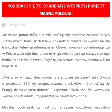
PODOBA CI SIĘ TO CO ROBIMY? WESPRZYJ PROJEKT
MAGNA POLONIA!
1 lutego 2019
Jak donosi portal rmf24.pl sumie „150 kg mięsa zostało zabrane” z tych
„oszukanych” francuskich firm – powiedział minister w wywiadzie dla
francuskiej telewizji informacyjnej CNews, dwa dni po informacji, że
w Polsce wszczęto dochodzenie w sprawie uboju i sprzedaży chorego
bydła przez jedną z rzeźni. Część mięsa została rozprowadzona w kilku
krajach UE.
„Myślę, że w ciągu dnia dowiemy się, gdzie jesteśmy”, jeśli chodzi
o pozostałe 650 kg; „rozpoznawanie produktów, które trafiają do
Francji, działa całkiem dobrze” – zapewniał Guillaume.
Nie wiemy, czy
weszły one do handlu, czy pozostały w chłodniach
– dodał.
Minister podkreślił, że jest „to straszne oszustwo, oszustwo