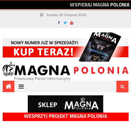
W
S
P
I
E
R
A
J
M
A
G
N
A
P
O
L
O
N
I
A
Sobota, 08 Sierpnia 2026
WESPRZYJ PROJEKT MAGNA POLONIA