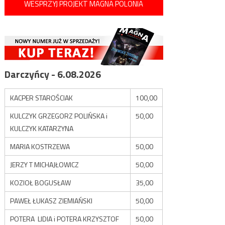
WESPRZYJ PROJEKT MAGNA POLONIA
Darczyńcy - 6.08.2026
KACPER STAROŚCIAK
100,00
KULCZYK GRZEGORZ POLIŃSKA i
50,00
KULCZYK KATARZYNA
MARIA KOSTRZEWA
50,00
JERZY T MICHAJŁOWICZ
50,00
KOZIOŁ BOGUSŁAW
35,00
PAWEŁ ŁUKASZ ZIEMIAŃSKI
50,00
POTERA LIDIA i POTERA KRZYSZTOF
50,00