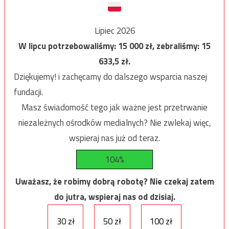
Lipiec 2026
W lipcu potrzebowaliśmy:
15 000
zł, zebraliśmy:
15
633,5
zł.
Dziękujemy! i zachęcamy do dalszego wsparcia naszej
fundacji.
Masz świadomość tego jak ważne jest przetrwanie
niezależnych ośrodków medialnych? Nie zwlekaj więc,
wspieraj nas już od teraz.
104%
Uważasz, że robimy dobrą robotę? Nie czekaj zatem
do jutra, wspieraj nas od dzisiaj.
30 zł
50 zł
100 zł