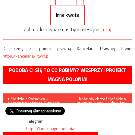
Inna kwota
Zobacz kto wparł nas tym miesiącu:
Tutaj
Dziękujemy za pomoc prawną Kancelarii Prawnej Litwin:
https://kancelaria-litwin.pl
PODOBA CI SIĘ TO CO ROBIMY? WESPRZYJ PROJEKT
MAGNA POLONIA!
Nawigacja
Niedziela Palmowa –
Kościoły chrześcijańskie w
Jerozolimie apelują do władz
początek Wielkiego Tygodnia
Izraela o zapewnienie
wpisu
bezpieczeństwa wiernym na
czas Wielkanocy
Telegram
https://t.me/magnapolonia