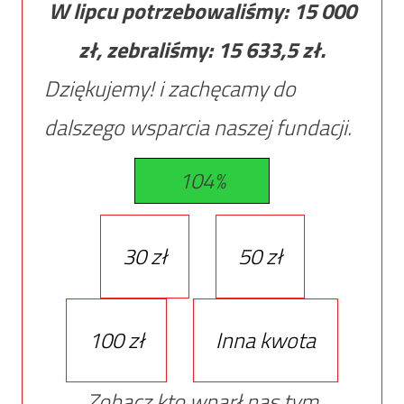
W lipcu potrzebowaliśmy:
15 000
zł, zebraliśmy:
15 633,5
zł.
Dziękujemy! i zachęcamy do
dalszego wsparcia naszej fundacji.
104%
30 zł
50 zł
100 zł
Inna kwota
Zobacz kto wparł nas tym