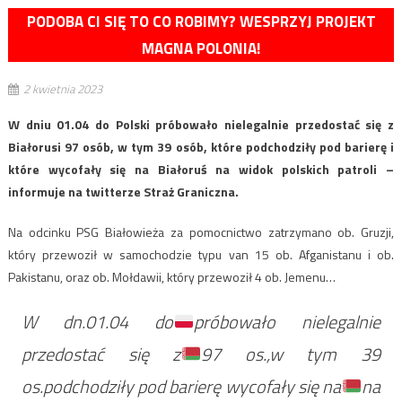
PODOBA CI SIĘ TO CO ROBIMY? WESPRZYJ PROJEKT
MAGNA POLONIA!
2 kwietnia 2023
W dniu 01.04 do Polski próbowało nielegalnie przedostać się z
Białorusi 97 osób, w tym 39 osób, które podchodziły pod barierę i
które wycofały się na Białoruś na widok polskich patroli –
informuje na twitterze Straż Graniczna.
Na odcinku PSG Białowieża za pomocnictwo zatrzymano ob. Gruzji,
który przewoził w samochodzie typu van 15 ob. Afganistanu i ob.
Pakistanu, oraz ob. Mołdawii, który przewoził 4 ob. Jemenu…
W dn.01.04 do
próbowało nielegalnie
przedostać się z
97 os.,w tym 39
os.podchodziły pod barierę wycofały się na
na