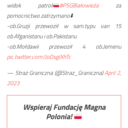
widok patroli
#PSGBiałowieża
za
pomocnictwo zatrzymano⬇️
-ob.Gruzji przewoził w sam.typu van 15
ob.Afganistanu i ob.Pakistanu
-ob.Mołdawii przewoził 4 ob.Jemenu
pic.twitter.com/JoDsgIXhTc
— Straż Graniczna (@Straz_Graniczna)
April 2,
2023
Wspieraj Fundację Magna
Polonia!