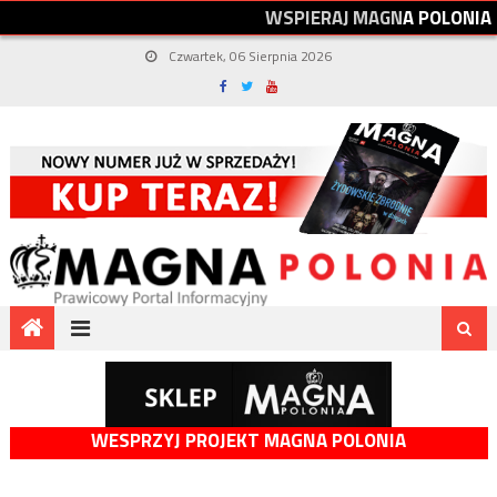
W
S
P
I
E
R
A
J
M
A
G
N
A
P
O
L
O
N
I
A
Czwartek, 06 Sierpnia 2026
WESPRZYJ PROJEKT MAGNA POLONIA